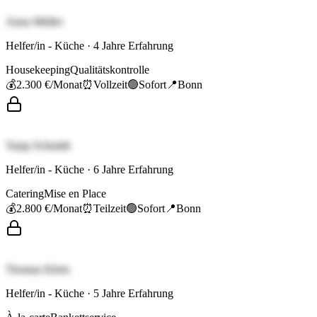
Anna Müller
Helfer/in - Küche
·
4
Jahre Erfahrung
Housekeeping
Qualitätskontrolle
💰
2.300 €
/Monat
⏰
Vollzeit
🟢
Sofort
📍
Bonn
Tanja Schmidt
Helfer/in - Küche
·
6
Jahre Erfahrung
Catering
Mise en Place
💰
2.800 €
/Monat
⏰
Teilzeit
🟢
Sofort
📍
Bonn
Thomas Klein
Helfer/in - Küche
·
5
Jahre Erfahrung