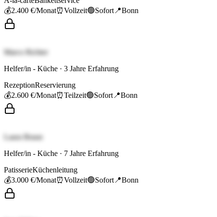
À-la-carte
Bankettservice
💰
2.400 €
/Monat
⏰
Vollzeit
🟢
Sofort
📍
Bonn
Marco Richter
Helfer/in - Küche
·
3
Jahre Erfahrung
Rezeption
Reservierung
💰
2.600 €
/Monat
⏰
Teilzeit
🟢
Sofort
📍
Bonn
Laura Braun
Helfer/in - Küche
·
7
Jahre Erfahrung
Patisserie
Küchenleitung
💰
3.000 €
/Monat
⏰
Vollzeit
🟢
Sofort
📍
Bonn