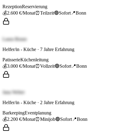
Rezeption
Reservierung
💰
2.600 €
/Monat
⏰
Teilzeit
🟢
Sofort
📍
Bonn
Laura Braun
Helfer/in - Küche
·
7
Jahre Erfahrung
Patisserie
Küchenleitung
💰
3.000 €
/Monat
⏰
Vollzeit
🟢
Sofort
📍
Bonn
Jana Weber
Helfer/in - Küche
·
2
Jahre Erfahrung
Barkeeping
Eventplanung
💰
2.200 €
/Monat
⏰
Minijob
🟢
Sofort
📍
Bonn