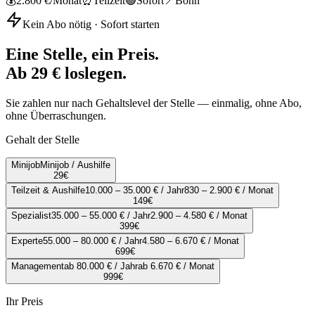
💰
2.800 €
/Monat
⏰
Teilzeit
🟢
Sofort
📍
Bonn
Kein Abo nötig · Sofort starten
Eine Stelle, ein Preis.
Ab 29 € loslegen.
Sie zahlen nur nach Gehaltslevel der Stelle — einmalig, ohne Abo,
ohne Überraschungen.
Gehalt der Stelle
Minijob
Minijob / Aushilfe
29
€
Teilzeit & Aushilfe
10.000 – 35.000 € / Jahr
830 – 2.900 € / Monat
149
€
Spezialist
35.000 – 55.000 € / Jahr
2.900 – 4.580 € / Monat
399
€
Experte
55.000 – 80.000 € / Jahr
4.580 – 6.670 € / Monat
699
€
Management
ab 80.000 € / Jahr
ab 6.670 € / Monat
999
€
Ihr Preis