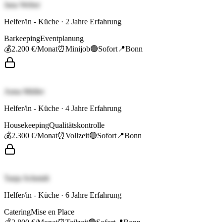
Jana Weber
Helfer/in - Küche
·
2
Jahre Erfahrung
Barkeeping
Eventplanung
💰
2.200 €
/Monat
⏰
Minijob
🟢
Sofort
📍
Bonn
Anna Müller
Helfer/in - Küche
·
4
Jahre Erfahrung
Housekeeping
Qualitätskontrolle
💰
2.300 €
/Monat
⏰
Vollzeit
🟢
Sofort
📍
Bonn
Tanja Schmidt
Helfer/in - Küche
·
6
Jahre Erfahrung
Catering
Mise en Place