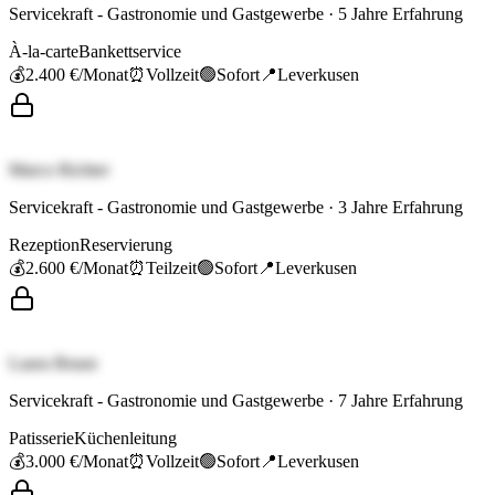
Servicekraft - Gastronomie und Gastgewerbe
·
5
Jahre Erfahrung
À-la-carte
Bankettservice
💰
2.400 €
/Monat
⏰
Vollzeit
🟢
Sofort
📍
Leverkusen
Marco Richter
Servicekraft - Gastronomie und Gastgewerbe
·
3
Jahre Erfahrung
Rezeption
Reservierung
💰
2.600 €
/Monat
⏰
Teilzeit
🟢
Sofort
📍
Leverkusen
Laura Braun
Servicekraft - Gastronomie und Gastgewerbe
·
7
Jahre Erfahrung
Patisserie
Küchenleitung
💰
3.000 €
/Monat
⏰
Vollzeit
🟢
Sofort
📍
Leverkusen