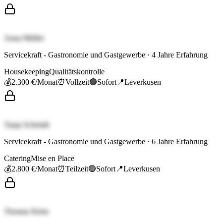
Anna Müller
Servicekraft - Gastronomie und Gastgewerbe
·
4
Jahre Erfahrung
Housekeeping
Qualitätskontrolle
💰
2.300 €
/Monat
⏰
Vollzeit
🟢
Sofort
📍
Leverkusen
Tanja Schmidt
Servicekraft - Gastronomie und Gastgewerbe
·
6
Jahre Erfahrung
Catering
Mise en Place
💰
2.800 €
/Monat
⏰
Teilzeit
🟢
Sofort
📍
Leverkusen
Thomas Klein