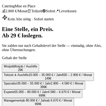
Catering
Mise en Place
💰
2.800 €
/Monat
⏰
Teilzeit
🟢
Sofort
📍
Leverkusen
Kein Abo nötig · Sofort starten
Eine Stelle, ein Preis.
Ab 29 € loslegen.
Sie zahlen nur nach Gehaltslevel der Stelle — einmalig, ohne Abo,
ohne Überraschungen.
Gehalt der Stelle
Minijob
Minijob / Aushilfe
29
€
Teilzeit & Aushilfe
10.000 – 35.000 € / Jahr
830 – 2.900 € / Monat
149
€
Spezialist
35.000 – 55.000 € / Jahr
2.900 – 4.580 € / Monat
399
€
Experte
55.000 – 80.000 € / Jahr
4.580 – 6.670 € / Monat
699
€
Management
ab 80.000 € / Jahr
ab 6.670 € / Monat
999
€