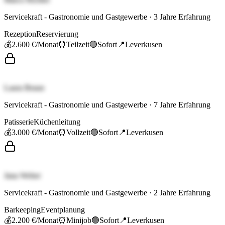
Servicekraft - Gastronomie und Gastgewerbe
·
3
Jahre Erfahrung
Rezeption
Reservierung
💰
2.600 €
/Monat
⏰
Teilzeit
🟢
Sofort
📍
Leverkusen
Laura Braun
Servicekraft - Gastronomie und Gastgewerbe
·
7
Jahre Erfahrung
Patisserie
Küchenleitung
💰
3.000 €
/Monat
⏰
Vollzeit
🟢
Sofort
📍
Leverkusen
Jana Weber
Servicekraft - Gastronomie und Gastgewerbe
·
2
Jahre Erfahrung
Barkeeping
Eventplanung
💰
2.200 €
/Monat
⏰
Minijob
🟢
Sofort
📍
Leverkusen