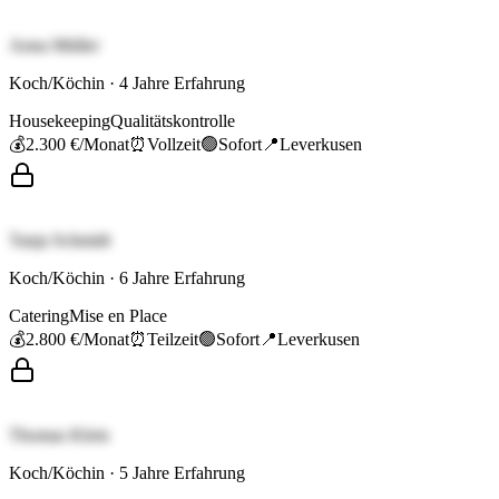
Anna Müller
Koch/Köchin
·
4
Jahre Erfahrung
Housekeeping
Qualitätskontrolle
💰
2.300 €
/Monat
⏰
Vollzeit
🟢
Sofort
📍
Leverkusen
Tanja Schmidt
Koch/Köchin
·
6
Jahre Erfahrung
Catering
Mise en Place
💰
2.800 €
/Monat
⏰
Teilzeit
🟢
Sofort
📍
Leverkusen
Thomas Klein
Koch/Köchin
·
5
Jahre Erfahrung