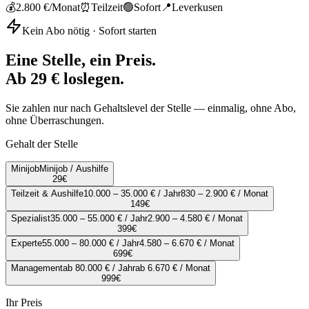
💰
2.800 €
/Monat
⏰
Teilzeit
🟢
Sofort
📍
Leverkusen
Kein Abo nötig · Sofort starten
Eine Stelle, ein Preis.
Ab 29 € loslegen.
Sie zahlen nur nach Gehaltslevel der Stelle — einmalig, ohne Abo,
ohne Überraschungen.
Gehalt der Stelle
Minijob
Minijob / Aushilfe
29
€
Teilzeit & Aushilfe
10.000 – 35.000 € / Jahr
830 – 2.900 € / Monat
149
€
Spezialist
35.000 – 55.000 € / Jahr
2.900 – 4.580 € / Monat
399
€
Experte
55.000 – 80.000 € / Jahr
4.580 – 6.670 € / Monat
699
€
Management
ab 80.000 € / Jahr
ab 6.670 € / Monat
999
€
Ihr Preis