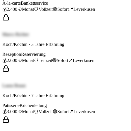
À-la-carte
Bankettservice
💰
2.400 €
/Monat
⏰
Vollzeit
🟢
Sofort
📍
Leverkusen
Marco Richter
Koch/Köchin
·
3
Jahre Erfahrung
Rezeption
Reservierung
💰
2.600 €
/Monat
⏰
Teilzeit
🟢
Sofort
📍
Leverkusen
Laura Braun
Koch/Köchin
·
7
Jahre Erfahrung
Patisserie
Küchenleitung
💰
3.000 €
/Monat
⏰
Vollzeit
🟢
Sofort
📍
Leverkusen