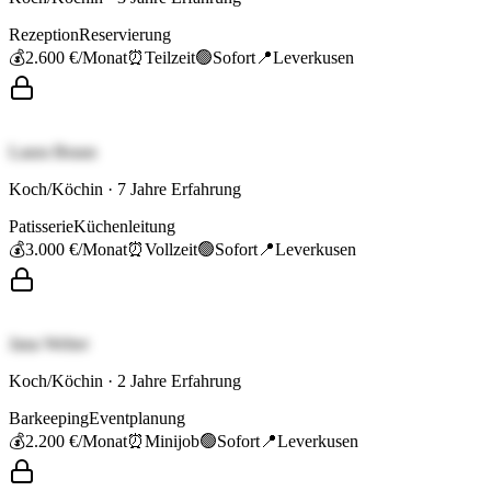
Rezeption
Reservierung
💰
2.600 €
/Monat
⏰
Teilzeit
🟢
Sofort
📍
Leverkusen
Laura Braun
Koch/Köchin
·
7
Jahre Erfahrung
Patisserie
Küchenleitung
💰
3.000 €
/Monat
⏰
Vollzeit
🟢
Sofort
📍
Leverkusen
Jana Weber
Koch/Köchin
·
2
Jahre Erfahrung
Barkeeping
Eventplanung
💰
2.200 €
/Monat
⏰
Minijob
🟢
Sofort
📍
Leverkusen