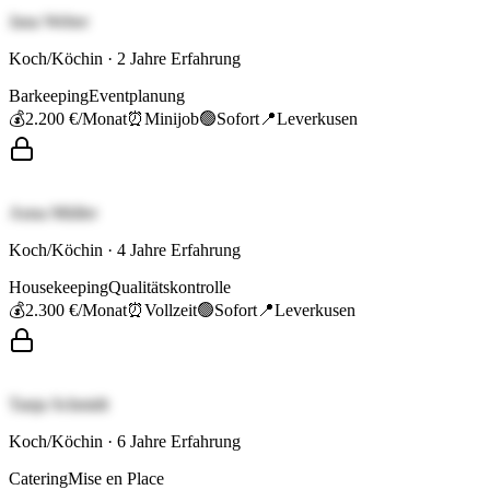
Jana Weber
Koch/Köchin
·
2
Jahre Erfahrung
Barkeeping
Eventplanung
💰
2.200 €
/Monat
⏰
Minijob
🟢
Sofort
📍
Leverkusen
Anna Müller
Koch/Köchin
·
4
Jahre Erfahrung
Housekeeping
Qualitätskontrolle
💰
2.300 €
/Monat
⏰
Vollzeit
🟢
Sofort
📍
Leverkusen
Tanja Schmidt
Koch/Köchin
·
6
Jahre Erfahrung
Catering
Mise en Place