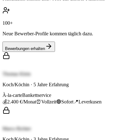
100+
Neue Bewerber-Profile kommen täglich dazu.
Bewerbungen erhalten
Thomas Klein
Koch/Köchin
·
5
Jahre Erfahrung
À-la-carte
Bankettservice
💰
2.400 €
/Monat
⏰
Vollzeit
🟢
Sofort
📍
Leverkusen
Marco Richter
Koch/Köchin
·
3
Jahre Erfahrung