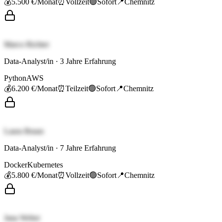
💰
5.500 €
/Monat
⏰
Vollzeit
🟢
Sofort
📍
Chemnitz
Marco Richter
Data-Analyst/in
·
3
Jahre Erfahrung
Python
AWS
💰
6.200 €
/Monat
⏰
Teilzeit
🟢
Sofort
📍
Chemnitz
Laura Braun
Data-Analyst/in
·
7
Jahre Erfahrung
Docker
Kubernetes
💰
5.800 €
/Monat
⏰
Vollzeit
🟢
Sofort
📍
Chemnitz
Jana Weber