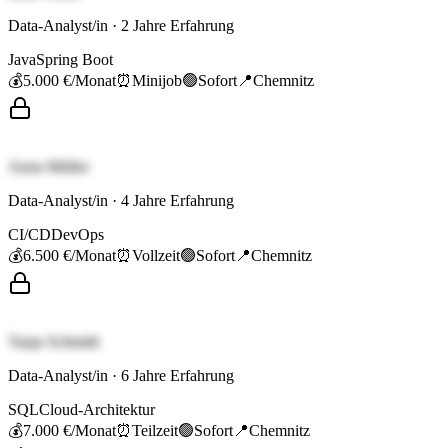
Data-Analyst/in
·
2
Jahre Erfahrung
Java
Spring Boot
💰
5.000 €
/Monat
⏰
Minijob
🟢
Sofort
📍
Chemnitz
Anna Müller
Data-Analyst/in
·
4
Jahre Erfahrung
CI/CD
DevOps
💰
6.500 €
/Monat
⏰
Vollzeit
🟢
Sofort
📍
Chemnitz
Tanja Schmidt
Data-Analyst/in
·
6
Jahre Erfahrung
SQL
Cloud-Architektur
💰
7.000 €
/Monat
⏰
Teilzeit
🟢
Sofort
📍
Chemnitz