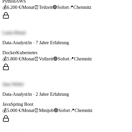
Python
AWS
💰
6.200 €
/Monat
⏰
Teilzeit
🟢
Sofort
📍
Chemnitz
Laura Braun
Data-Analyst/in
·
7
Jahre Erfahrung
Docker
Kubernetes
💰
5.800 €
/Monat
⏰
Vollzeit
🟢
Sofort
📍
Chemnitz
Jana Weber
Data-Analyst/in
·
2
Jahre Erfahrung
Java
Spring Boot
💰
5.000 €
/Monat
⏰
Minijob
🟢
Sofort
📍
Chemnitz