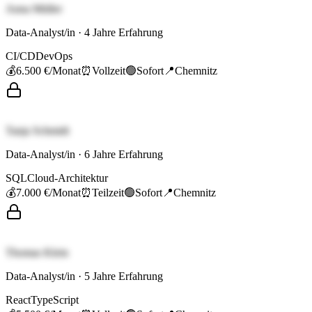
Anna Müller
Data-Analyst/in
·
4
Jahre Erfahrung
CI/CD
DevOps
💰
6.500 €
/Monat
⏰
Vollzeit
🟢
Sofort
📍
Chemnitz
Tanja Schmidt
Data-Analyst/in
·
6
Jahre Erfahrung
SQL
Cloud-Architektur
💰
7.000 €
/Monat
⏰
Teilzeit
🟢
Sofort
📍
Chemnitz
Thomas Klein
Data-Analyst/in
·
5
Jahre Erfahrung
React
TypeScript