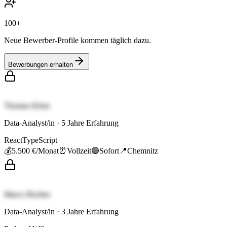
100+
Neue Bewerber-Profile kommen täglich dazu.
Bewerbungen erhalten
Thomas Klein
Data-Analyst/in
·
5
Jahre Erfahrung
React
TypeScript
💰
5.500 €
/Monat
⏰
Vollzeit
🟢
Sofort
📍
Chemnitz
Marco Richter
Data-Analyst/in
·
3
Jahre Erfahrung