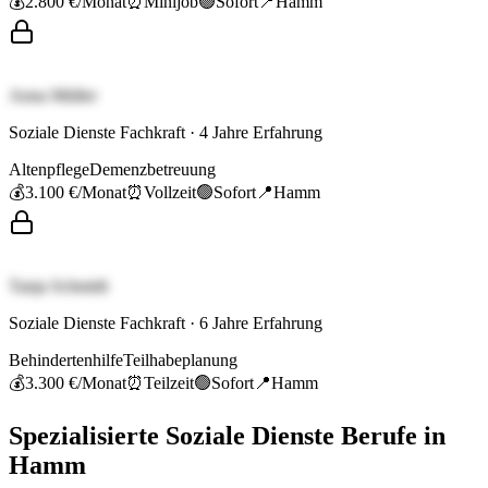
💰
2.800 €
/Monat
⏰
Minijob
🟢
Sofort
📍
Hamm
Anna Müller
Soziale Dienste Fachkraft
·
4
Jahre Erfahrung
Altenpflege
Demenzbetreuung
💰
3.100 €
/Monat
⏰
Vollzeit
🟢
Sofort
📍
Hamm
Tanja Schmidt
Soziale Dienste Fachkraft
·
6
Jahre Erfahrung
Behindertenhilfe
Teilhabeplanung
💰
3.300 €
/Monat
⏰
Teilzeit
🟢
Sofort
📍
Hamm
Spezialisierte
Soziale Dienste
Berufe in
Hamm