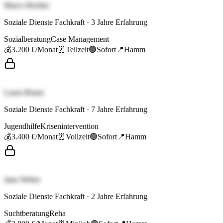
Marco Richter
Soziale Dienste Fachkraft
·
3
Jahre Erfahrung
Sozialberatung
Case Management
💰
3.200 €
/Monat
⏰
Teilzeit
🟢
Sofort
📍
Hamm
Laura Braun
Soziale Dienste Fachkraft
·
7
Jahre Erfahrung
Jugendhilfe
Krisenintervention
💰
3.400 €
/Monat
⏰
Vollzeit
🟢
Sofort
📍
Hamm
Jana Weber
Soziale Dienste Fachkraft
·
2
Jahre Erfahrung
Suchtberatung
Reha