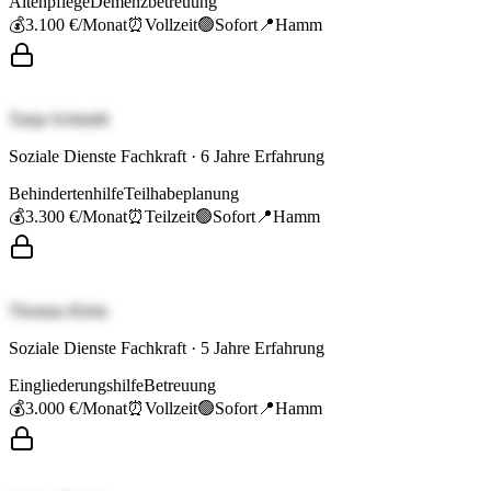
Altenpflege
Demenzbetreuung
💰
3.100 €
/Monat
⏰
Vollzeit
🟢
Sofort
📍
Hamm
Tanja Schmidt
Soziale Dienste Fachkraft
·
6
Jahre Erfahrung
Behindertenhilfe
Teilhabeplanung
💰
3.300 €
/Monat
⏰
Teilzeit
🟢
Sofort
📍
Hamm
Thomas Klein
Soziale Dienste Fachkraft
·
5
Jahre Erfahrung
Eingliederungshilfe
Betreuung
💰
3.000 €
/Monat
⏰
Vollzeit
🟢
Sofort
📍
Hamm