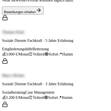
Neue Bewerber-Profile kommen täglich dazu.
Bewerbungen erhalten
Thomas Klein
Soziale Dienste Fachkraft
·
5
Jahre Erfahrung
Eingliederungshilfe
Betreuung
💰
3.000 €
/Monat
⏰
Vollzeit
🟢
Sofort
📍
Hamm
Marco Richter
Soziale Dienste Fachkraft
·
3
Jahre Erfahrung
Sozialberatung
Case Management
💰
3.200 €
/Monat
⏰
Teilzeit
🟢
Sofort
📍
Hamm