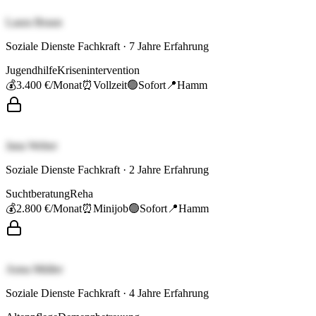
Laura Braun
Soziale Dienste Fachkraft
·
7
Jahre Erfahrung
Jugendhilfe
Krisenintervention
💰
3.400 €
/Monat
⏰
Vollzeit
🟢
Sofort
📍
Hamm
Jana Weber
Soziale Dienste Fachkraft
·
2
Jahre Erfahrung
Suchtberatung
Reha
💰
2.800 €
/Monat
⏰
Minijob
🟢
Sofort
📍
Hamm
Anna Müller
Soziale Dienste Fachkraft
·
4
Jahre Erfahrung