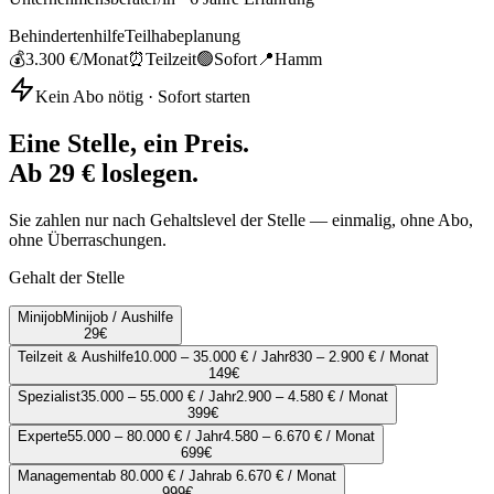
Behindertenhilfe
Teilhabeplanung
💰
3.300 €
/Monat
⏰
Teilzeit
🟢
Sofort
📍
Hamm
Kein Abo nötig · Sofort starten
Eine Stelle, ein Preis.
Ab 29 € loslegen.
Sie zahlen nur nach Gehaltslevel der Stelle — einmalig, ohne Abo,
ohne Überraschungen.
Gehalt der Stelle
Minijob
Minijob / Aushilfe
29
€
Teilzeit & Aushilfe
10.000 – 35.000 € / Jahr
830 – 2.900 € / Monat
149
€
Spezialist
35.000 – 55.000 € / Jahr
2.900 – 4.580 € / Monat
399
€
Experte
55.000 – 80.000 € / Jahr
4.580 – 6.670 € / Monat
699
€
Management
ab 80.000 € / Jahr
ab 6.670 € / Monat
999
€