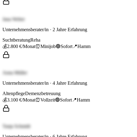
Jana Weber
Unternehmensberater/in
·
2
Jahre Erfahrung
Suchtberatung
Reha
💰
2.800 €
/Monat
⏰
Minijob
🟢
Sofort
📍
Hamm
Anna Müller
Unternehmensberater/in
·
4
Jahre Erfahrung
Altenpflege
Demenzbetreuung
💰
3.100 €
/Monat
⏰
Vollzeit
🟢
Sofort
📍
Hamm
Tanja Schmidt
Unternehmensberater/in
·
6
Jahre Erfahrung