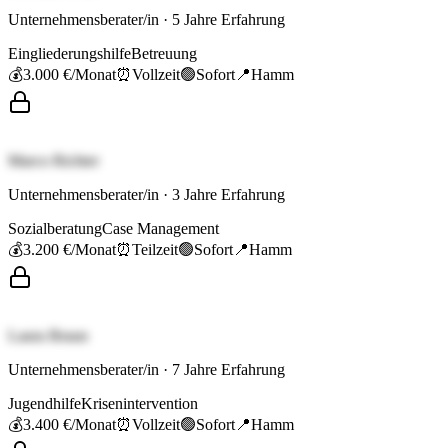
Unternehmensberater/in
·
5
Jahre Erfahrung
Eingliederungshilfe
Betreuung
💰
3.000 €
/Monat
⏰
Vollzeit
🟢
Sofort
📍
Hamm
Marco Richter
Unternehmensberater/in
·
3
Jahre Erfahrung
Sozialberatung
Case Management
💰
3.200 €
/Monat
⏰
Teilzeit
🟢
Sofort
📍
Hamm
Laura Braun
Unternehmensberater/in
·
7
Jahre Erfahrung
Jugendhilfe
Krisenintervention
💰
3.400 €
/Monat
⏰
Vollzeit
🟢
Sofort
📍
Hamm