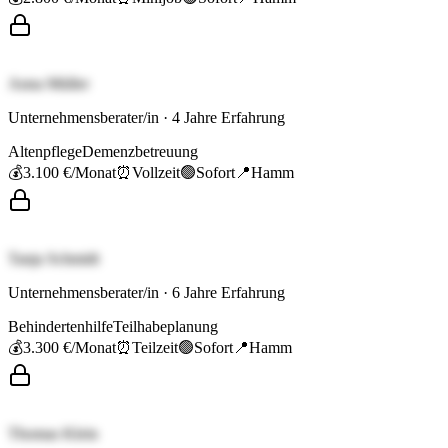
Anna Müller
Unternehmensberater/in
·
4
Jahre Erfahrung
Altenpflege
Demenzbetreuung
💰
3.100 €
/Monat
⏰
Vollzeit
🟢
Sofort
📍
Hamm
Tanja Schmidt
Unternehmensberater/in
·
6
Jahre Erfahrung
Behindertenhilfe
Teilhabeplanung
💰
3.300 €
/Monat
⏰
Teilzeit
🟢
Sofort
📍
Hamm
Thomas Klein