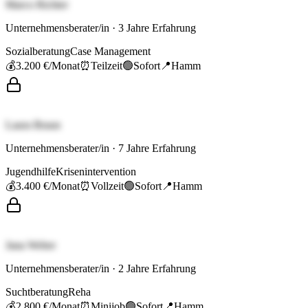
Marco Richter
Unternehmensberater/in
·
3
Jahre Erfahrung
Sozialberatung
Case Management
💰
3.200 €
/Monat
⏰
Teilzeit
🟢
Sofort
📍
Hamm
Laura Braun
Unternehmensberater/in
·
7
Jahre Erfahrung
Jugendhilfe
Krisenintervention
💰
3.400 €
/Monat
⏰
Vollzeit
🟢
Sofort
📍
Hamm
Jana Weber
Unternehmensberater/in
·
2
Jahre Erfahrung
Suchtberatung
Reha
💰
2.800 €
/Monat
⏰
Minijob
🟢
Sofort
📍
Hamm