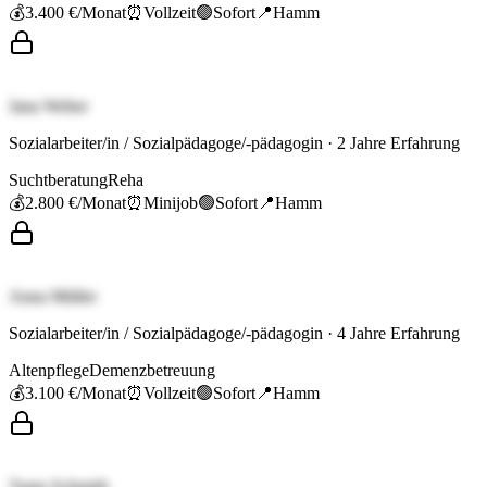
💰
3.400 €
/Monat
⏰
Vollzeit
🟢
Sofort
📍
Hamm
Jana Weber
Sozialarbeiter/in / Sozialpädagoge/-pädagogin
·
2
Jahre Erfahrung
Suchtberatung
Reha
💰
2.800 €
/Monat
⏰
Minijob
🟢
Sofort
📍
Hamm
Anna Müller
Sozialarbeiter/in / Sozialpädagoge/-pädagogin
·
4
Jahre Erfahrung
Altenpflege
Demenzbetreuung
💰
3.100 €
/Monat
⏰
Vollzeit
🟢
Sofort
📍
Hamm
Tanja Schmidt