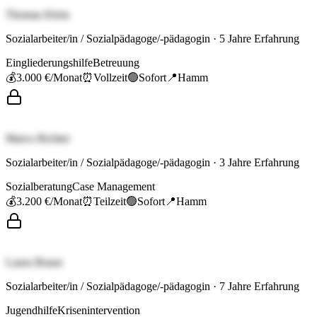
Thomas Klein
Sozialarbeiter/in / Sozialpädagoge/-pädagogin
·
5
Jahre Erfahrung
Eingliederungshilfe
Betreuung
💰
3.000 €
/Monat
⏰
Vollzeit
🟢
Sofort
📍
Hamm
Marco Richter
Sozialarbeiter/in / Sozialpädagoge/-pädagogin
·
3
Jahre Erfahrung
Sozialberatung
Case Management
💰
3.200 €
/Monat
⏰
Teilzeit
🟢
Sofort
📍
Hamm
Laura Braun
Sozialarbeiter/in / Sozialpädagoge/-pädagogin
·
7
Jahre Erfahrung
Jugendhilfe
Krisenintervention