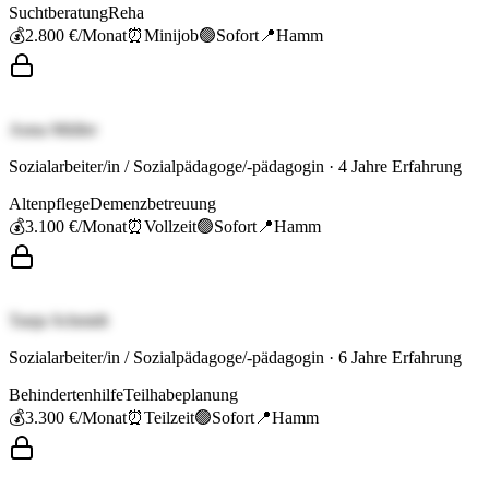
Suchtberatung
Reha
💰
2.800 €
/Monat
⏰
Minijob
🟢
Sofort
📍
Hamm
Anna Müller
Sozialarbeiter/in / Sozialpädagoge/-pädagogin
·
4
Jahre Erfahrung
Altenpflege
Demenzbetreuung
💰
3.100 €
/Monat
⏰
Vollzeit
🟢
Sofort
📍
Hamm
Tanja Schmidt
Sozialarbeiter/in / Sozialpädagoge/-pädagogin
·
6
Jahre Erfahrung
Behindertenhilfe
Teilhabeplanung
💰
3.300 €
/Monat
⏰
Teilzeit
🟢
Sofort
📍
Hamm