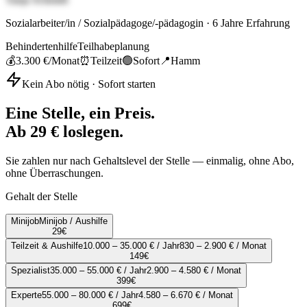
Sozialarbeiter/in / Sozialpädagoge/-pädagogin
·
6
Jahre Erfahrung
Behindertenhilfe
Teilhabeplanung
💰
3.300 €
/Monat
⏰
Teilzeit
🟢
Sofort
📍
Hamm
Kein Abo nötig · Sofort starten
Eine Stelle, ein Preis.
Ab 29 € loslegen.
Sie zahlen nur nach Gehaltslevel der Stelle — einmalig, ohne Abo,
ohne Überraschungen.
Gehalt der Stelle
Minijob
Minijob / Aushilfe
29
€
Teilzeit & Aushilfe
10.000 – 35.000 € / Jahr
830 – 2.900 € / Monat
149
€
Spezialist
35.000 – 55.000 € / Jahr
2.900 – 4.580 € / Monat
399
€
Experte
55.000 – 80.000 € / Jahr
4.580 – 6.670 € / Monat
699
€