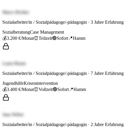
Marco Richter
Sozialarbeiter/in / Sozialpädagoge/-pädagogin
·
3
Jahre Erfahrung
Sozialberatung
Case Management
💰
3.200 €
/Monat
⏰
Teilzeit
🟢
Sofort
📍
Hamm
Laura Braun
Sozialarbeiter/in / Sozialpädagoge/-pädagogin
·
7
Jahre Erfahrung
Jugendhilfe
Krisenintervention
💰
3.400 €
/Monat
⏰
Vollzeit
🟢
Sofort
📍
Hamm
Jana Weber
Sozialarbeiter/in / Sozialpädagoge/-pädagogin
·
2
Jahre Erfahrung