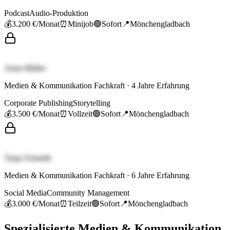
Podcast
Audio-Produktion
💰
3.200 €
/Monat
⏰
Minijob
🟢
Sofort
📍
Mönchengladbach
Anna Müller
Medien & Kommunikation Fachkraft
·
4
Jahre Erfahrung
Corporate Publishing
Storytelling
💰
3.500 €
/Monat
⏰
Vollzeit
🟢
Sofort
📍
Mönchengladbach
Tanja Schmidt
Medien & Kommunikation Fachkraft
·
6
Jahre Erfahrung
Social Media
Community Management
💰
3.000 €
/Monat
⏰
Teilzeit
🟢
Sofort
📍
Mönchengladbach
Spezialisierte
Medien & Kommunikation