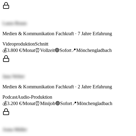
Laura Braun
Medien & Kommunikation Fachkraft
·
7
Jahre Erfahrung
Videoproduktion
Schnitt
💰
3.800 €
/Monat
⏰
Vollzeit
🟢
Sofort
📍
Mönchengladbach
Jana Weber
Medien & Kommunikation Fachkraft
·
2
Jahre Erfahrung
Podcast
Audio-Produktion
💰
3.200 €
/Monat
⏰
Minijob
🟢
Sofort
📍
Mönchengladbach
Anna Müller