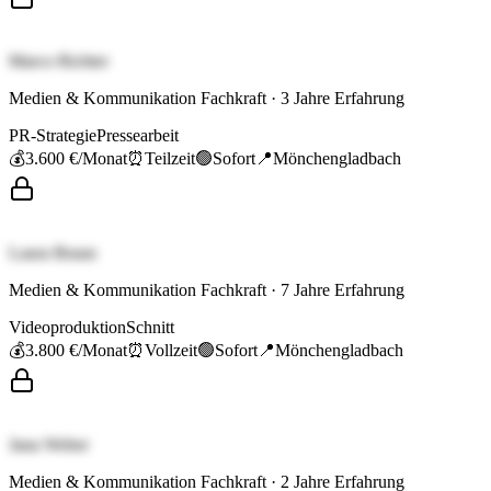
Marco Richter
Medien & Kommunikation Fachkraft
·
3
Jahre Erfahrung
PR-Strategie
Pressearbeit
💰
3.600 €
/Monat
⏰
Teilzeit
🟢
Sofort
📍
Mönchengladbach
Laura Braun
Medien & Kommunikation Fachkraft
·
7
Jahre Erfahrung
Videoproduktion
Schnitt
💰
3.800 €
/Monat
⏰
Vollzeit
🟢
Sofort
📍
Mönchengladbach
Jana Weber
Medien & Kommunikation Fachkraft
·
2
Jahre Erfahrung