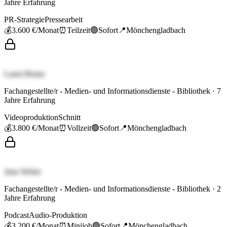
Jahre Erfahrung
PR-Strategie
Pressearbeit
💰
3.600 €
/Monat
⏰
Teilzeit
🟢
Sofort
📍
Mönchengladbach
Laura Braun
Fachangestellte/r - Medien- und Informationsdienste - Bibliothek
·
7
Jahre Erfahrung
Videoproduktion
Schnitt
💰
3.800 €
/Monat
⏰
Vollzeit
🟢
Sofort
📍
Mönchengladbach
Jana Weber
Fachangestellte/r - Medien- und Informationsdienste - Bibliothek
·
2
Jahre Erfahrung
Podcast
Audio-Produktion
💰
3.200 €
/Monat
⏰
Minijob
🟢
Sofort
📍
Mönchengladbach