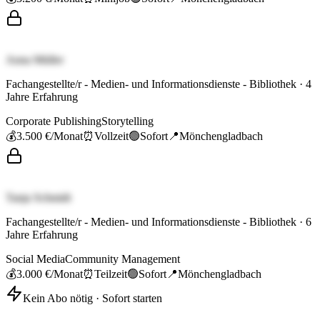
Anna Müller
Fachangestellte/r - Medien- und Informationsdienste - Bibliothek
·
4
Jahre Erfahrung
Corporate Publishing
Storytelling
💰
3.500 €
/Monat
⏰
Vollzeit
🟢
Sofort
📍
Mönchengladbach
Tanja Schmidt
Fachangestellte/r - Medien- und Informationsdienste - Bibliothek
·
6
Jahre Erfahrung
Social Media
Community Management
💰
3.000 €
/Monat
⏰
Teilzeit
🟢
Sofort
📍
Mönchengladbach
Kein Abo nötig · Sofort starten