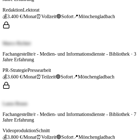
Redaktion
Lektorat
💰
3.400 €
/Monat
⏰
Vollzeit
🟢
Sofort
📍
Mönchengladbach
Marco Richter
Fachangestellte/r - Medien- und Informationsdienste - Bibliothek
·
3
Jahre Erfahrung
PR-Strategie
Pressearbeit
💰
3.600 €
/Monat
⏰
Teilzeit
🟢
Sofort
📍
Mönchengladbach
Laura Braun
Fachangestellte/r - Medien- und Informationsdienste - Bibliothek
·
7
Jahre Erfahrung
Videoproduktion
Schnitt
💰
3.800 €
/Monat
⏰
Vollzeit
🟢
Sofort
📍
Mönchengladbach