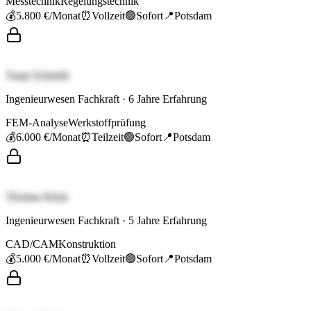
Messtechnik
Regelungstechnik
💰
5.800 €
/Monat
⏰
Vollzeit
🟢
Sofort
📍
Potsdam
Tanja Schmidt
Ingenieurwesen Fachkraft
·
6
Jahre Erfahrung
FEM-Analyse
Werkstoffprüfung
💰
6.000 €
/Monat
⏰
Teilzeit
🟢
Sofort
📍
Potsdam
Thomas Klein
Ingenieurwesen Fachkraft
·
5
Jahre Erfahrung
CAD/CAM
Konstruktion
💰
5.000 €
/Monat
⏰
Vollzeit
🟢
Sofort
📍
Potsdam