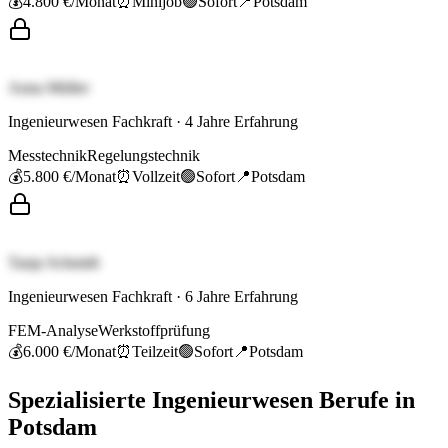
💰
4.800 €
/Monat
⏰
Minijob
🟢
Sofort
📍
Potsdam
Anna Müller
Ingenieurwesen Fachkraft
·
4
Jahre Erfahrung
Messtechnik
Regelungstechnik
💰
5.800 €
/Monat
⏰
Vollzeit
🟢
Sofort
📍
Potsdam
Tanja Schmidt
Ingenieurwesen Fachkraft
·
6
Jahre Erfahrung
FEM-Analyse
Werkstoffprüfung
💰
6.000 €
/Monat
⏰
Teilzeit
🟢
Sofort
📍
Potsdam
Spezialisierte
Ingenieurwesen
Berufe in
Potsdam