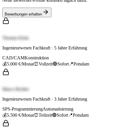
Neue Bewerber-Profile kommen täglich dazu.
Bewerbungen erhalten
Thomas Klein
Ingenieurwesen Fachkraft
·
5
Jahre Erfahrung
CAD/CAM
Konstruktion
💰
5.000 €
/Monat
⏰
Vollzeit
🟢
Sofort
📍
Potsdam
Marco Richter
Ingenieurwesen Fachkraft
·
3
Jahre Erfahrung
SPS-Programmierung
Automatisierung
💰
5.500 €
/Monat
⏰
Teilzeit
🟢
Sofort
📍
Potsdam