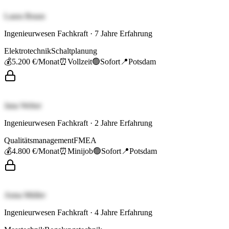
Laura Braun
Ingenieurwesen Fachkraft
·
7
Jahre Erfahrung
Elektrotechnik
Schaltplanung
💰
5.200 €
/Monat
⏰
Vollzeit
🟢
Sofort
📍
Potsdam
Jana Weber
Ingenieurwesen Fachkraft
·
2
Jahre Erfahrung
Qualitätsmanagement
FMEA
💰
4.800 €
/Monat
⏰
Minijob
🟢
Sofort
📍
Potsdam
Anna Müller
Ingenieurwesen Fachkraft
·
4
Jahre Erfahrung