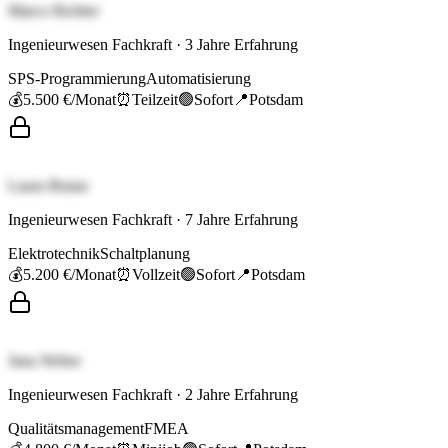
Marco Richter
Ingenieurwesen Fachkraft
·
3
Jahre Erfahrung
SPS-Programmierung
Automatisierung
💰
5.500 €
/Monat
⏰
Teilzeit
🟢
Sofort
📍
Potsdam
Laura Braun
Ingenieurwesen Fachkraft
·
7
Jahre Erfahrung
Elektrotechnik
Schaltplanung
💰
5.200 €
/Monat
⏰
Vollzeit
🟢
Sofort
📍
Potsdam
Jana Weber
Ingenieurwesen Fachkraft
·
2
Jahre Erfahrung
Qualitätsmanagement
FMEA