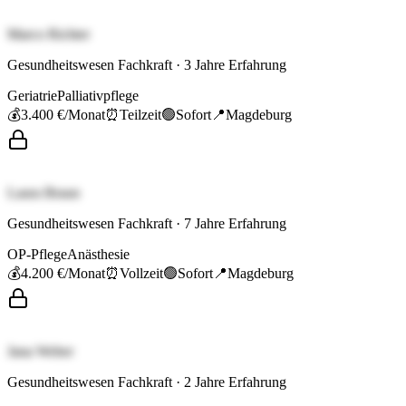
Marco Richter
Gesundheitswesen Fachkraft
·
3
Jahre Erfahrung
Geriatrie
Palliativpflege
💰
3.400 €
/Monat
⏰
Teilzeit
🟢
Sofort
📍
Magdeburg
Laura Braun
Gesundheitswesen Fachkraft
·
7
Jahre Erfahrung
OP-Pflege
Anästhesie
💰
4.200 €
/Monat
⏰
Vollzeit
🟢
Sofort
📍
Magdeburg
Jana Weber
Gesundheitswesen Fachkraft
·
2
Jahre Erfahrung