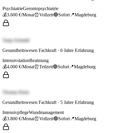
Psychiatrie
Gerontopsychiatrie
💰
3.600 €
/Monat
⏰
Vollzeit
🟢
Sofort
📍
Magdeburg
Tanja Schmidt
Gesundheitswesen Fachkraft
·
6
Jahre Erfahrung
Intensivstation
Beatmung
💰
4.000 €
/Monat
⏰
Teilzeit
🟢
Sofort
📍
Magdeburg
Thomas Klein
Gesundheitswesen Fachkraft
·
5
Jahre Erfahrung
Intensivpflege
Wundmanagement
💰
3.800 €
/Monat
⏰
Vollzeit
🟢
Sofort
📍
Magdeburg