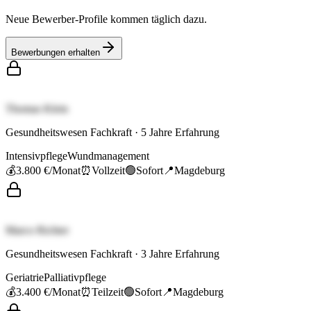
Neue Bewerber-Profile kommen täglich dazu.
Bewerbungen erhalten
Thomas Klein
Gesundheitswesen Fachkraft
·
5
Jahre Erfahrung
Intensivpflege
Wundmanagement
💰
3.800 €
/Monat
⏰
Vollzeit
🟢
Sofort
📍
Magdeburg
Marco Richter
Gesundheitswesen Fachkraft
·
3
Jahre Erfahrung
Geriatrie
Palliativpflege
💰
3.400 €
/Monat
⏰
Teilzeit
🟢
Sofort
📍
Magdeburg