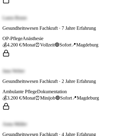
Laura Braun
Gesundheitswesen Fachkraft
·
7
Jahre Erfahrung
OP-Pflege
Anästhesie
💰
4.200 €
/Monat
⏰
Vollzeit
🟢
Sofort
📍
Magdeburg
Jana Weber
Gesundheitswesen Fachkraft
·
2
Jahre Erfahrung
Ambulante Pflege
Dokumentation
💰
3.200 €
/Monat
⏰
Minijob
🟢
Sofort
📍
Magdeburg
Anna Müller
Gesundheitswesen Fachkraft
·
4
Jahre Erfahrung