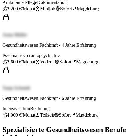
Ambulante Pflege
Dokumentation
💰
3.200 €
/Monat
⏰
Minijob
🟢
Sofort
📍
Magdeburg
Anna Müller
Gesundheitswesen Fachkraft
·
4
Jahre Erfahrung
Psychiatrie
Gerontopsychiatrie
💰
3.600 €
/Monat
⏰
Vollzeit
🟢
Sofort
📍
Magdeburg
Tanja Schmidt
Gesundheitswesen Fachkraft
·
6
Jahre Erfahrung
Intensivstation
Beatmung
💰
4.000 €
/Monat
⏰
Teilzeit
🟢
Sofort
📍
Magdeburg
Spezialisierte
Gesundheitswesen
Berufe