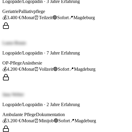
Logopäde/Logopädin
·
3
Jahre Erfahrung
Geriatrie
Palliativpflege
💰
3.400 €
/Monat
⏰
Teilzeit
🟢
Sofort
📍
Magdeburg
Laura Braun
Logopäde/Logopädin
·
7
Jahre Erfahrung
OP-Pflege
Anästhesie
💰
4.200 €
/Monat
⏰
Vollzeit
🟢
Sofort
📍
Magdeburg
Jana Weber
Logopäde/Logopädin
·
2
Jahre Erfahrung
Ambulante Pflege
Dokumentation
💰
3.200 €
/Monat
⏰
Minijob
🟢
Sofort
📍
Magdeburg