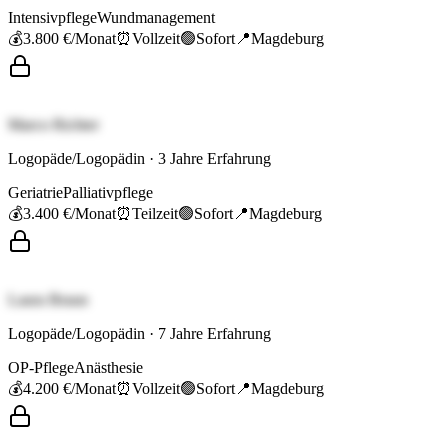
Intensivpflege
Wundmanagement
💰
3.800 €
/Monat
⏰
Vollzeit
🟢
Sofort
📍
Magdeburg
Marco Richter
Logopäde/Logopädin
·
3
Jahre Erfahrung
Geriatrie
Palliativpflege
💰
3.400 €
/Monat
⏰
Teilzeit
🟢
Sofort
📍
Magdeburg
Laura Braun
Logopäde/Logopädin
·
7
Jahre Erfahrung
OP-Pflege
Anästhesie
💰
4.200 €
/Monat
⏰
Vollzeit
🟢
Sofort
📍
Magdeburg