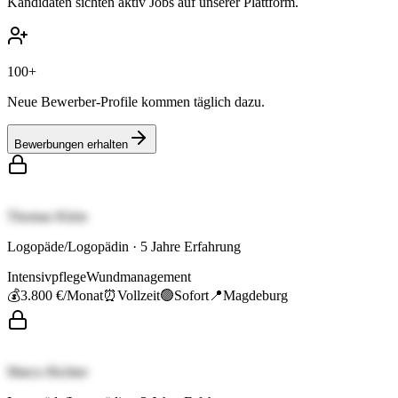
Kandidaten sichten aktiv Jobs auf unserer Plattform.
100+
Neue Bewerber-Profile kommen täglich dazu.
Bewerbungen erhalten
Thomas Klein
Logopäde/Logopädin
·
5
Jahre Erfahrung
Intensivpflege
Wundmanagement
💰
3.800 €
/Monat
⏰
Vollzeit
🟢
Sofort
📍
Magdeburg
Marco Richter