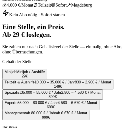
💰
4.000 €
/Monat
⏰
Teilzeit
🟢
Sofort
📍
Magdeburg
Kein Abo nötig · Sofort starten
Eine Stelle, ein Preis.
Ab 29 € loslegen.
Sie zahlen nur nach Gehaltslevel der Stelle — einmalig, ohne Abo,
ohne Überraschungen.
Gehalt der Stelle
Minijob
Minijob / Aushilfe
29
€
Teilzeit & Aushilfe
10.000 – 35.000 € / Jahr
830 – 2.900 € / Monat
149
€
Spezialist
35.000 – 55.000 € / Jahr
2.900 – 4.580 € / Monat
399
€
Experte
55.000 – 80.000 € / Jahr
4.580 – 6.670 € / Monat
699
€
Management
ab 80.000 € / Jahr
ab 6.670 € / Monat
999
€
Ihr Preis