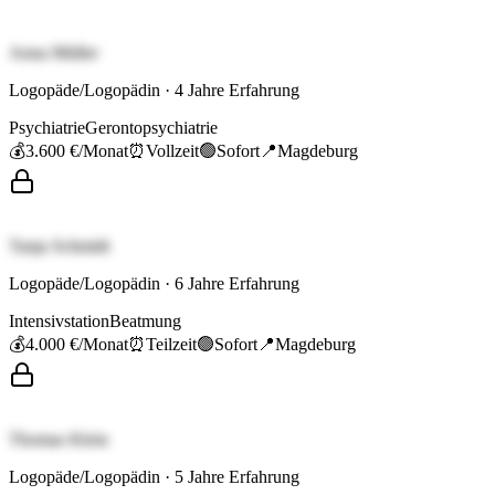
Anna Müller
Logopäde/Logopädin
·
4
Jahre Erfahrung
Psychiatrie
Gerontopsychiatrie
💰
3.600 €
/Monat
⏰
Vollzeit
🟢
Sofort
📍
Magdeburg
Tanja Schmidt
Logopäde/Logopädin
·
6
Jahre Erfahrung
Intensivstation
Beatmung
💰
4.000 €
/Monat
⏰
Teilzeit
🟢
Sofort
📍
Magdeburg
Thomas Klein
Logopäde/Logopädin
·
5
Jahre Erfahrung