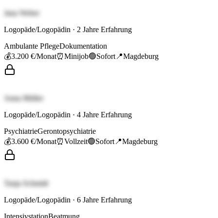
Jana Weber
Logopäde/Logopädin
·
2
Jahre Erfahrung
Ambulante Pflege
Dokumentation
💰
3.200 €
/Monat
⏰
Minijob
🟢
Sofort
📍
Magdeburg
Anna Müller
Logopäde/Logopädin
·
4
Jahre Erfahrung
Psychiatrie
Gerontopsychiatrie
💰
3.600 €
/Monat
⏰
Vollzeit
🟢
Sofort
📍
Magdeburg
Tanja Schmidt
Logopäde/Logopädin
·
6
Jahre Erfahrung
Intensivstation
Beatmung