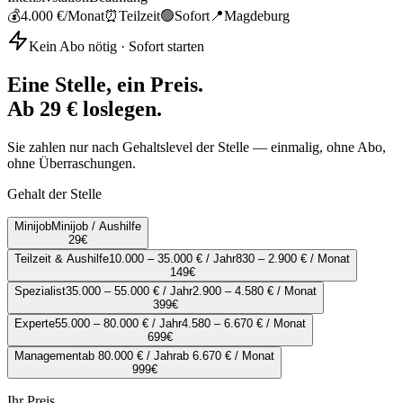
💰
4.000 €
/Monat
⏰
Teilzeit
🟢
Sofort
📍
Magdeburg
Kein Abo nötig · Sofort starten
Eine Stelle, ein Preis.
Ab 29 € loslegen.
Sie zahlen nur nach Gehaltslevel der Stelle — einmalig, ohne Abo,
ohne Überraschungen.
Gehalt der Stelle
Minijob
Minijob / Aushilfe
29
€
Teilzeit & Aushilfe
10.000 – 35.000 € / Jahr
830 – 2.900 € / Monat
149
€
Spezialist
35.000 – 55.000 € / Jahr
2.900 – 4.580 € / Monat
399
€
Experte
55.000 – 80.000 € / Jahr
4.580 – 6.670 € / Monat
699
€
Management
ab 80.000 € / Jahr
ab 6.670 € / Monat
999
€
Ihr Preis