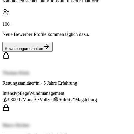
Kandidaten sichten aktiv Jobs auf unserer Plattform.
100+
Neue Bewerber-Profile kommen täglich dazu.
Bewerbungen erhalten
Thomas Klein
Rettungssanitäter/in
·
5
Jahre Erfahrung
Intensivpflege
Wundmanagement
💰
3.800 €
/Monat
⏰
Vollzeit
🟢
Sofort
📍
Magdeburg
Marco Richter