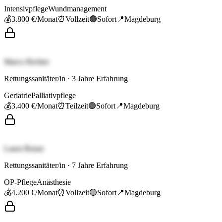
Intensivpflege
Wundmanagement
💰
3.800 €
/Monat
⏰
Vollzeit
🟢
Sofort
📍
Magdeburg
Marco Richter
Rettungssanitäter/in
·
3
Jahre Erfahrung
Geriatrie
Palliativpflege
💰
3.400 €
/Monat
⏰
Teilzeit
🟢
Sofort
📍
Magdeburg
Laura Braun
Rettungssanitäter/in
·
7
Jahre Erfahrung
OP-Pflege
Anästhesie
💰
4.200 €
/Monat
⏰
Vollzeit
🟢
Sofort
📍
Magdeburg