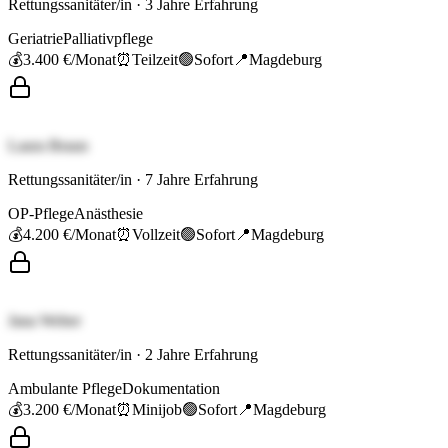
Rettungssanitäter/in
·
3
Jahre Erfahrung
Geriatrie
Palliativpflege
💰
3.400 €
/Monat
⏰
Teilzeit
🟢
Sofort
📍
Magdeburg
Laura Braun
Rettungssanitäter/in
·
7
Jahre Erfahrung
OP-Pflege
Anästhesie
💰
4.200 €
/Monat
⏰
Vollzeit
🟢
Sofort
📍
Magdeburg
Jana Weber
Rettungssanitäter/in
·
2
Jahre Erfahrung
Ambulante Pflege
Dokumentation
💰
3.200 €
/Monat
⏰
Minijob
🟢
Sofort
📍
Magdeburg