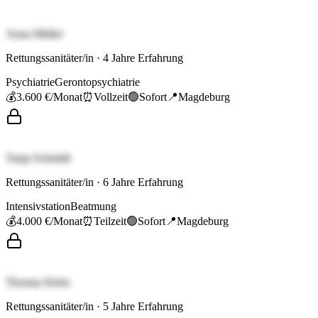
Anna Müller
Rettungssanitäter/in
·
4
Jahre Erfahrung
Psychiatrie
Gerontopsychiatrie
💰
3.600 €
/Monat
⏰
Vollzeit
🟢
Sofort
📍
Magdeburg
Tanja Schmidt
Rettungssanitäter/in
·
6
Jahre Erfahrung
Intensivstation
Beatmung
💰
4.000 €
/Monat
⏰
Teilzeit
🟢
Sofort
📍
Magdeburg
Thomas Klein
Rettungssanitäter/in
·
5
Jahre Erfahrung