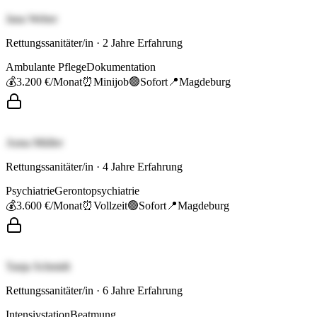
Jana Weber
Rettungssanitäter/in
·
2
Jahre Erfahrung
Ambulante Pflege
Dokumentation
💰
3.200 €
/Monat
⏰
Minijob
🟢
Sofort
📍
Magdeburg
Anna Müller
Rettungssanitäter/in
·
4
Jahre Erfahrung
Psychiatrie
Gerontopsychiatrie
💰
3.600 €
/Monat
⏰
Vollzeit
🟢
Sofort
📍
Magdeburg
Tanja Schmidt
Rettungssanitäter/in
·
6
Jahre Erfahrung
Intensivstation
Beatmung