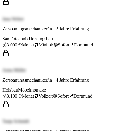
Jana Weber
Zerspanungsmechaniker/in
·
2
Jahre Erfahrung
Sanitärtechnik
Heizungsbau
💰
3.000 €
/Monat
⏰
Minijob
🟢
Sofort
📍
Dortmund
Anna Müller
Zerspanungsmechaniker/in
·
4
Jahre Erfahrung
Holzbau
Möbelmontage
💰
3.100 €
/Monat
⏰
Vollzeit
🟢
Sofort
📍
Dortmund
Tanja Schmidt