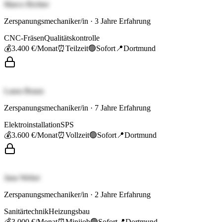
Marco Richter
Zerspanungsmechaniker/in
·
3
Jahre Erfahrung
CNC-Fräsen
Qualitätskontrolle
💰
3.400 €
/Monat
⏰
Teilzeit
🟢
Sofort
📍
Dortmund
Laura Braun
Zerspanungsmechaniker/in
·
7
Jahre Erfahrung
Elektroinstallation
SPS
💰
3.600 €
/Monat
⏰
Vollzeit
🟢
Sofort
📍
Dortmund
Jana Weber
Zerspanungsmechaniker/in
·
2
Jahre Erfahrung
Sanitärtechnik
Heizungsbau
💰
3.000 €
/Monat
⏰
Minijob
🟢
Sofort
📍
Dortmund