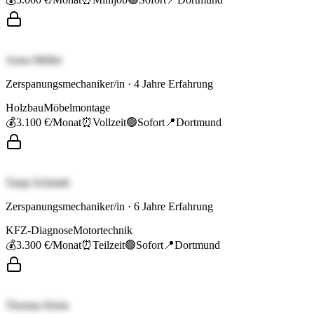
Anna Müller
Zerspanungsmechaniker/in
·
4
Jahre Erfahrung
Holzbau
Möbelmontage
💰
3.100 €
/Monat
⏰
Vollzeit
🟢
Sofort
📍
Dortmund
Tanja Schmidt
Zerspanungsmechaniker/in
·
6
Jahre Erfahrung
KFZ-Diagnose
Motortechnik
💰
3.300 €
/Monat
⏰
Teilzeit
🟢
Sofort
📍
Dortmund
Thomas Klein