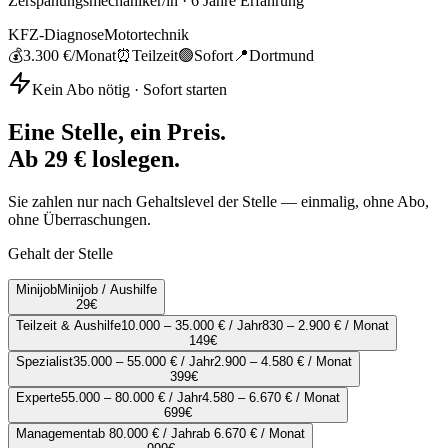
Zerspanungsmechaniker/in
·
6
Jahre Erfahrung
KFZ-Diagnose
Motortechnik
💰
3.300 €
/Monat
⏰
Teilzeit
🟢
Sofort
📍
Dortmund
Kein Abo nötig · Sofort starten
Eine Stelle, ein Preis.
Ab 29 € loslegen.
Sie zahlen nur nach Gehaltslevel der Stelle — einmalig, ohne Abo,
ohne Überraschungen.
Gehalt der Stelle
Minijob
Minijob / Aushilfe
29
€
Teilzeit & Aushilfe
10.000 – 35.000 € / Jahr
830 – 2.900 € / Monat
149
€
Spezialist
35.000 – 55.000 € / Jahr
2.900 – 4.580 € / Monat
399
€
Experte
55.000 – 80.000 € / Jahr
4.580 – 6.670 € / Monat
699
€
Management
ab 80.000 € / Jahr
ab 6.670 € / Monat