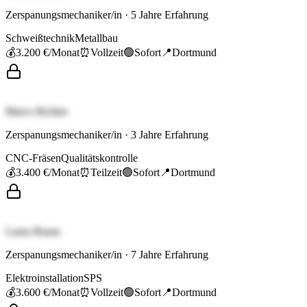
Zerspanungsmechaniker/in
·
5
Jahre Erfahrung
Schweißtechnik
Metallbau
💰
3.200 €
/Monat
⏰
Vollzeit
🟢
Sofort
📍
Dortmund
Marco Richter
Zerspanungsmechaniker/in
·
3
Jahre Erfahrung
CNC-Fräsen
Qualitätskontrolle
💰
3.400 €
/Monat
⏰
Teilzeit
🟢
Sofort
📍
Dortmund
Laura Braun
Zerspanungsmechaniker/in
·
7
Jahre Erfahrung
Elektroinstallation
SPS
💰
3.600 €
/Monat
⏰
Vollzeit
🟢
Sofort
📍
Dortmund