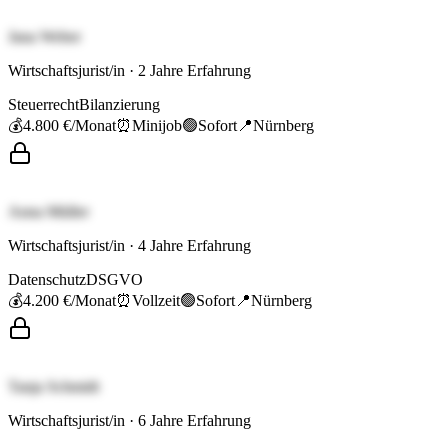
Jana Weber
Wirtschaftsjurist/in
·
2
Jahre Erfahrung
Steuerrecht
Bilanzierung
💰
4.800 €
/Monat
⏰
Minijob
🟢
Sofort
📍
Nürnberg
Anna Müller
Wirtschaftsjurist/in
·
4
Jahre Erfahrung
Datenschutz
DSGVO
💰
4.200 €
/Monat
⏰
Vollzeit
🟢
Sofort
📍
Nürnberg
Tanja Schmidt
Wirtschaftsjurist/in
·
6
Jahre Erfahrung