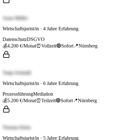
Anna Müller
Wirtschaftsjurist/in
·
4
Jahre Erfahrung
Datenschutz
DSGVO
💰
4.200 €
/Monat
⏰
Vollzeit
🟢
Sofort
📍
Nürnberg
Tanja Schmidt
Wirtschaftsjurist/in
·
6
Jahre Erfahrung
Prozessführung
Mediation
💰
5.200 €
/Monat
⏰
Teilzeit
🟢
Sofort
📍
Nürnberg
Thomas Klein
Wirtschaftsjurist/in
·
5
Jahre Erfahrung