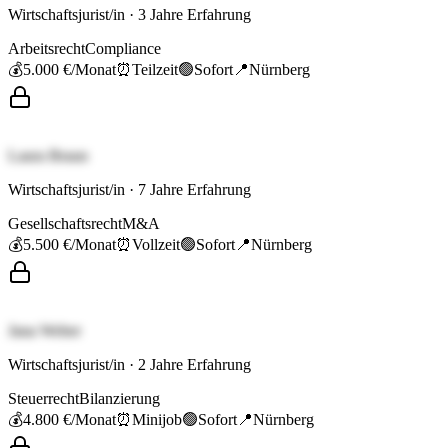
Wirtschaftsjurist/in
·
3
Jahre Erfahrung
Arbeitsrecht
Compliance
💰
5.000 €
/Monat
⏰
Teilzeit
🟢
Sofort
📍
Nürnberg
Laura Braun
Wirtschaftsjurist/in
·
7
Jahre Erfahrung
Gesellschaftsrecht
M&A
💰
5.500 €
/Monat
⏰
Vollzeit
🟢
Sofort
📍
Nürnberg
Jana Weber
Wirtschaftsjurist/in
·
2
Jahre Erfahrung
Steuerrecht
Bilanzierung
💰
4.800 €
/Monat
⏰
Minijob
🟢
Sofort
📍
Nürnberg