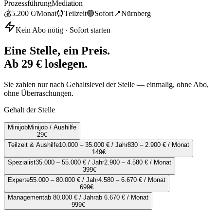
Prozessführung
Mediation
💰
5.200 €
/Monat
⏰
Teilzeit
🟢
Sofort
📍
Nürnberg
Kein Abo nötig · Sofort starten
Eine Stelle, ein Preis.
Ab 29 € loslegen.
Sie zahlen nur nach Gehaltslevel der Stelle — einmalig, ohne Abo,
ohne Überraschungen.
Gehalt der Stelle
Minijob
Minijob / Aushilfe
29
€
Teilzeit & Aushilfe
10.000 – 35.000 € / Jahr
830 – 2.900 € / Monat
149
€
Spezialist
35.000 – 55.000 € / Jahr
2.900 – 4.580 € / Monat
399
€
Experte
55.000 – 80.000 € / Jahr
4.580 – 6.670 € / Monat
699
€
Management
ab 80.000 € / Jahr
ab 6.670 € / Monat
999
€