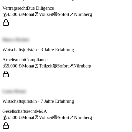
Vertragsrecht
Due Diligence
💰
4.500 €
/Monat
⏰
Vollzeit
🟢
Sofort
📍
Nürnberg
Marco Richter
Wirtschaftsjurist/in
·
3
Jahre Erfahrung
Arbeitsrecht
Compliance
💰
5.000 €
/Monat
⏰
Teilzeit
🟢
Sofort
📍
Nürnberg
Laura Braun
Wirtschaftsjurist/in
·
7
Jahre Erfahrung
Gesellschaftsrecht
M&A
💰
5.500 €
/Monat
⏰
Vollzeit
🟢
Sofort
📍
Nürnberg