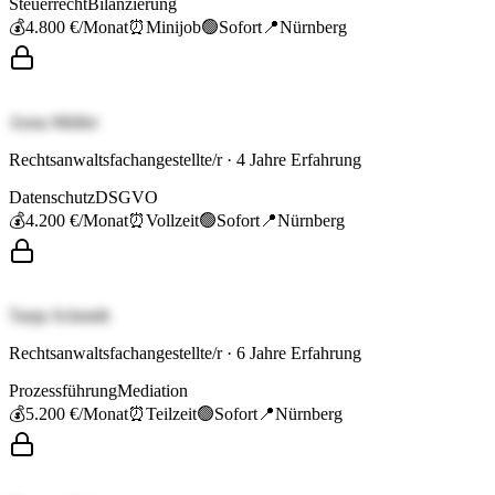
Steuerrecht
Bilanzierung
💰
4.800 €
/Monat
⏰
Minijob
🟢
Sofort
📍
Nürnberg
Anna Müller
Rechtsanwaltsfachangestellte/r
·
4
Jahre Erfahrung
Datenschutz
DSGVO
💰
4.200 €
/Monat
⏰
Vollzeit
🟢
Sofort
📍
Nürnberg
Tanja Schmidt
Rechtsanwaltsfachangestellte/r
·
6
Jahre Erfahrung
Prozessführung
Mediation
💰
5.200 €
/Monat
⏰
Teilzeit
🟢
Sofort
📍
Nürnberg