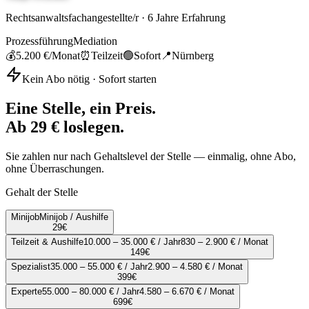
Rechtsanwaltsfachangestellte/r
·
6
Jahre Erfahrung
Prozessführung
Mediation
💰
5.200 €
/Monat
⏰
Teilzeit
🟢
Sofort
📍
Nürnberg
Kein Abo nötig · Sofort starten
Eine Stelle, ein Preis.
Ab 29 € loslegen.
Sie zahlen nur nach Gehaltslevel der Stelle — einmalig, ohne Abo,
ohne Überraschungen.
Gehalt der Stelle
Minijob
Minijob / Aushilfe
29
€
Teilzeit & Aushilfe
10.000 – 35.000 € / Jahr
830 – 2.900 € / Monat
149
€
Spezialist
35.000 – 55.000 € / Jahr
2.900 – 4.580 € / Monat
399
€
Experte
55.000 – 80.000 € / Jahr
4.580 – 6.670 € / Monat
699
€