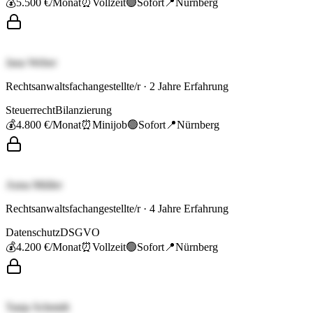
💰
5.500 €
/Monat
⏰
Vollzeit
🟢
Sofort
📍
Nürnberg
Jana Weber
Rechtsanwaltsfachangestellte/r
·
2
Jahre Erfahrung
Steuerrecht
Bilanzierung
💰
4.800 €
/Monat
⏰
Minijob
🟢
Sofort
📍
Nürnberg
Anna Müller
Rechtsanwaltsfachangestellte/r
·
4
Jahre Erfahrung
Datenschutz
DSGVO
💰
4.200 €
/Monat
⏰
Vollzeit
🟢
Sofort
📍
Nürnberg
Tanja Schmidt