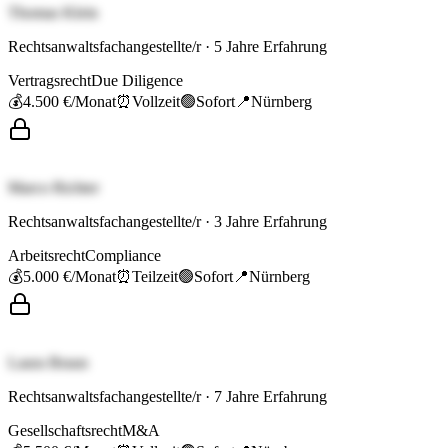
Thomas Klein
Rechtsanwaltsfachangestellte/r
·
5
Jahre Erfahrung
Vertragsrecht
Due Diligence
💰
4.500 €
/Monat
⏰
Vollzeit
🟢
Sofort
📍
Nürnberg
Marco Richter
Rechtsanwaltsfachangestellte/r
·
3
Jahre Erfahrung
Arbeitsrecht
Compliance
💰
5.000 €
/Monat
⏰
Teilzeit
🟢
Sofort
📍
Nürnberg
Laura Braun
Rechtsanwaltsfachangestellte/r
·
7
Jahre Erfahrung
Gesellschaftsrecht
M&A