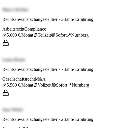
Marco Richter
Rechtsanwaltsfachangestellte/r
·
3
Jahre Erfahrung
Arbeitsrecht
Compliance
💰
5.000 €
/Monat
⏰
Teilzeit
🟢
Sofort
📍
Nürnberg
Laura Braun
Rechtsanwaltsfachangestellte/r
·
7
Jahre Erfahrung
Gesellschaftsrecht
M&A
💰
5.500 €
/Monat
⏰
Vollzeit
🟢
Sofort
📍
Nürnberg
Jana Weber
Rechtsanwaltsfachangestellte/r
·
2
Jahre Erfahrung