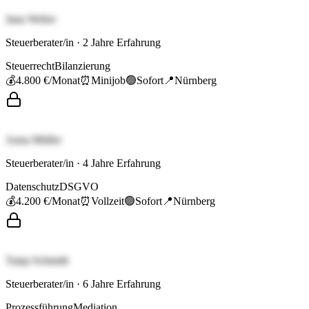
Jana Weber
Steuerberater/in
·
2
Jahre Erfahrung
Steuerrecht
Bilanzierung
💰
4.800 €
/Monat
⏰
Minijob
🟢
Sofort
📍
Nürnberg
Anna Müller
Steuerberater/in
·
4
Jahre Erfahrung
Datenschutz
DSGVO
💰
4.200 €
/Monat
⏰
Vollzeit
🟢
Sofort
📍
Nürnberg
Tanja Schmidt
Steuerberater/in
·
6
Jahre Erfahrung
Prozessführung
Mediation