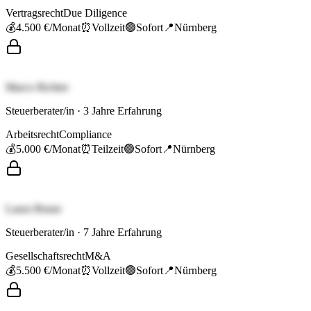
Vertragsrecht
Due Diligence
💰
4.500 €
/Monat
⏰
Vollzeit
🟢
Sofort
📍
Nürnberg
Marco Richter
Steuerberater/in
·
3
Jahre Erfahrung
Arbeitsrecht
Compliance
💰
5.000 €
/Monat
⏰
Teilzeit
🟢
Sofort
📍
Nürnberg
Laura Braun
Steuerberater/in
·
7
Jahre Erfahrung
Gesellschaftsrecht
M&A
💰
5.500 €
/Monat
⏰
Vollzeit
🟢
Sofort
📍
Nürnberg