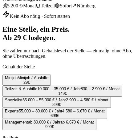
💰
5.200 €
/Monat
⏰
Teilzeit
🟢
Sofort
📍
Nürnberg
Kein Abo nötig · Sofort starten
Eine Stelle, ein Preis.
Ab 29 € loslegen.
Sie zahlen nur nach Gehaltslevel der Stelle — einmalig, ohne Abo,
ohne Überraschungen.
Gehalt der Stelle
Minijob
Minijob / Aushilfe
29
€
Teilzeit & Aushilfe
10.000 – 35.000 € / Jahr
830 – 2.900 € / Monat
149
€
Spezialist
35.000 – 55.000 € / Jahr
2.900 – 4.580 € / Monat
399
€
Experte
55.000 – 80.000 € / Jahr
4.580 – 6.670 € / Monat
699
€
Management
ab 80.000 € / Jahr
ab 6.670 € / Monat
999
€
Ihr Preis