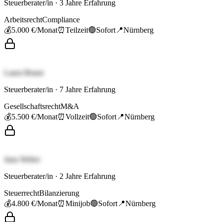
Steuerberater/in
·
3
Jahre Erfahrung
Arbeitsrecht
Compliance
💰
5.000 €
/Monat
⏰
Teilzeit
🟢
Sofort
📍
Nürnberg
Laura Braun
Steuerberater/in
·
7
Jahre Erfahrung
Gesellschaftsrecht
M&A
💰
5.500 €
/Monat
⏰
Vollzeit
🟢
Sofort
📍
Nürnberg
Jana Weber
Steuerberater/in
·
2
Jahre Erfahrung
Steuerrecht
Bilanzierung
💰
4.800 €
/Monat
⏰
Minijob
🟢
Sofort
📍
Nürnberg