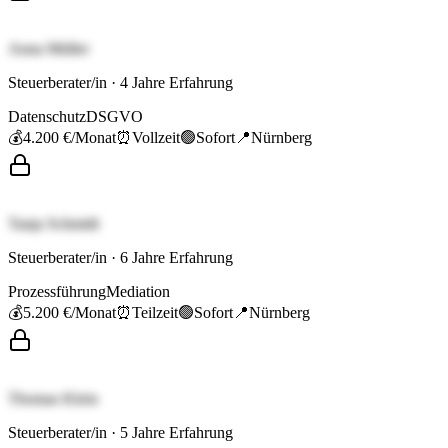
Anna Müller
Steuerberater/in
·
4
Jahre Erfahrung
Datenschutz
DSGVO
💰
4.200 €
/Monat
⏰
Vollzeit
🟢
Sofort
📍
Nürnberg
Tanja Schmidt
Steuerberater/in
·
6
Jahre Erfahrung
Prozessführung
Mediation
💰
5.200 €
/Monat
⏰
Teilzeit
🟢
Sofort
📍
Nürnberg
Thomas Klein
Steuerberater/in
·
5
Jahre Erfahrung