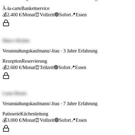
À-la-carte
Bankettservice
💰
2.400 €
/Monat
⏰
Vollzeit
🟢
Sofort
📍
Essen
Marco Richter
Veranstaltungskaufmann/-frau
·
3
Jahre Erfahrung
Rezeption
Reservierung
💰
2.600 €
/Monat
⏰
Teilzeit
🟢
Sofort
📍
Essen
Laura Braun
Veranstaltungskaufmann/-frau
·
7
Jahre Erfahrung
Patisserie
Küchenleitung
💰
3.000 €
/Monat
⏰
Vollzeit
🟢
Sofort
📍
Essen