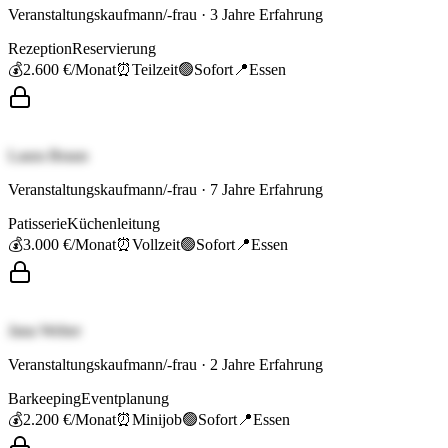
Veranstaltungskaufmann/-frau
·
3
Jahre Erfahrung
Rezeption
Reservierung
💰
2.600 €
/Monat
⏰
Teilzeit
🟢
Sofort
📍
Essen
Laura Braun
Veranstaltungskaufmann/-frau
·
7
Jahre Erfahrung
Patisserie
Küchenleitung
💰
3.000 €
/Monat
⏰
Vollzeit
🟢
Sofort
📍
Essen
Jana Weber
Veranstaltungskaufmann/-frau
·
2
Jahre Erfahrung
Barkeeping
Eventplanung
💰
2.200 €
/Monat
⏰
Minijob
🟢
Sofort
📍
Essen