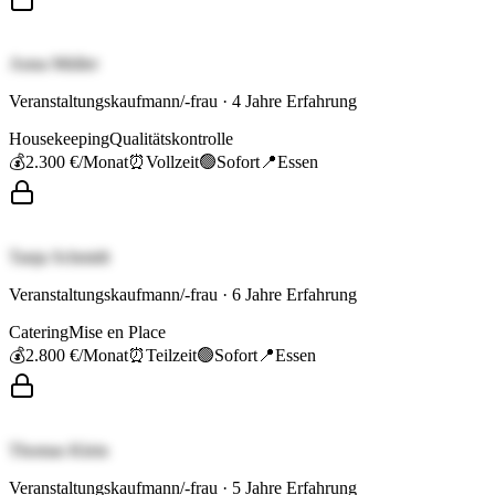
Anna Müller
Veranstaltungskaufmann/-frau
·
4
Jahre Erfahrung
Housekeeping
Qualitätskontrolle
💰
2.300 €
/Monat
⏰
Vollzeit
🟢
Sofort
📍
Essen
Tanja Schmidt
Veranstaltungskaufmann/-frau
·
6
Jahre Erfahrung
Catering
Mise en Place
💰
2.800 €
/Monat
⏰
Teilzeit
🟢
Sofort
📍
Essen
Thomas Klein
Veranstaltungskaufmann/-frau
·
5
Jahre Erfahrung