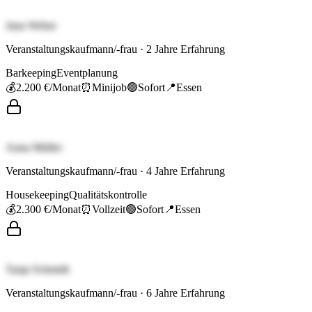
Jana Weber
Veranstaltungskaufmann/-frau
·
2
Jahre Erfahrung
Barkeeping
Eventplanung
💰
2.200 €
/Monat
⏰
Minijob
🟢
Sofort
📍
Essen
Anna Müller
Veranstaltungskaufmann/-frau
·
4
Jahre Erfahrung
Housekeeping
Qualitätskontrolle
💰
2.300 €
/Monat
⏰
Vollzeit
🟢
Sofort
📍
Essen
Tanja Schmidt
Veranstaltungskaufmann/-frau
·
6
Jahre Erfahrung