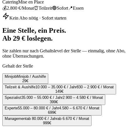
Catering
Mise en Place
💰
2.800 €
/Monat
⏰
Teilzeit
🟢
Sofort
📍
Essen
Kein Abo nötig · Sofort starten
Eine Stelle, ein Preis.
Ab 29 € loslegen.
Sie zahlen nur nach Gehaltslevel der Stelle — einmalig, ohne Abo,
ohne Überraschungen.
Gehalt der Stelle
Minijob
Minijob / Aushilfe
29
€
Teilzeit & Aushilfe
10.000 – 35.000 € / Jahr
830 – 2.900 € / Monat
149
€
Spezialist
35.000 – 55.000 € / Jahr
2.900 – 4.580 € / Monat
399
€
Experte
55.000 – 80.000 € / Jahr
4.580 – 6.670 € / Monat
699
€
Management
ab 80.000 € / Jahr
ab 6.670 € / Monat
999
€