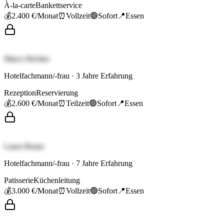
À-la-carte
Bankettservice
💰
2.400 €
/Monat
⏰
Vollzeit
🟢
Sofort
📍
Essen
Marco Richter
Hotelfachmann/-frau
·
3
Jahre Erfahrung
Rezeption
Reservierung
💰
2.600 €
/Monat
⏰
Teilzeit
🟢
Sofort
📍
Essen
Laura Braun
Hotelfachmann/-frau
·
7
Jahre Erfahrung
Patisserie
Küchenleitung
💰
3.000 €
/Monat
⏰
Vollzeit
🟢
Sofort
📍
Essen