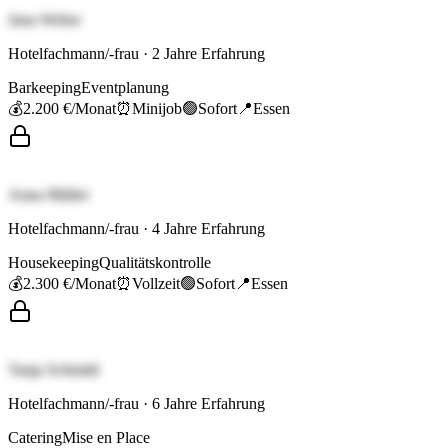
Jana Weber
Hotelfachmann/-frau
·
2
Jahre Erfahrung
Barkeeping
Eventplanung
💰
2.200 €
/Monat
⏰
Minijob
🟢
Sofort
📍
Essen
Anna Müller
Hotelfachmann/-frau
·
4
Jahre Erfahrung
Housekeeping
Qualitätskontrolle
💰
2.300 €
/Monat
⏰
Vollzeit
🟢
Sofort
📍
Essen
Tanja Schmidt
Hotelfachmann/-frau
·
6
Jahre Erfahrung
Catering
Mise en Place