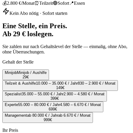
💰
2.800 €
/Monat
⏰
Teilzeit
🟢
Sofort
📍
Essen
Kein Abo nötig · Sofort starten
Eine Stelle, ein Preis.
Ab 29 € loslegen.
Sie zahlen nur nach Gehaltslevel der Stelle — einmalig, ohne Abo,
ohne Überraschungen.
Gehalt der Stelle
Minijob
Minijob / Aushilfe
29
€
Teilzeit & Aushilfe
10.000 – 35.000 € / Jahr
830 – 2.900 € / Monat
149
€
Spezialist
35.000 – 55.000 € / Jahr
2.900 – 4.580 € / Monat
399
€
Experte
55.000 – 80.000 € / Jahr
4.580 – 6.670 € / Monat
699
€
Management
ab 80.000 € / Jahr
ab 6.670 € / Monat
999
€
Ihr Preis