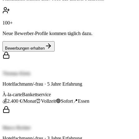
100+
Neue Bewerber-Profile kommen täglich dazu.
Bewerbungen erhalten
Thomas Klein
Hotelfachmann/-frau
·
5
Jahre Erfahrung
À-la-carte
Bankettservice
💰
2.400 €
/Monat
⏰
Vollzeit
🟢
Sofort
📍
Essen
Marco Richter
Hotelfachmann/-frau
·
3
Jahre Erfahrung