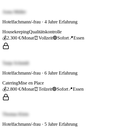
Anna Müller
Hotelfachmann/-frau
·
4
Jahre Erfahrung
Housekeeping
Qualitätskontrolle
💰
2.300 €
/Monat
⏰
Vollzeit
🟢
Sofort
📍
Essen
Tanja Schmidt
Hotelfachmann/-frau
·
6
Jahre Erfahrung
Catering
Mise en Place
💰
2.800 €
/Monat
⏰
Teilzeit
🟢
Sofort
📍
Essen
Thomas Klein
Hotelfachmann/-frau
·
5
Jahre Erfahrung