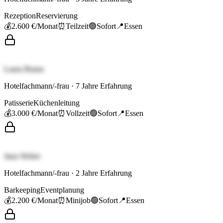
Rezeption
Reservierung
💰
2.600 €
/Monat
⏰
Teilzeit
🟢
Sofort
📍
Essen
Laura Braun
Hotelfachmann/-frau
·
7
Jahre Erfahrung
Patisserie
Küchenleitung
💰
3.000 €
/Monat
⏰
Vollzeit
🟢
Sofort
📍
Essen
Jana Weber
Hotelfachmann/-frau
·
2
Jahre Erfahrung
Barkeeping
Eventplanung
💰
2.200 €
/Monat
⏰
Minijob
🟢
Sofort
📍
Essen