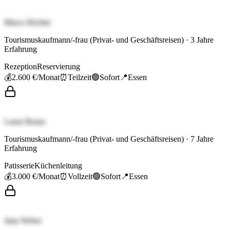
Marco Richter
Tourismuskaufmann/-frau (Privat- und Geschäftsreisen)
·
3
Jahre
Erfahrung
Rezeption
Reservierung
💰
2.600 €
/Monat
⏰
Teilzeit
🟢
Sofort
📍
Essen
Laura Braun
Tourismuskaufmann/-frau (Privat- und Geschäftsreisen)
·
7
Jahre
Erfahrung
Patisserie
Küchenleitung
💰
3.000 €
/Monat
⏰
Vollzeit
🟢
Sofort
📍
Essen
Jana Weber