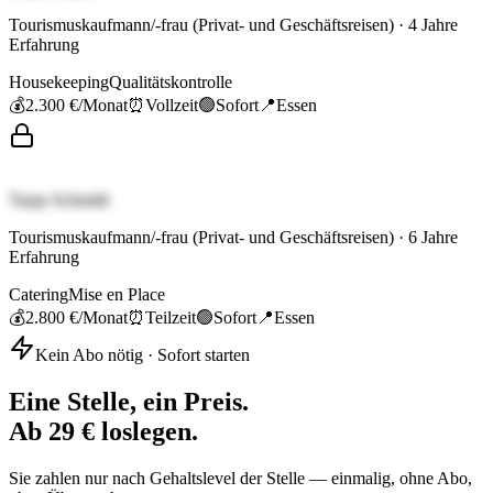
Tourismuskaufmann/-frau (Privat- und Geschäftsreisen)
·
4
Jahre
Erfahrung
Housekeeping
Qualitätskontrolle
💰
2.300 €
/Monat
⏰
Vollzeit
🟢
Sofort
📍
Essen
Tanja Schmidt
Tourismuskaufmann/-frau (Privat- und Geschäftsreisen)
·
6
Jahre
Erfahrung
Catering
Mise en Place
💰
2.800 €
/Monat
⏰
Teilzeit
🟢
Sofort
📍
Essen
Kein Abo nötig · Sofort starten
Eine Stelle, ein Preis.
Ab 29 € loslegen.
Sie zahlen nur nach Gehaltslevel der Stelle — einmalig, ohne Abo,