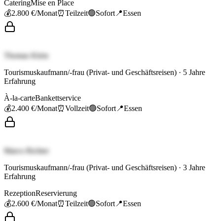
Catering
Mise en Place
💰
2.800 €
/Monat
⏰
Teilzeit
🟢
Sofort
📍
Essen
Thomas Klein
Tourismuskaufmann/-frau (Privat- und Geschäftsreisen)
·
5
Jahre
Erfahrung
À-la-carte
Bankettservice
💰
2.400 €
/Monat
⏰
Vollzeit
🟢
Sofort
📍
Essen
Marco Richter
Tourismuskaufmann/-frau (Privat- und Geschäftsreisen)
·
3
Jahre
Erfahrung
Rezeption
Reservierung
💰
2.600 €
/Monat
⏰
Teilzeit
🟢
Sofort
📍
Essen