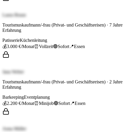
Laura Braun
Tourismuskaufmann/-frau (Privat- und Geschäftsreisen)
·
7
Jahre
Erfahrung
Patisserie
Küchenleitung
💰
3.000 €
/Monat
⏰
Vollzeit
🟢
Sofort
📍
Essen
Jana Weber
Tourismuskaufmann/-frau (Privat- und Geschäftsreisen)
·
2
Jahre
Erfahrung
Barkeeping
Eventplanung
💰
2.200 €
/Monat
⏰
Minijob
🟢
Sofort
📍
Essen
Anna Müller