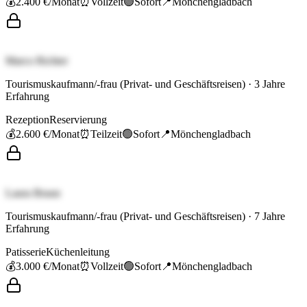
💰
2.400 €
/Monat
⏰
Vollzeit
🟢
Sofort
📍
Mönchengladbach
Marco Richter
Tourismuskaufmann/-frau (Privat- und Geschäftsreisen)
·
3
Jahre
Erfahrung
Rezeption
Reservierung
💰
2.600 €
/Monat
⏰
Teilzeit
🟢
Sofort
📍
Mönchengladbach
Laura Braun
Tourismuskaufmann/-frau (Privat- und Geschäftsreisen)
·
7
Jahre
Erfahrung
Patisserie
Küchenleitung
💰
3.000 €
/Monat
⏰
Vollzeit
🟢
Sofort
📍
Mönchengladbach