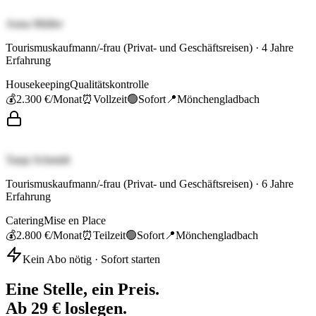
Anna Müller
Tourismuskaufmann/-frau (Privat- und Geschäftsreisen)
·
4
Jahre
Erfahrung
Housekeeping
Qualitätskontrolle
💰
2.300 €
/Monat
⏰
Vollzeit
🟢
Sofort
📍
Mönchengladbach
Tanja Schmidt
Tourismuskaufmann/-frau (Privat- und Geschäftsreisen)
·
6
Jahre
Erfahrung
Catering
Mise en Place
💰
2.800 €
/Monat
⏰
Teilzeit
🟢
Sofort
📍
Mönchengladbach
Kein Abo nötig · Sofort starten
Eine Stelle, ein Preis.
Ab 29 € loslegen.