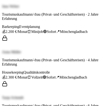
Jana Weber
Tourismuskaufmann/-frau (Privat- und Geschäftsreisen)
·
2
Jahre
Erfahrung
Barkeeping
Eventplanung
💰
2.200 €
/Monat
⏰
Minijob
🟢
Sofort
📍
Mönchengladbach
Anna Müller
Tourismuskaufmann/-frau (Privat- und Geschäftsreisen)
·
4
Jahre
Erfahrung
Housekeeping
Qualitätskontrolle
💰
2.300 €
/Monat
⏰
Vollzeit
🟢
Sofort
📍
Mönchengladbach
Tanja Schmidt
Tourismuskaufmann/-frau (Privat- und Geschäftsreisen)
·
6
Jahre