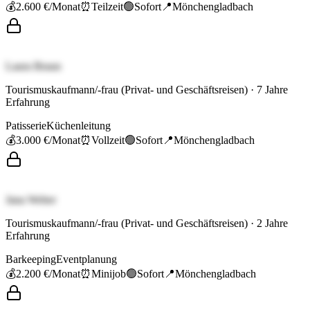
💰
2.600 €
/Monat
⏰
Teilzeit
🟢
Sofort
📍
Mönchengladbach
Laura Braun
Tourismuskaufmann/-frau (Privat- und Geschäftsreisen)
·
7
Jahre
Erfahrung
Patisserie
Küchenleitung
💰
3.000 €
/Monat
⏰
Vollzeit
🟢
Sofort
📍
Mönchengladbach
Jana Weber
Tourismuskaufmann/-frau (Privat- und Geschäftsreisen)
·
2
Jahre
Erfahrung
Barkeeping
Eventplanung
💰
2.200 €
/Monat
⏰
Minijob
🟢
Sofort
📍
Mönchengladbach