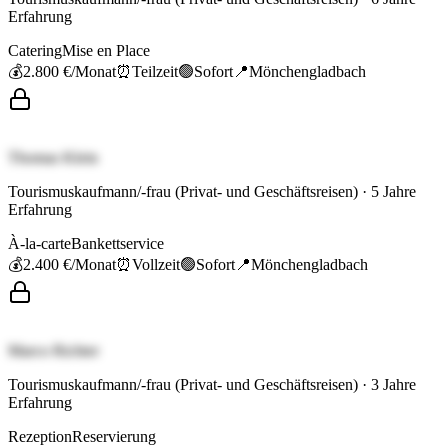
Erfahrung
Catering
Mise en Place
💰
2.800 €
/Monat
⏰
Teilzeit
🟢
Sofort
📍
Mönchengladbach
Thomas Klein
Tourismuskaufmann/-frau (Privat- und Geschäftsreisen)
·
5
Jahre
Erfahrung
À-la-carte
Bankettservice
💰
2.400 €
/Monat
⏰
Vollzeit
🟢
Sofort
📍
Mönchengladbach
Marco Richter
Tourismuskaufmann/-frau (Privat- und Geschäftsreisen)
·
3
Jahre
Erfahrung
Rezeption
Reservierung