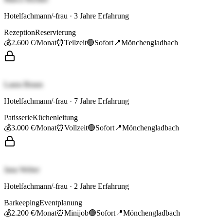
Hotelfachmann/-frau
·
3
Jahre Erfahrung
Rezeption
Reservierung
💰
2.600 €
/Monat
⏰
Teilzeit
🟢
Sofort
📍
Mönchengladbach
Laura Braun
Hotelfachmann/-frau
·
7
Jahre Erfahrung
Patisserie
Küchenleitung
💰
3.000 €
/Monat
⏰
Vollzeit
🟢
Sofort
📍
Mönchengladbach
Jana Weber
Hotelfachmann/-frau
·
2
Jahre Erfahrung
Barkeeping
Eventplanung
💰
2.200 €
/Monat
⏰
Minijob
🟢
Sofort
📍
Mönchengladbach