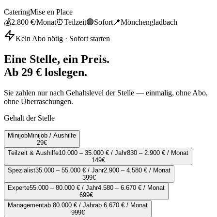
Catering
Mise en Place
💰
2.800 €
/Monat
⏰
Teilzeit
🟢
Sofort
📍
Mönchengladbach
Kein Abo nötig · Sofort starten
Eine Stelle, ein Preis.
Ab 29 € loslegen.
Sie zahlen nur nach Gehaltslevel der Stelle — einmalig, ohne Abo,
ohne Überraschungen.
Gehalt der Stelle
Minijob
Minijob / Aushilfe
29
€
Teilzeit & Aushilfe
10.000 – 35.000 € / Jahr
830 – 2.900 € / Monat
149
€
Spezialist
35.000 – 55.000 € / Jahr
2.900 – 4.580 € / Monat
399
€
Experte
55.000 – 80.000 € / Jahr
4.580 – 6.670 € / Monat
699
€
Management
ab 80.000 € / Jahr
ab 6.670 € / Monat
999
€