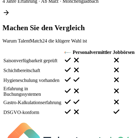
4 Jahre Erfahrung
·
Ab März
·
Mönchengladbach
Machen Sie den
Vergleich
Warum TalentMatch24 die klügere Wahl ist
Personalvermittler
Jobbörsen
Saisonverfügbarkeit geprüft
Schichtbereitschaft
Hygieneschulung vorhanden
Erfahrung in
Buchungssystemen
Gastro-Kalkulationserfahrung
DSGVO-konform