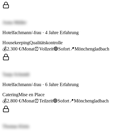
Anna Müller
Hotelfachmann/-frau
·
4
Jahre Erfahrung
Housekeeping
Qualitätskontrolle
💰
2.300 €
/Monat
⏰
Vollzeit
🟢
Sofort
📍
Mönchengladbach
Tanja Schmidt
Hotelfachmann/-frau
·
6
Jahre Erfahrung
Catering
Mise en Place
💰
2.800 €
/Monat
⏰
Teilzeit
🟢
Sofort
📍
Mönchengladbach
Thomas Klein