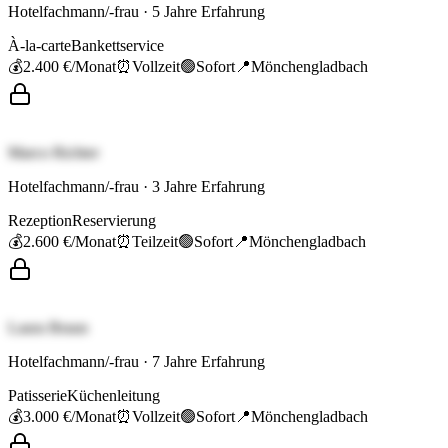
Hotelfachmann/-frau
·
5
Jahre Erfahrung
À-la-carte
Bankettservice
💰
2.400 €
/Monat
⏰
Vollzeit
🟢
Sofort
📍
Mönchengladbach
Marco Richter
Hotelfachmann/-frau
·
3
Jahre Erfahrung
Rezeption
Reservierung
💰
2.600 €
/Monat
⏰
Teilzeit
🟢
Sofort
📍
Mönchengladbach
Laura Braun
Hotelfachmann/-frau
·
7
Jahre Erfahrung
Patisserie
Küchenleitung
💰
3.000 €
/Monat
⏰
Vollzeit
🟢
Sofort
📍
Mönchengladbach