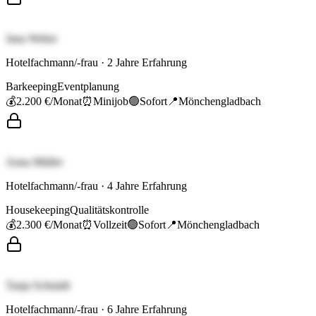
Jana Weber
Hotelfachmann/-frau
·
2
Jahre Erfahrung
Barkeeping
Eventplanung
💰
2.200 €
/Monat
⏰
Minijob
🟢
Sofort
📍
Mönchengladbach
Anna Müller
Hotelfachmann/-frau
·
4
Jahre Erfahrung
Housekeeping
Qualitätskontrolle
💰
2.300 €
/Monat
⏰
Vollzeit
🟢
Sofort
📍
Mönchengladbach
Tanja Schmidt
Hotelfachmann/-frau
·
6
Jahre Erfahrung