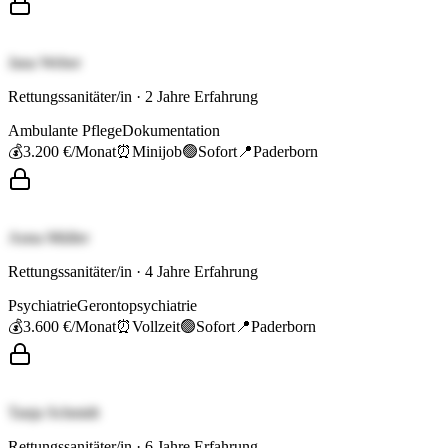
Jana Weber
Rettungssanitäter/in
·
2
Jahre Erfahrung
Ambulante Pflege
Dokumentation
💰
3.200 €
/Monat
⏰
Minijob
🟢
Sofort
📍
Paderborn
Anna Müller
Rettungssanitäter/in
·
4
Jahre Erfahrung
Psychiatrie
Gerontopsychiatrie
💰
3.600 €
/Monat
⏰
Vollzeit
🟢
Sofort
📍
Paderborn
Tanja Schmidt
Rettungssanitäter/in
·
6
Jahre Erfahrung