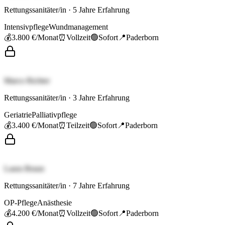
Rettungssanitäter/in
·
5
Jahre Erfahrung
Intensivpflege
Wundmanagement
💰
3.800 €
/Monat
⏰
Vollzeit
🟢
Sofort
📍
Paderborn
Marco Richter
Rettungssanitäter/in
·
3
Jahre Erfahrung
Geriatrie
Palliativpflege
💰
3.400 €
/Monat
⏰
Teilzeit
🟢
Sofort
📍
Paderborn
Laura Braun
Rettungssanitäter/in
·
7
Jahre Erfahrung
OP-Pflege
Anästhesie
💰
4.200 €
/Monat
⏰
Vollzeit
🟢
Sofort
📍
Paderborn