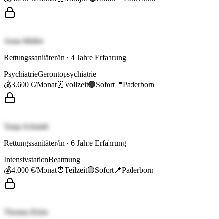
Anna Müller
Rettungssanitäter/in
·
4
Jahre Erfahrung
Psychiatrie
Gerontopsychiatrie
💰
3.600 €
/Monat
⏰
Vollzeit
🟢
Sofort
📍
Paderborn
Tanja Schmidt
Rettungssanitäter/in
·
6
Jahre Erfahrung
Intensivstation
Beatmung
💰
4.000 €
/Monat
⏰
Teilzeit
🟢
Sofort
📍
Paderborn
Thomas Klein