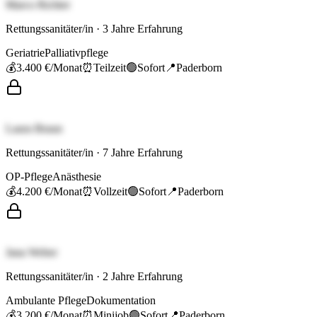
Marco Richter
Rettungssanitäter/in
·
3
Jahre Erfahrung
Geriatrie
Palliativpflege
💰
3.400 €
/Monat
⏰
Teilzeit
🟢
Sofort
📍
Paderborn
Laura Braun
Rettungssanitäter/in
·
7
Jahre Erfahrung
OP-Pflege
Anästhesie
💰
4.200 €
/Monat
⏰
Vollzeit
🟢
Sofort
📍
Paderborn
Jana Weber
Rettungssanitäter/in
·
2
Jahre Erfahrung
Ambulante Pflege
Dokumentation
💰
3.200 €
/Monat
⏰
Minijob
🟢
Sofort
📍
Paderborn