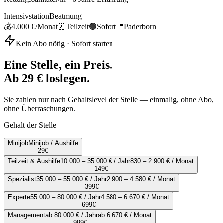
Intensivstation
Beatmung
💰
4.000 €
/Monat
⏰
Teilzeit
🟢
Sofort
📍
Paderborn
Kein Abo nötig · Sofort starten
Eine Stelle, ein Preis.
Ab 29 € loslegen.
Sie zahlen nur nach Gehaltslevel der Stelle — einmalig, ohne Abo,
ohne Überraschungen.
Gehalt der Stelle
Minijob
Minijob / Aushilfe
29
€
Teilzeit & Aushilfe
10.000 – 35.000 € / Jahr
830 – 2.900 € / Monat
149
€
Spezialist
35.000 – 55.000 € / Jahr
2.900 – 4.580 € / Monat
399
€
Experte
55.000 – 80.000 € / Jahr
4.580 – 6.670 € / Monat
699
€
Management
ab 80.000 € / Jahr
ab 6.670 € / Monat
999
€