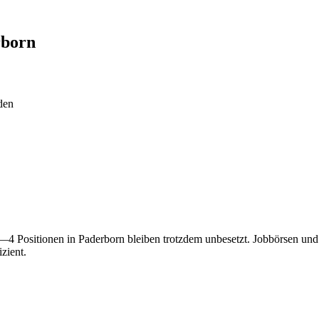
rborn
den
n—4 Positionen in Paderborn bleiben trotzdem unbesetzt. Jobbörsen un
zient.