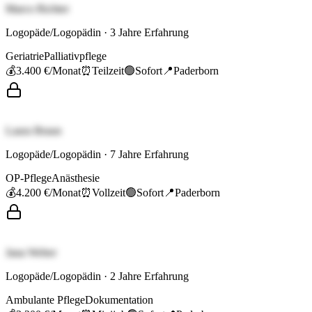
Marco Richter
Logopäde/Logopädin
·
3
Jahre Erfahrung
Geriatrie
Palliativpflege
💰
3.400 €
/Monat
⏰
Teilzeit
🟢
Sofort
📍
Paderborn
Laura Braun
Logopäde/Logopädin
·
7
Jahre Erfahrung
OP-Pflege
Anästhesie
💰
4.200 €
/Monat
⏰
Vollzeit
🟢
Sofort
📍
Paderborn
Jana Weber
Logopäde/Logopädin
·
2
Jahre Erfahrung
Ambulante Pflege
Dokumentation