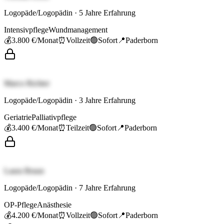
Logopäde/Logopädin
·
5
Jahre Erfahrung
Intensivpflege
Wundmanagement
💰
3.800 €
/Monat
⏰
Vollzeit
🟢
Sofort
📍
Paderborn
Marco Richter
Logopäde/Logopädin
·
3
Jahre Erfahrung
Geriatrie
Palliativpflege
💰
3.400 €
/Monat
⏰
Teilzeit
🟢
Sofort
📍
Paderborn
Laura Braun
Logopäde/Logopädin
·
7
Jahre Erfahrung
OP-Pflege
Anästhesie
💰
4.200 €
/Monat
⏰
Vollzeit
🟢
Sofort
📍
Paderborn