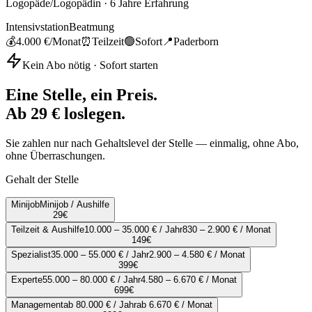
Logopäde/Logopädin
·
6
Jahre Erfahrung
Intensivstation
Beatmung
💰
4.000 €
/Monat
⏰
Teilzeit
🟢
Sofort
📍
Paderborn
Kein Abo nötig · Sofort starten
Eine Stelle, ein Preis.
Ab 29 € loslegen.
Sie zahlen nur nach Gehaltslevel der Stelle — einmalig, ohne Abo,
ohne Überraschungen.
Gehalt der Stelle
Minijob
Minijob / Aushilfe
29
€
Teilzeit & Aushilfe
10.000 – 35.000 € / Jahr
830 – 2.900 € / Monat
149
€
Spezialist
35.000 – 55.000 € / Jahr
2.900 – 4.580 € / Monat
399
€
Experte
55.000 – 80.000 € / Jahr
4.580 – 6.670 € / Monat
699
€
Management
ab 80.000 € / Jahr
ab 6.670 € / Monat