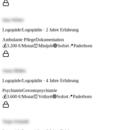
Jana Weber
Logopäde/Logopädin
·
2
Jahre Erfahrung
Ambulante Pflege
Dokumentation
💰
3.200 €
/Monat
⏰
Minijob
🟢
Sofort
📍
Paderborn
Anna Müller
Logopäde/Logopädin
·
4
Jahre Erfahrung
Psychiatrie
Gerontopsychiatrie
💰
3.600 €
/Monat
⏰
Vollzeit
🟢
Sofort
📍
Paderborn
Tanja Schmidt