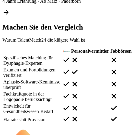
4 Jahre Erfahrung
·
Ab März
·
Paderborn
Machen Sie den
Vergleich
Warum TalentMatch24 die klügere Wahl ist
Personalvermittler
Jobbörsen
Spezifisches Matching für
Dysphagie-Experten
Examen und Fortbildungen
verifiziert
Aphasie-Software-Kenntnisse
überprüft
Fachkraftquote in der
Logopädie berücksichtigt
Entwickelt für
Gesundheitswesen-Bedarf
Flatrate statt Provision