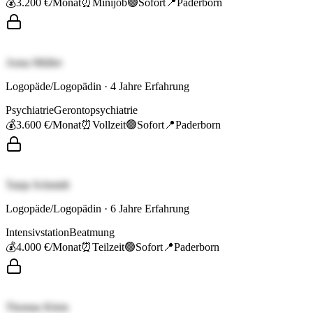
💰
3.200 €
/Monat
⏰
Minijob
🟢
Sofort
📍
Paderborn
Anna Müller
Logopäde/Logopädin
·
4
Jahre Erfahrung
Psychiatrie
Gerontopsychiatrie
💰
3.600 €
/Monat
⏰
Vollzeit
🟢
Sofort
📍
Paderborn
Tanja Schmidt
Logopäde/Logopädin
·
6
Jahre Erfahrung
Intensivstation
Beatmung
💰
4.000 €
/Monat
⏰
Teilzeit
🟢
Sofort
📍
Paderborn
Thomas Klein