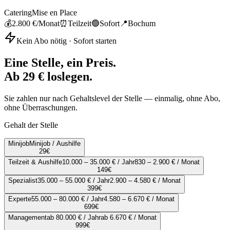
Catering
Mise en Place
💰
2.800 €
/Monat
⏰
Teilzeit
🟢
Sofort
📍
Bochum
Kein Abo nötig · Sofort starten
Eine Stelle, ein Preis.
Ab 29 € loslegen.
Sie zahlen nur nach Gehaltslevel der Stelle — einmalig, ohne Abo,
ohne Überraschungen.
Gehalt der Stelle
Minijob
Minijob / Aushilfe
29
€
Teilzeit & Aushilfe
10.000 – 35.000 € / Jahr
830 – 2.900 € / Monat
149
€
Spezialist
35.000 – 55.000 € / Jahr
2.900 – 4.580 € / Monat
399
€
Experte
55.000 – 80.000 € / Jahr
4.580 – 6.670 € / Monat
699
€
Management
ab 80.000 € / Jahr
ab 6.670 € / Monat
999
€