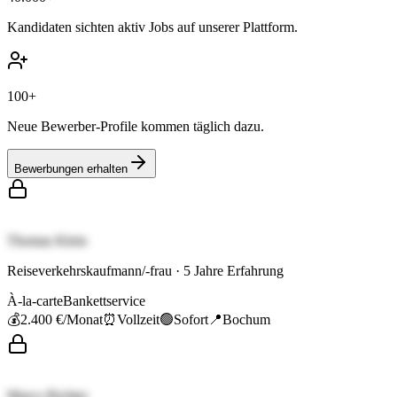
Kandidaten sichten aktiv Jobs auf unserer Plattform.
100+
Neue Bewerber-Profile kommen täglich dazu.
Bewerbungen erhalten
Thomas Klein
Reiseverkehrskaufmann/-frau
·
5
Jahre Erfahrung
À-la-carte
Bankettservice
💰
2.400 €
/Monat
⏰
Vollzeit
🟢
Sofort
📍
Bochum
Marco Richter