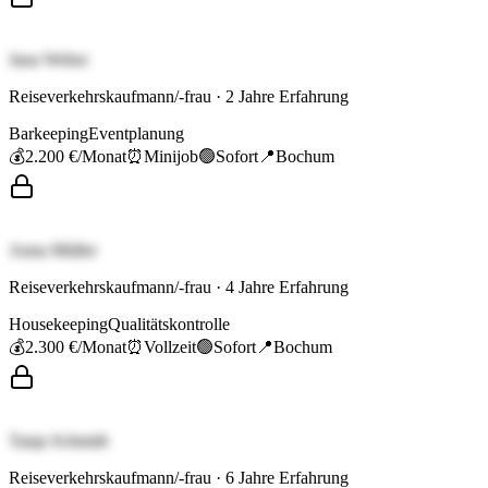
Jana Weber
Reiseverkehrskaufmann/-frau
·
2
Jahre Erfahrung
Barkeeping
Eventplanung
💰
2.200 €
/Monat
⏰
Minijob
🟢
Sofort
📍
Bochum
Anna Müller
Reiseverkehrskaufmann/-frau
·
4
Jahre Erfahrung
Housekeeping
Qualitätskontrolle
💰
2.300 €
/Monat
⏰
Vollzeit
🟢
Sofort
📍
Bochum
Tanja Schmidt
Reiseverkehrskaufmann/-frau
·
6
Jahre Erfahrung