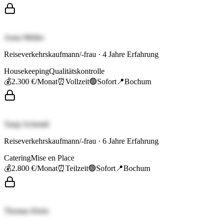
Anna Müller
Reiseverkehrskaufmann/-frau
·
4
Jahre Erfahrung
Housekeeping
Qualitätskontrolle
💰
2.300 €
/Monat
⏰
Vollzeit
🟢
Sofort
📍
Bochum
Tanja Schmidt
Reiseverkehrskaufmann/-frau
·
6
Jahre Erfahrung
Catering
Mise en Place
💰
2.800 €
/Monat
⏰
Teilzeit
🟢
Sofort
📍
Bochum
Thomas Klein