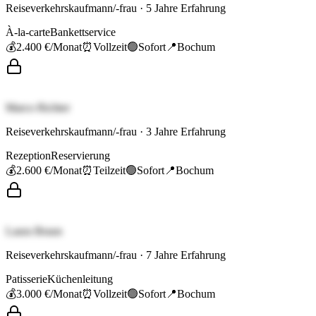
Reiseverkehrskaufmann/-frau
·
5
Jahre Erfahrung
À-la-carte
Bankettservice
💰
2.400 €
/Monat
⏰
Vollzeit
🟢
Sofort
📍
Bochum
Marco Richter
Reiseverkehrskaufmann/-frau
·
3
Jahre Erfahrung
Rezeption
Reservierung
💰
2.600 €
/Monat
⏰
Teilzeit
🟢
Sofort
📍
Bochum
Laura Braun
Reiseverkehrskaufmann/-frau
·
7
Jahre Erfahrung
Patisserie
Küchenleitung
💰
3.000 €
/Monat
⏰
Vollzeit
🟢
Sofort
📍
Bochum