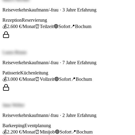
Reiseverkehrskaufmann/-frau
·
3
Jahre Erfahrung
Rezeption
Reservierung
💰
2.600 €
/Monat
⏰
Teilzeit
🟢
Sofort
📍
Bochum
Laura Braun
Reiseverkehrskaufmann/-frau
·
7
Jahre Erfahrung
Patisserie
Küchenleitung
💰
3.000 €
/Monat
⏰
Vollzeit
🟢
Sofort
📍
Bochum
Jana Weber
Reiseverkehrskaufmann/-frau
·
2
Jahre Erfahrung
Barkeeping
Eventplanung
💰
2.200 €
/Monat
⏰
Minijob
🟢
Sofort
📍
Bochum