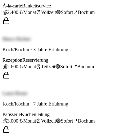
À-la-carte
Bankettservice
💰
2.400 €
/Monat
⏰
Vollzeit
🟢
Sofort
📍
Bochum
Marco Richter
Koch/Köchin
·
3
Jahre Erfahrung
Rezeption
Reservierung
💰
2.600 €
/Monat
⏰
Teilzeit
🟢
Sofort
📍
Bochum
Laura Braun
Koch/Köchin
·
7
Jahre Erfahrung
Patisserie
Küchenleitung
💰
3.000 €
/Monat
⏰
Vollzeit
🟢
Sofort
📍
Bochum