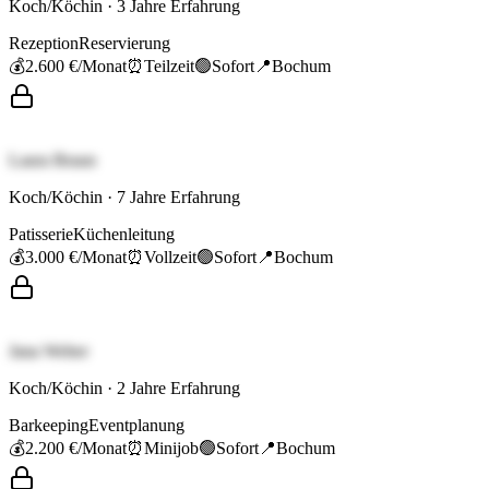
Koch/Köchin
·
3
Jahre Erfahrung
Rezeption
Reservierung
💰
2.600 €
/Monat
⏰
Teilzeit
🟢
Sofort
📍
Bochum
Laura Braun
Koch/Köchin
·
7
Jahre Erfahrung
Patisserie
Küchenleitung
💰
3.000 €
/Monat
⏰
Vollzeit
🟢
Sofort
📍
Bochum
Jana Weber
Koch/Köchin
·
2
Jahre Erfahrung
Barkeeping
Eventplanung
💰
2.200 €
/Monat
⏰
Minijob
🟢
Sofort
📍
Bochum