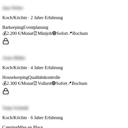
Jana Weber
Koch/Köchin
·
2
Jahre Erfahrung
Barkeeping
Eventplanung
💰
2.200 €
/Monat
⏰
Minijob
🟢
Sofort
📍
Bochum
Anna Müller
Koch/Köchin
·
4
Jahre Erfahrung
Housekeeping
Qualitätskontrolle
💰
2.300 €
/Monat
⏰
Vollzeit
🟢
Sofort
📍
Bochum
Tanja Schmidt
Koch/Köchin
·
6
Jahre Erfahrung
Catering
Mise en Place