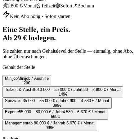
💰
2.800 €
/Monat
⏰
Teilzeit
🟢
Sofort
📍
Bochum
Kein Abo nötig · Sofort starten
Eine Stelle, ein Preis.
Ab 29 € loslegen.
Sie zahlen nur nach Gehaltslevel der Stelle — einmalig, ohne Abo,
ohne Überraschungen.
Gehalt der Stelle
Minijob
Minijob / Aushilfe
29
€
Teilzeit & Aushilfe
10.000 – 35.000 € / Jahr
830 – 2.900 € / Monat
149
€
Spezialist
35.000 – 55.000 € / Jahr
2.900 – 4.580 € / Monat
399
€
Experte
55.000 – 80.000 € / Jahr
4.580 – 6.670 € / Monat
699
€
Management
ab 80.000 € / Jahr
ab 6.670 € / Monat
999
€
Ihr Preis