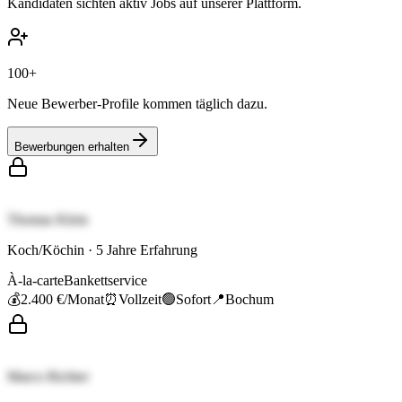
Kandidaten sichten aktiv Jobs auf unserer Plattform.
100+
Neue Bewerber-Profile kommen täglich dazu.
Bewerbungen erhalten
Thomas Klein
Koch/Köchin
·
5
Jahre Erfahrung
À-la-carte
Bankettservice
💰
2.400 €
/Monat
⏰
Vollzeit
🟢
Sofort
📍
Bochum
Marco Richter