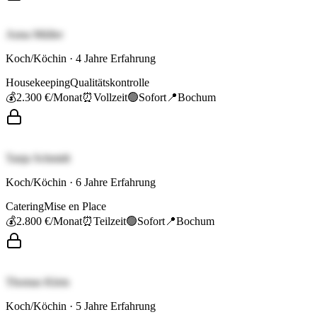
Anna Müller
Koch/Köchin
·
4
Jahre Erfahrung
Housekeeping
Qualitätskontrolle
💰
2.300 €
/Monat
⏰
Vollzeit
🟢
Sofort
📍
Bochum
Tanja Schmidt
Koch/Köchin
·
6
Jahre Erfahrung
Catering
Mise en Place
💰
2.800 €
/Monat
⏰
Teilzeit
🟢
Sofort
📍
Bochum
Thomas Klein
Koch/Köchin
·
5
Jahre Erfahrung