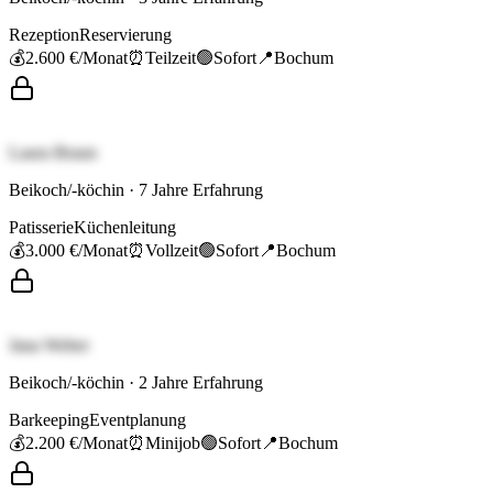
Rezeption
Reservierung
💰
2.600 €
/Monat
⏰
Teilzeit
🟢
Sofort
📍
Bochum
Laura Braun
Beikoch/-köchin
·
7
Jahre Erfahrung
Patisserie
Küchenleitung
💰
3.000 €
/Monat
⏰
Vollzeit
🟢
Sofort
📍
Bochum
Jana Weber
Beikoch/-köchin
·
2
Jahre Erfahrung
Barkeeping
Eventplanung
💰
2.200 €
/Monat
⏰
Minijob
🟢
Sofort
📍
Bochum