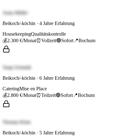
Anna Müller
Beikoch/-köchin
·
4
Jahre Erfahrung
Housekeeping
Qualitätskontrolle
💰
2.300 €
/Monat
⏰
Vollzeit
🟢
Sofort
📍
Bochum
Tanja Schmidt
Beikoch/-köchin
·
6
Jahre Erfahrung
Catering
Mise en Place
💰
2.800 €
/Monat
⏰
Teilzeit
🟢
Sofort
📍
Bochum
Thomas Klein
Beikoch/-köchin
·
5
Jahre Erfahrung