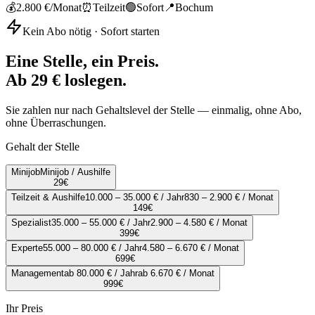
💰
2.800 €
/Monat
⏰
Teilzeit
🟢
Sofort
📍
Bochum
Kein Abo nötig · Sofort starten
Eine Stelle, ein Preis.
Ab 29 € loslegen.
Sie zahlen nur nach Gehaltslevel der Stelle — einmalig, ohne Abo,
ohne Überraschungen.
Gehalt der Stelle
Minijob
Minijob / Aushilfe
29
€
Teilzeit & Aushilfe
10.000 – 35.000 € / Jahr
830 – 2.900 € / Monat
149
€
Spezialist
35.000 – 55.000 € / Jahr
2.900 – 4.580 € / Monat
399
€
Experte
55.000 – 80.000 € / Jahr
4.580 – 6.670 € / Monat
699
€
Management
ab 80.000 € / Jahr
ab 6.670 € / Monat
999
€
Ihr Preis