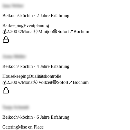
Jana Weber
Beikoch/-köchin
·
2
Jahre Erfahrung
Barkeeping
Eventplanung
💰
2.200 €
/Monat
⏰
Minijob
🟢
Sofort
📍
Bochum
Anna Müller
Beikoch/-köchin
·
4
Jahre Erfahrung
Housekeeping
Qualitätskontrolle
💰
2.300 €
/Monat
⏰
Vollzeit
🟢
Sofort
📍
Bochum
Tanja Schmidt
Beikoch/-köchin
·
6
Jahre Erfahrung
Catering
Mise en Place