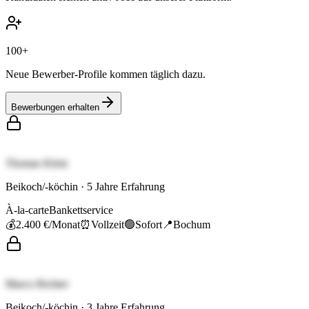
100+
Neue Bewerber-Profile kommen täglich dazu.
Bewerbungen erhalten
Thomas Klein
Beikoch/-köchin
·
5
Jahre Erfahrung
À-la-carte
Bankettservice
💰
2.400 €
/Monat
⏰
Vollzeit
🟢
Sofort
📍
Bochum
Marco Richter
Beikoch/-köchin
·
3
Jahre Erfahrung