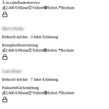
À-la-carte
Bankettservice
💰
2.400 €
/Monat
⏰
Vollzeit
🟢
Sofort
📍
Bochum
Marco Richter
Beikoch/-köchin
·
3
Jahre Erfahrung
Rezeption
Reservierung
💰
2.600 €
/Monat
⏰
Teilzeit
🟢
Sofort
📍
Bochum
Laura Braun
Beikoch/-köchin
·
7
Jahre Erfahrung
Patisserie
Küchenleitung
💰
3.000 €
/Monat
⏰
Vollzeit
🟢
Sofort
📍
Bochum