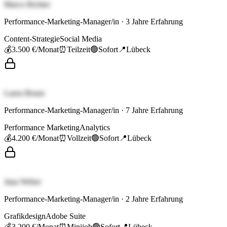
Marco Richter
Performance-Marketing-Manager/in
·
3
Jahre Erfahrung
Content-Strategie
Social Media
💰
3.500 €
/Monat
⏰
Teilzeit
🟢
Sofort
📍
Lübeck
Laura Braun
Performance-Marketing-Manager/in
·
7
Jahre Erfahrung
Performance Marketing
Analytics
💰
4.200 €
/Monat
⏰
Vollzeit
🟢
Sofort
📍
Lübeck
Jana Weber
Performance-Marketing-Manager/in
·
2
Jahre Erfahrung
Grafikdesign
Adobe Suite
💰
3.200 €
/Monat
⏰
Minijob
🟢
Sofort
📍
Lübeck