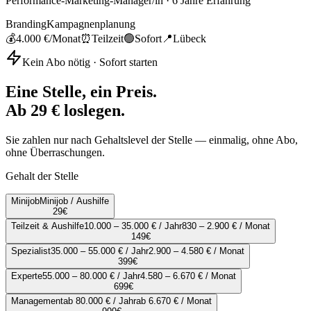
Performance-Marketing-Manager/in
·
6
Jahre Erfahrung
Branding
Kampagnenplanung
💰
4.000 €
/Monat
⏰
Teilzeit
🟢
Sofort
📍
Lübeck
Kein Abo nötig · Sofort starten
Eine Stelle, ein Preis.
Ab 29 € loslegen.
Sie zahlen nur nach Gehaltslevel der Stelle — einmalig, ohne Abo,
ohne Überraschungen.
Gehalt der Stelle
Minijob
Minijob / Aushilfe
29
€
Teilzeit & Aushilfe
10.000 – 35.000 € / Jahr
830 – 2.900 € / Monat
149
€
Spezialist
35.000 – 55.000 € / Jahr
2.900 – 4.580 € / Monat
399
€
Experte
55.000 – 80.000 € / Jahr
4.580 – 6.670 € / Monat
699
€
Management
ab 80.000 € / Jahr
ab 6.670 € / Monat