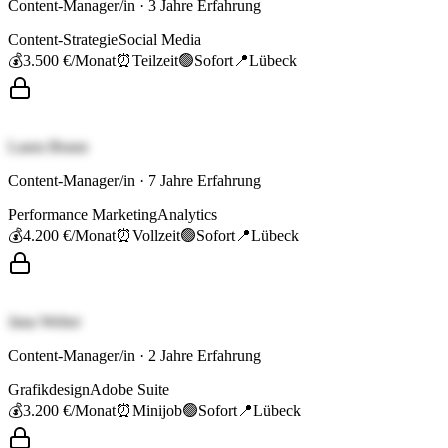
Content-Manager/in
·
3
Jahre Erfahrung
Content-Strategie
Social Media
💰
3.500 €
/Monat
⏰
Teilzeit
🟢
Sofort
📍
Lübeck
Laura Braun
Content-Manager/in
·
7
Jahre Erfahrung
Performance Marketing
Analytics
💰
4.200 €
/Monat
⏰
Vollzeit
🟢
Sofort
📍
Lübeck
Jana Weber
Content-Manager/in
·
2
Jahre Erfahrung
Grafikdesign
Adobe Suite
💰
3.200 €
/Monat
⏰
Minijob
🟢
Sofort
📍
Lübeck