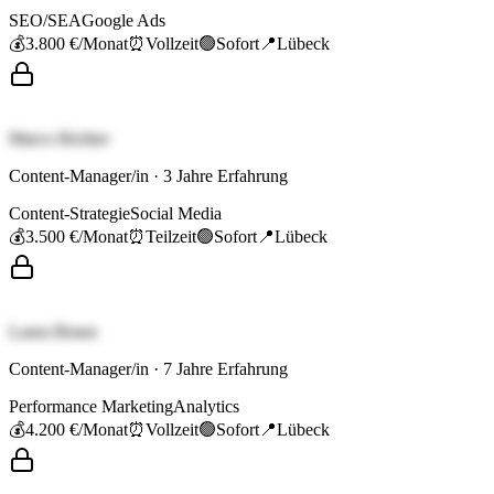
SEO/SEA
Google Ads
💰
3.800 €
/Monat
⏰
Vollzeit
🟢
Sofort
📍
Lübeck
Marco Richter
Content-Manager/in
·
3
Jahre Erfahrung
Content-Strategie
Social Media
💰
3.500 €
/Monat
⏰
Teilzeit
🟢
Sofort
📍
Lübeck
Laura Braun
Content-Manager/in
·
7
Jahre Erfahrung
Performance Marketing
Analytics
💰
4.200 €
/Monat
⏰
Vollzeit
🟢
Sofort
📍
Lübeck