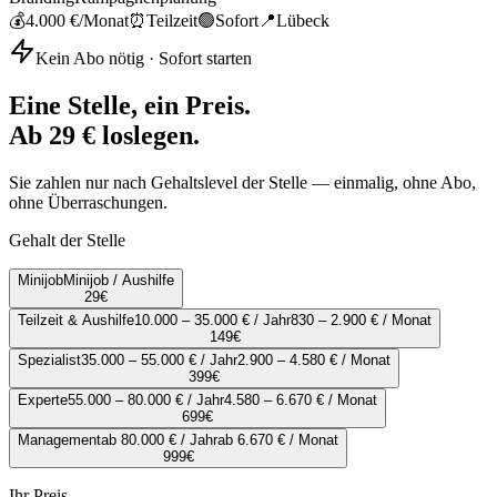
💰
4.000 €
/Monat
⏰
Teilzeit
🟢
Sofort
📍
Lübeck
Kein Abo nötig · Sofort starten
Eine Stelle, ein Preis.
Ab 29 € loslegen.
Sie zahlen nur nach Gehaltslevel der Stelle — einmalig, ohne Abo,
ohne Überraschungen.
Gehalt der Stelle
Minijob
Minijob / Aushilfe
29
€
Teilzeit & Aushilfe
10.000 – 35.000 € / Jahr
830 – 2.900 € / Monat
149
€
Spezialist
35.000 – 55.000 € / Jahr
2.900 – 4.580 € / Monat
399
€
Experte
55.000 – 80.000 € / Jahr
4.580 – 6.670 € / Monat
699
€
Management
ab 80.000 € / Jahr
ab 6.670 € / Monat
999
€
Ihr Preis