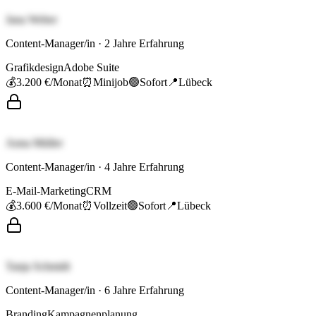
Jana Weber
Content-Manager/in
·
2
Jahre Erfahrung
Grafikdesign
Adobe Suite
💰
3.200 €
/Monat
⏰
Minijob
🟢
Sofort
📍
Lübeck
Anna Müller
Content-Manager/in
·
4
Jahre Erfahrung
E-Mail-Marketing
CRM
💰
3.600 €
/Monat
⏰
Vollzeit
🟢
Sofort
📍
Lübeck
Tanja Schmidt
Content-Manager/in
·
6
Jahre Erfahrung
Branding
Kampagnenplanung