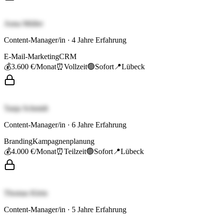
Anna Müller
Content-Manager/in
·
4
Jahre Erfahrung
E-Mail-Marketing
CRM
💰
3.600 €
/Monat
⏰
Vollzeit
🟢
Sofort
📍
Lübeck
Tanja Schmidt
Content-Manager/in
·
6
Jahre Erfahrung
Branding
Kampagnenplanung
💰
4.000 €
/Monat
⏰
Teilzeit
🟢
Sofort
📍
Lübeck
Thomas Klein
Content-Manager/in
·
5
Jahre Erfahrung