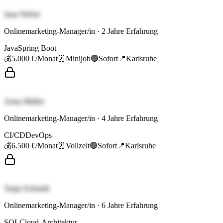
Jana Weber
Onlinemarketing-Manager/in
·
2
Jahre Erfahrung
Java
Spring Boot
💰
5.000 €
/Monat
⏰
Minijob
🟢
Sofort
📍
Karlsruhe
Anna Müller
Onlinemarketing-Manager/in
·
4
Jahre Erfahrung
CI/CD
DevOps
💰
6.500 €
/Monat
⏰
Vollzeit
🟢
Sofort
📍
Karlsruhe
Tanja Schmidt
Onlinemarketing-Manager/in
·
6
Jahre Erfahrung
SQL
Cloud-Architektur