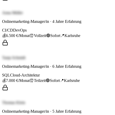
Anna Müller
Onlinemarketing-Manager/in
·
4
Jahre Erfahrung
CI/CD
DevOps
💰
6.500 €
/Monat
⏰
Vollzeit
🟢
Sofort
📍
Karlsruhe
Tanja Schmidt
Onlinemarketing-Manager/in
·
6
Jahre Erfahrung
SQL
Cloud-Architektur
💰
7.000 €
/Monat
⏰
Teilzeit
🟢
Sofort
📍
Karlsruhe
Thomas Klein
Onlinemarketing-Manager/in
·
5
Jahre Erfahrung