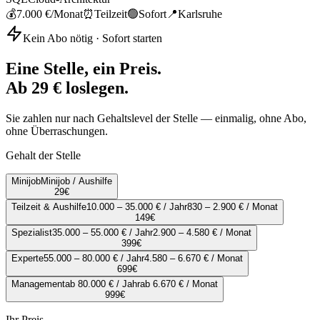
💰
7.000 €
/Monat
⏰
Teilzeit
🟢
Sofort
📍
Karlsruhe
Kein Abo nötig · Sofort starten
Eine Stelle, ein Preis.
Ab 29 € loslegen.
Sie zahlen nur nach Gehaltslevel der Stelle — einmalig, ohne Abo,
ohne Überraschungen.
Gehalt der Stelle
Minijob
Minijob / Aushilfe
29
€
Teilzeit & Aushilfe
10.000 – 35.000 € / Jahr
830 – 2.900 € / Monat
149
€
Spezialist
35.000 – 55.000 € / Jahr
2.900 – 4.580 € / Monat
399
€
Experte
55.000 – 80.000 € / Jahr
4.580 – 6.670 € / Monat
699
€
Management
ab 80.000 € / Jahr
ab 6.670 € / Monat
999
€
Ihr Preis