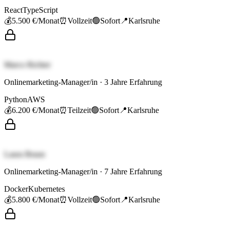
React
TypeScript
💰
5.500 €
/Monat
⏰
Vollzeit
🟢
Sofort
📍
Karlsruhe
Marco Richter
Onlinemarketing-Manager/in
·
3
Jahre Erfahrung
Python
AWS
💰
6.200 €
/Monat
⏰
Teilzeit
🟢
Sofort
📍
Karlsruhe
Laura Braun
Onlinemarketing-Manager/in
·
7
Jahre Erfahrung
Docker
Kubernetes
💰
5.800 €
/Monat
⏰
Vollzeit
🟢
Sofort
📍
Karlsruhe