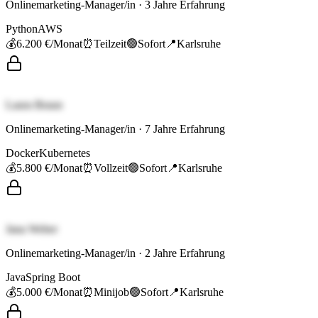
Onlinemarketing-Manager/in
·
3
Jahre Erfahrung
Python
AWS
💰
6.200 €
/Monat
⏰
Teilzeit
🟢
Sofort
📍
Karlsruhe
Laura Braun
Onlinemarketing-Manager/in
·
7
Jahre Erfahrung
Docker
Kubernetes
💰
5.800 €
/Monat
⏰
Vollzeit
🟢
Sofort
📍
Karlsruhe
Jana Weber
Onlinemarketing-Manager/in
·
2
Jahre Erfahrung
Java
Spring Boot
💰
5.000 €
/Monat
⏰
Minijob
🟢
Sofort
📍
Karlsruhe