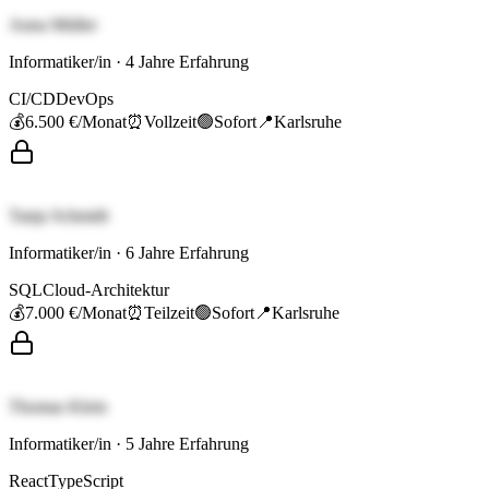
Anna Müller
Informatiker/in
·
4
Jahre Erfahrung
CI/CD
DevOps
💰
6.500 €
/Monat
⏰
Vollzeit
🟢
Sofort
📍
Karlsruhe
Tanja Schmidt
Informatiker/in
·
6
Jahre Erfahrung
SQL
Cloud-Architektur
💰
7.000 €
/Monat
⏰
Teilzeit
🟢
Sofort
📍
Karlsruhe
Thomas Klein
Informatiker/in
·
5
Jahre Erfahrung
React
TypeScript