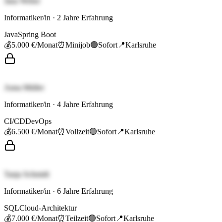
Jana Weber
Informatiker/in
·
2
Jahre Erfahrung
Java
Spring Boot
💰
5.000 €
/Monat
⏰
Minijob
🟢
Sofort
📍
Karlsruhe
Anna Müller
Informatiker/in
·
4
Jahre Erfahrung
CI/CD
DevOps
💰
6.500 €
/Monat
⏰
Vollzeit
🟢
Sofort
📍
Karlsruhe
Tanja Schmidt
Informatiker/in
·
6
Jahre Erfahrung
SQL
Cloud-Architektur
💰
7.000 €
/Monat
⏰
Teilzeit
🟢
Sofort
📍
Karlsruhe