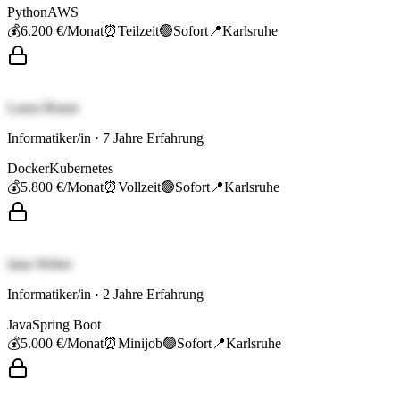
Python
AWS
💰
6.200 €
/Monat
⏰
Teilzeit
🟢
Sofort
📍
Karlsruhe
Laura Braun
Informatiker/in
·
7
Jahre Erfahrung
Docker
Kubernetes
💰
5.800 €
/Monat
⏰
Vollzeit
🟢
Sofort
📍
Karlsruhe
Jana Weber
Informatiker/in
·
2
Jahre Erfahrung
Java
Spring Boot
💰
5.000 €
/Monat
⏰
Minijob
🟢
Sofort
📍
Karlsruhe