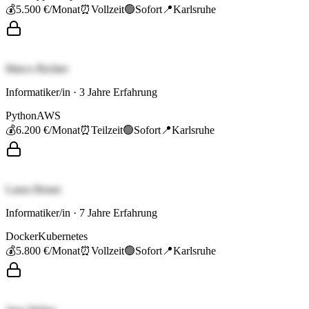
💰
5.500 €
/Monat
⏰
Vollzeit
🟢
Sofort
📍
Karlsruhe
Marco Richter
Informatiker/in
·
3
Jahre Erfahrung
Python
AWS
💰
6.200 €
/Monat
⏰
Teilzeit
🟢
Sofort
📍
Karlsruhe
Laura Braun
Informatiker/in
·
7
Jahre Erfahrung
Docker
Kubernetes
💰
5.800 €
/Monat
⏰
Vollzeit
🟢
Sofort
📍
Karlsruhe