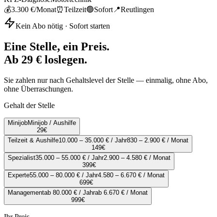
💰
3.300 €
/Monat
⏰
Teilzeit
🟢
Sofort
📍
Reutlingen
Kein Abo nötig · Sofort starten
Eine Stelle, ein Preis.
Ab 29 € loslegen.
Sie zahlen nur nach Gehaltslevel der Stelle — einmalig, ohne Abo,
ohne Überraschungen.
Gehalt der Stelle
Minijob
Minijob / Aushilfe
29
€
Teilzeit & Aushilfe
10.000 – 35.000 € / Jahr
830 – 2.900 € / Monat
149
€
Spezialist
35.000 – 55.000 € / Jahr
2.900 – 4.580 € / Monat
399
€
Experte
55.000 – 80.000 € / Jahr
4.580 – 6.670 € / Monat
699
€
Management
ab 80.000 € / Jahr
ab 6.670 € / Monat
999
€
Ihr Preis