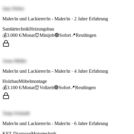
Jana Weber
Maler/in und Lackierer/in - Maler/in
·
2
Jahre Erfahrung
Sanitärtechnik
Heizungsbau
💰
3.000 €
/Monat
⏰
Minijob
🟢
Sofort
📍
Reutlingen
Anna Müller
Maler/in und Lackierer/in - Maler/in
·
4
Jahre Erfahrung
Holzbau
Möbelmontage
💰
3.100 €
/Monat
⏰
Vollzeit
🟢
Sofort
📍
Reutlingen
Tanja Schmidt
Maler/in und Lackierer/in - Maler/in
·
6
Jahre Erfahrung
KFZ-Diagnose
Motortechnik