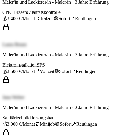
Maler/in und Lackierer/in - Maler/in
·
3
Jahre Erfahrung
CNC-Fräsen
Qualitätskontrolle
💰
3.400 €
/Monat
⏰
Teilzeit
🟢
Sofort
📍
Reutlingen
Laura Braun
Maler/in und Lackierer/in - Maler/in
·
7
Jahre Erfahrung
Elektroinstallation
SPS
💰
3.600 €
/Monat
⏰
Vollzeit
🟢
Sofort
📍
Reutlingen
Jana Weber
Maler/in und Lackierer/in - Maler/in
·
2
Jahre Erfahrung
Sanitärtechnik
Heizungsbau
💰
3.000 €
/Monat
⏰
Minijob
🟢
Sofort
📍
Reutlingen