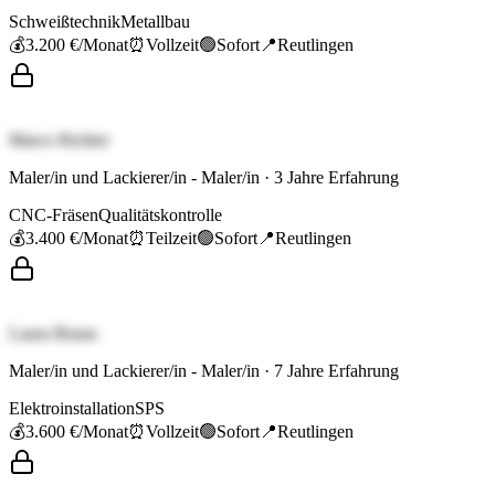
Schweißtechnik
Metallbau
💰
3.200 €
/Monat
⏰
Vollzeit
🟢
Sofort
📍
Reutlingen
Marco Richter
Maler/in und Lackierer/in - Maler/in
·
3
Jahre Erfahrung
CNC-Fräsen
Qualitätskontrolle
💰
3.400 €
/Monat
⏰
Teilzeit
🟢
Sofort
📍
Reutlingen
Laura Braun
Maler/in und Lackierer/in - Maler/in
·
7
Jahre Erfahrung
Elektroinstallation
SPS
💰
3.600 €
/Monat
⏰
Vollzeit
🟢
Sofort
📍
Reutlingen