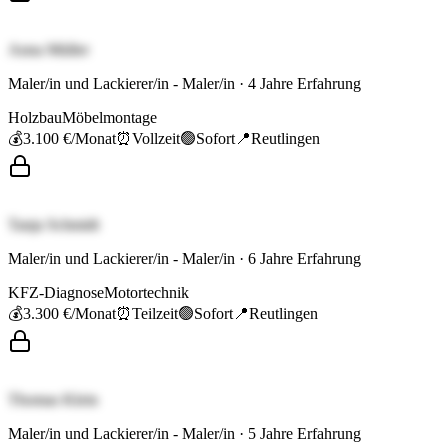
Anna Müller
Maler/in und Lackierer/in - Maler/in
·
4
Jahre Erfahrung
Holzbau
Möbelmontage
💰
3.100 €
/Monat
⏰
Vollzeit
🟢
Sofort
📍
Reutlingen
Tanja Schmidt
Maler/in und Lackierer/in - Maler/in
·
6
Jahre Erfahrung
KFZ-Diagnose
Motortechnik
💰
3.300 €
/Monat
⏰
Teilzeit
🟢
Sofort
📍
Reutlingen
Thomas Klein
Maler/in und Lackierer/in - Maler/in
·
5
Jahre Erfahrung