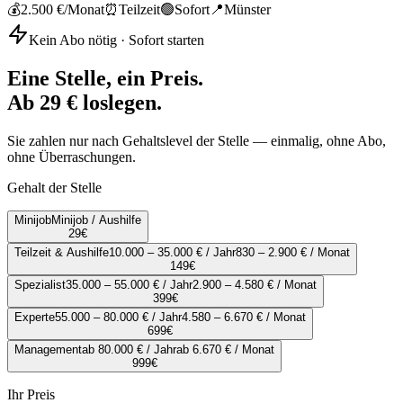
💰
2.500 €
/Monat
⏰
Teilzeit
🟢
Sofort
📍
Münster
Kein Abo nötig · Sofort starten
Eine Stelle, ein Preis.
Ab 29 € loslegen.
Sie zahlen nur nach Gehaltslevel der Stelle — einmalig, ohne Abo,
ohne Überraschungen.
Gehalt der Stelle
Minijob
Minijob / Aushilfe
29
€
Teilzeit & Aushilfe
10.000 – 35.000 € / Jahr
830 – 2.900 € / Monat
149
€
Spezialist
35.000 – 55.000 € / Jahr
2.900 – 4.580 € / Monat
399
€
Experte
55.000 – 80.000 € / Jahr
4.580 – 6.670 € / Monat
699
€
Management
ab 80.000 € / Jahr
ab 6.670 € / Monat
999
€
Ihr Preis