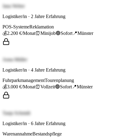
Jana Weber
Logistiker/in
·
2
Jahre Erfahrung
POS-Systeme
Reklamation
💰
2.200 €
/Monat
⏰
Minijob
🟢
Sofort
📍
Münster
Anna Müller
Logistiker/in
·
4
Jahre Erfahrung
Fuhrparkmanagement
Tourenplanung
💰
3.000 €
/Monat
⏰
Vollzeit
🟢
Sofort
📍
Münster
Tanja Schmidt
Logistiker/in
·
6
Jahre Erfahrung
Warenannahme
Bestandspflege