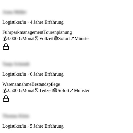
Anna Müller
Logistiker/in
·
4
Jahre Erfahrung
Fuhrparkmanagement
Tourenplanung
💰
3.000 €
/Monat
⏰
Vollzeit
🟢
Sofort
📍
Münster
Tanja Schmidt
Logistiker/in
·
6
Jahre Erfahrung
Warenannahme
Bestandspflege
💰
2.500 €
/Monat
⏰
Teilzeit
🟢
Sofort
📍
Münster
Thomas Klein
Logistiker/in
·
5
Jahre Erfahrung