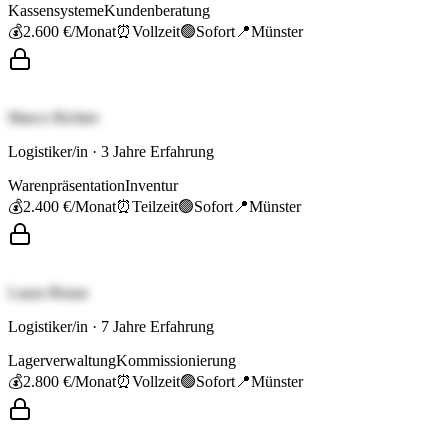
Kassensysteme
Kundenberatung
💰
2.600 €
/Monat
⏰
Vollzeit
🟢
Sofort
📍
Münster
Marco Richter
Logistiker/in
·
3
Jahre Erfahrung
Warenpräsentation
Inventur
💰
2.400 €
/Monat
⏰
Teilzeit
🟢
Sofort
📍
Münster
Laura Braun
Logistiker/in
·
7
Jahre Erfahrung
Lagerverwaltung
Kommissionierung
💰
2.800 €
/Monat
⏰
Vollzeit
🟢
Sofort
📍
Münster