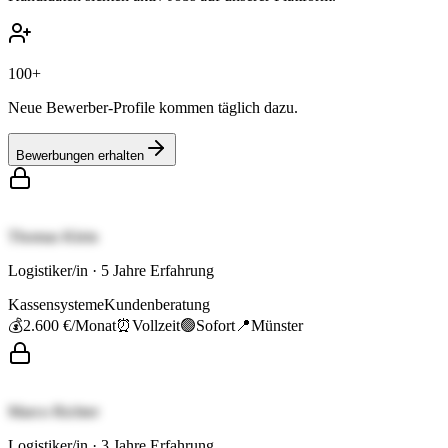
100+
Neue Bewerber-Profile kommen täglich dazu.
Bewerbungen erhalten
Thomas Klein
Logistiker/in
·
5
Jahre Erfahrung
Kassensysteme
Kundenberatung
💰
2.600 €
/Monat
⏰
Vollzeit
🟢
Sofort
📍
Münster
Marco Richter
Logistiker/in
·
3
Jahre Erfahrung