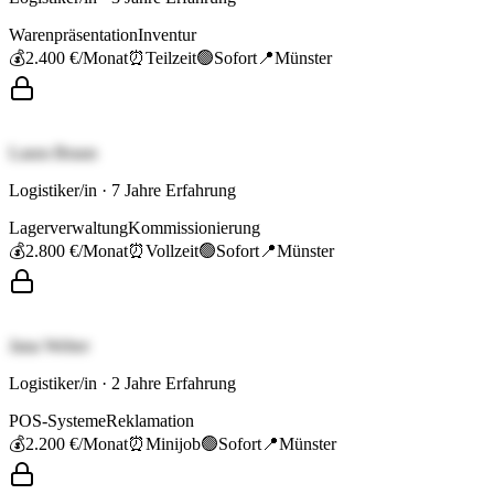
Warenpräsentation
Inventur
💰
2.400 €
/Monat
⏰
Teilzeit
🟢
Sofort
📍
Münster
Laura Braun
Logistiker/in
·
7
Jahre Erfahrung
Lagerverwaltung
Kommissionierung
💰
2.800 €
/Monat
⏰
Vollzeit
🟢
Sofort
📍
Münster
Jana Weber
Logistiker/in
·
2
Jahre Erfahrung
POS-Systeme
Reklamation
💰
2.200 €
/Monat
⏰
Minijob
🟢
Sofort
📍
Münster