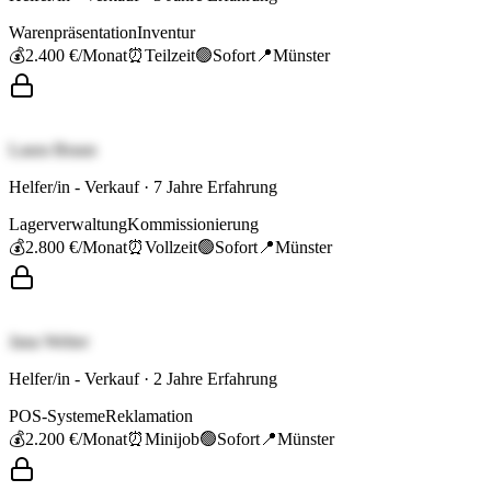
Warenpräsentation
Inventur
💰
2.400 €
/Monat
⏰
Teilzeit
🟢
Sofort
📍
Münster
Laura Braun
Helfer/in - Verkauf
·
7
Jahre Erfahrung
Lagerverwaltung
Kommissionierung
💰
2.800 €
/Monat
⏰
Vollzeit
🟢
Sofort
📍
Münster
Jana Weber
Helfer/in - Verkauf
·
2
Jahre Erfahrung
POS-Systeme
Reklamation
💰
2.200 €
/Monat
⏰
Minijob
🟢
Sofort
📍
Münster