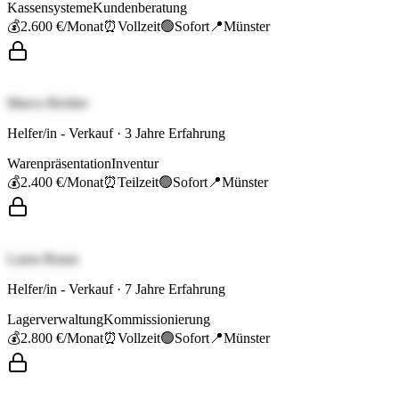
Kassensysteme
Kundenberatung
💰
2.600 €
/Monat
⏰
Vollzeit
🟢
Sofort
📍
Münster
Marco Richter
Helfer/in - Verkauf
·
3
Jahre Erfahrung
Warenpräsentation
Inventur
💰
2.400 €
/Monat
⏰
Teilzeit
🟢
Sofort
📍
Münster
Laura Braun
Helfer/in - Verkauf
·
7
Jahre Erfahrung
Lagerverwaltung
Kommissionierung
💰
2.800 €
/Monat
⏰
Vollzeit
🟢
Sofort
📍
Münster