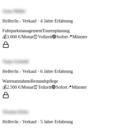
Anna Müller
Helfer/in - Verkauf
·
4
Jahre Erfahrung
Fuhrparkmanagement
Tourenplanung
💰
3.000 €
/Monat
⏰
Vollzeit
🟢
Sofort
📍
Münster
Tanja Schmidt
Helfer/in - Verkauf
·
6
Jahre Erfahrung
Warenannahme
Bestandspflege
💰
2.500 €
/Monat
⏰
Teilzeit
🟢
Sofort
📍
Münster
Thomas Klein
Helfer/in - Verkauf
·
5
Jahre Erfahrung