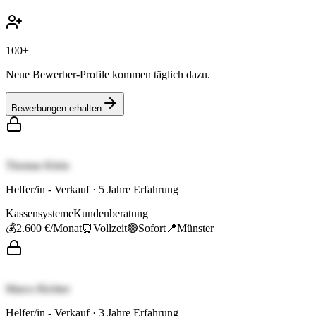
100+
Neue Bewerber-Profile kommen täglich dazu.
Bewerbungen erhalten
Thomas Klein
Helfer/in - Verkauf
·
5
Jahre Erfahrung
Kassensysteme
Kundenberatung
💰
2.600 €
/Monat
⏰
Vollzeit
🟢
Sofort
📍
Münster
Marco Richter
Helfer/in - Verkauf
·
3
Jahre Erfahrung