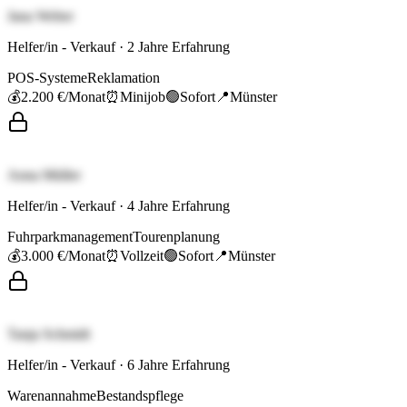
Jana Weber
Helfer/in - Verkauf
·
2
Jahre Erfahrung
POS-Systeme
Reklamation
💰
2.200 €
/Monat
⏰
Minijob
🟢
Sofort
📍
Münster
Anna Müller
Helfer/in - Verkauf
·
4
Jahre Erfahrung
Fuhrparkmanagement
Tourenplanung
💰
3.000 €
/Monat
⏰
Vollzeit
🟢
Sofort
📍
Münster
Tanja Schmidt
Helfer/in - Verkauf
·
6
Jahre Erfahrung
Warenannahme
Bestandspflege