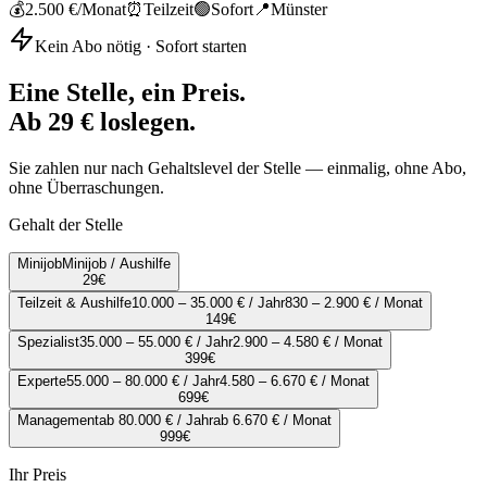
💰
2.500 €
/Monat
⏰
Teilzeit
🟢
Sofort
📍
Münster
Kein Abo nötig · Sofort starten
Eine Stelle, ein Preis.
Ab 29 € loslegen.
Sie zahlen nur nach Gehaltslevel der Stelle — einmalig, ohne Abo,
ohne Überraschungen.
Gehalt der Stelle
Minijob
Minijob / Aushilfe
29
€
Teilzeit & Aushilfe
10.000 – 35.000 € / Jahr
830 – 2.900 € / Monat
149
€
Spezialist
35.000 – 55.000 € / Jahr
2.900 – 4.580 € / Monat
399
€
Experte
55.000 – 80.000 € / Jahr
4.580 – 6.670 € / Monat
699
€
Management
ab 80.000 € / Jahr
ab 6.670 € / Monat
999
€
Ihr Preis