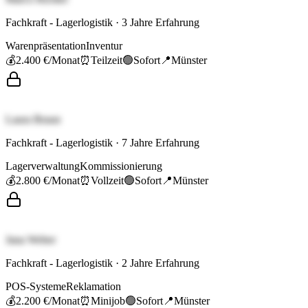
Fachkraft - Lagerlogistik
·
3
Jahre Erfahrung
Warenpräsentation
Inventur
💰
2.400 €
/Monat
⏰
Teilzeit
🟢
Sofort
📍
Münster
Laura Braun
Fachkraft - Lagerlogistik
·
7
Jahre Erfahrung
Lagerverwaltung
Kommissionierung
💰
2.800 €
/Monat
⏰
Vollzeit
🟢
Sofort
📍
Münster
Jana Weber
Fachkraft - Lagerlogistik
·
2
Jahre Erfahrung
POS-Systeme
Reklamation
💰
2.200 €
/Monat
⏰
Minijob
🟢
Sofort
📍
Münster