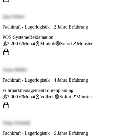
Jana Weber
Fachkraft - Lagerlogistik
·
2
Jahre Erfahrung
POS-Systeme
Reklamation
💰
2.200 €
/Monat
⏰
Minijob
🟢
Sofort
📍
Münster
Anna Müller
Fachkraft - Lagerlogistik
·
4
Jahre Erfahrung
Fuhrparkmanagement
Tourenplanung
💰
3.000 €
/Monat
⏰
Vollzeit
🟢
Sofort
📍
Münster
Tanja Schmidt
Fachkraft - Lagerlogistik
·
6
Jahre Erfahrung