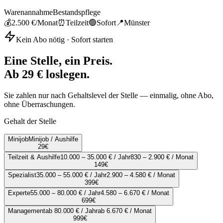
Warenannahme
Bestandspflege
💰
2.500 €
/Monat
⏰
Teilzeit
🟢
Sofort
📍
Münster
Kein Abo nötig · Sofort starten
Eine Stelle, ein Preis.
Ab 29 € loslegen.
Sie zahlen nur nach Gehaltslevel der Stelle — einmalig, ohne Abo,
ohne Überraschungen.
Gehalt der Stelle
Minijob
Minijob / Aushilfe
29
€
Teilzeit & Aushilfe
10.000 – 35.000 € / Jahr
830 – 2.900 € / Monat
149
€
Spezialist
35.000 – 55.000 € / Jahr
2.900 – 4.580 € / Monat
399
€
Experte
55.000 – 80.000 € / Jahr
4.580 – 6.670 € / Monat
699
€
Management
ab 80.000 € / Jahr
ab 6.670 € / Monat
999
€