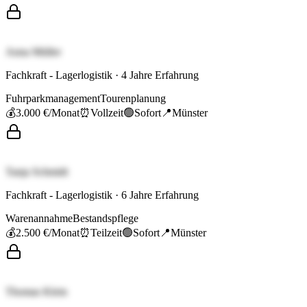
Anna Müller
Fachkraft - Lagerlogistik
·
4
Jahre Erfahrung
Fuhrparkmanagement
Tourenplanung
💰
3.000 €
/Monat
⏰
Vollzeit
🟢
Sofort
📍
Münster
Tanja Schmidt
Fachkraft - Lagerlogistik
·
6
Jahre Erfahrung
Warenannahme
Bestandspflege
💰
2.500 €
/Monat
⏰
Teilzeit
🟢
Sofort
📍
Münster
Thomas Klein