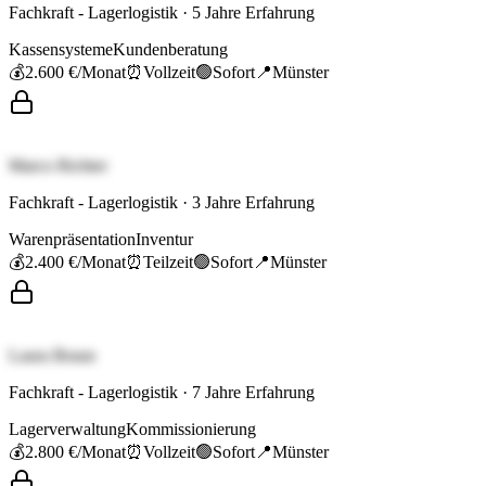
Fachkraft - Lagerlogistik
·
5
Jahre Erfahrung
Kassensysteme
Kundenberatung
💰
2.600 €
/Monat
⏰
Vollzeit
🟢
Sofort
📍
Münster
Marco Richter
Fachkraft - Lagerlogistik
·
3
Jahre Erfahrung
Warenpräsentation
Inventur
💰
2.400 €
/Monat
⏰
Teilzeit
🟢
Sofort
📍
Münster
Laura Braun
Fachkraft - Lagerlogistik
·
7
Jahre Erfahrung
Lagerverwaltung
Kommissionierung
💰
2.800 €
/Monat
⏰
Vollzeit
🟢
Sofort
📍
Münster