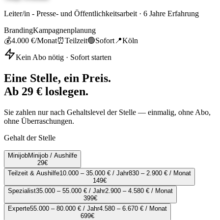
Leiter/in - Presse- und Öffentlichkeitsarbeit
·
6
Jahre Erfahrung
Branding
Kampagnenplanung
💰
4.000 €
/Monat
⏰
Teilzeit
🟢
Sofort
📍
Köln
Kein Abo nötig · Sofort starten
Eine Stelle, ein Preis.
Ab 29 € loslegen.
Sie zahlen nur nach Gehaltslevel der Stelle — einmalig, ohne Abo,
ohne Überraschungen.
Gehalt der Stelle
Minijob
Minijob / Aushilfe
29
€
Teilzeit & Aushilfe
10.000 – 35.000 € / Jahr
830 – 2.900 € / Monat
149
€
Spezialist
35.000 – 55.000 € / Jahr
2.900 – 4.580 € / Monat
399
€
Experte
55.000 – 80.000 € / Jahr
4.580 – 6.670 € / Monat
699
€