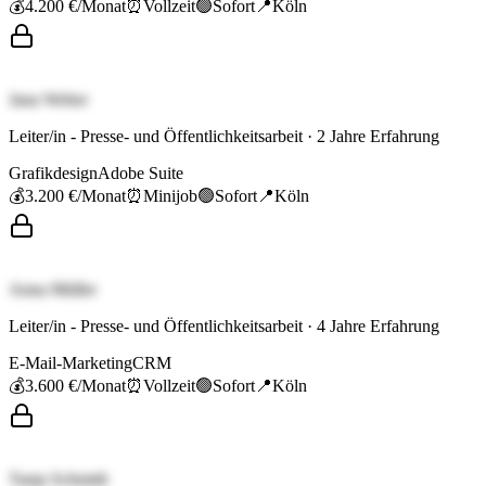
💰
4.200 €
/Monat
⏰
Vollzeit
🟢
Sofort
📍
Köln
Jana Weber
Leiter/in - Presse- und Öffentlichkeitsarbeit
·
2
Jahre Erfahrung
Grafikdesign
Adobe Suite
💰
3.200 €
/Monat
⏰
Minijob
🟢
Sofort
📍
Köln
Anna Müller
Leiter/in - Presse- und Öffentlichkeitsarbeit
·
4
Jahre Erfahrung
E-Mail-Marketing
CRM
💰
3.600 €
/Monat
⏰
Vollzeit
🟢
Sofort
📍
Köln
Tanja Schmidt