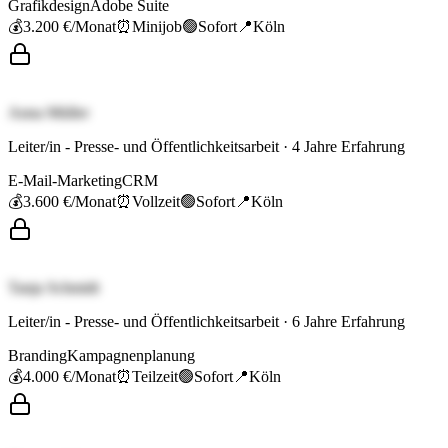
Grafikdesign
Adobe Suite
💰
3.200 €
/Monat
⏰
Minijob
🟢
Sofort
📍
Köln
Anna Müller
Leiter/in - Presse- und Öffentlichkeitsarbeit
·
4
Jahre Erfahrung
E-Mail-Marketing
CRM
💰
3.600 €
/Monat
⏰
Vollzeit
🟢
Sofort
📍
Köln
Tanja Schmidt
Leiter/in - Presse- und Öffentlichkeitsarbeit
·
6
Jahre Erfahrung
Branding
Kampagnenplanung
💰
4.000 €
/Monat
⏰
Teilzeit
🟢
Sofort
📍
Köln