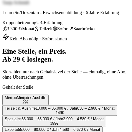
Tanja Schmidt
Lehrer/in/Dozent/in - Erwachsenenbildung
·
6
Jahre Erfahrung
Krippenbetreuung
U3-Erfahrung
💰
3.300 €
/Monat
⏰
Teilzeit
🟢
Sofort
📍
Saarbrücken
Kein Abo nötig · Sofort starten
Eine Stelle, ein Preis.
Ab 29 € loslegen.
Sie zahlen nur nach Gehaltslevel der Stelle — einmalig, ohne Abo,
ohne Überraschungen.
Gehalt der Stelle
Minijob
Minijob / Aushilfe
29
€
Teilzeit & Aushilfe
10.000 – 35.000 € / Jahr
830 – 2.900 € / Monat
149
€
Spezialist
35.000 – 55.000 € / Jahr
2.900 – 4.580 € / Monat
399
€
Experte
55.000 – 80.000 € / Jahr
4.580 – 6.670 € / Monat