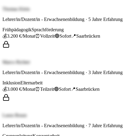
Thomas Klein
Lehrer/in/Dozent/in - Erwachsenenbildung
·
5
Jahre Erfahrung
Frühpädagogik
Sprachförderung
💰
3.200 €
/Monat
⏰
Vollzeit
🟢
Sofort
📍
Saarbrücken
Marco Richter
Lehrer/in/Dozent/in - Erwachsenenbildung
·
3
Jahre Erfahrung
Inklusion
Elternarbeit
💰
3.000 €
/Monat
⏰
Teilzeit
🟢
Sofort
📍
Saarbrücken
Laura Braun
Lehrer/in/Dozent/in - Erwachsenenbildung
·
7
Jahre Erfahrung
Gruppenleitung
Konzeptarbeit