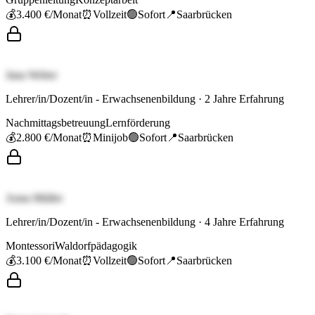
💰
3.400 €
/Monat
⏰
Vollzeit
🟢
Sofort
📍
Saarbrücken
Jana Weber
Lehrer/in/Dozent/in - Erwachsenenbildung
·
2
Jahre Erfahrung
Nachmittagsbetreuung
Lernförderung
💰
2.800 €
/Monat
⏰
Minijob
🟢
Sofort
📍
Saarbrücken
Anna Müller
Lehrer/in/Dozent/in - Erwachsenenbildung
·
4
Jahre Erfahrung
Montessori
Waldorfpädagogik
💰
3.100 €
/Monat
⏰
Vollzeit
🟢
Sofort
📍
Saarbrücken