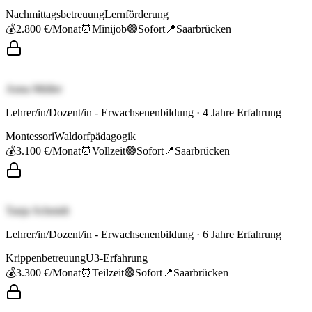
Nachmittagsbetreuung
Lernförderung
💰
2.800 €
/Monat
⏰
Minijob
🟢
Sofort
📍
Saarbrücken
Anna Müller
Lehrer/in/Dozent/in - Erwachsenenbildung
·
4
Jahre Erfahrung
Montessori
Waldorfpädagogik
💰
3.100 €
/Monat
⏰
Vollzeit
🟢
Sofort
📍
Saarbrücken
Tanja Schmidt
Lehrer/in/Dozent/in - Erwachsenenbildung
·
6
Jahre Erfahrung
Krippenbetreuung
U3-Erfahrung
💰
3.300 €
/Monat
⏰
Teilzeit
🟢
Sofort
📍
Saarbrücken