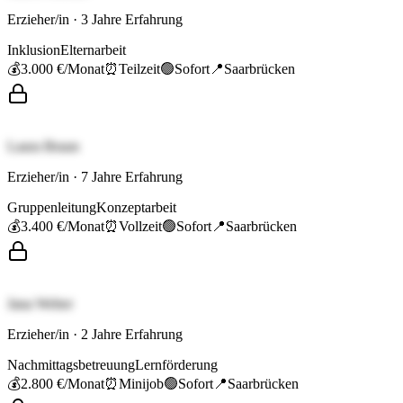
Erzieher/in
·
3
Jahre Erfahrung
Inklusion
Elternarbeit
💰
3.000 €
/Monat
⏰
Teilzeit
🟢
Sofort
📍
Saarbrücken
Laura Braun
Erzieher/in
·
7
Jahre Erfahrung
Gruppenleitung
Konzeptarbeit
💰
3.400 €
/Monat
⏰
Vollzeit
🟢
Sofort
📍
Saarbrücken
Jana Weber
Erzieher/in
·
2
Jahre Erfahrung
Nachmittagsbetreuung
Lernförderung
💰
2.800 €
/Monat
⏰
Minijob
🟢
Sofort
📍
Saarbrücken