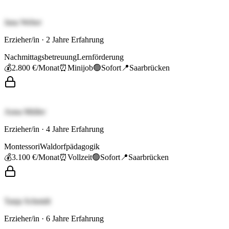
Jana Weber
Erzieher/in
·
2
Jahre Erfahrung
Nachmittagsbetreuung
Lernförderung
💰
2.800 €
/Monat
⏰
Minijob
🟢
Sofort
📍
Saarbrücken
Anna Müller
Erzieher/in
·
4
Jahre Erfahrung
Montessori
Waldorfpädagogik
💰
3.100 €
/Monat
⏰
Vollzeit
🟢
Sofort
📍
Saarbrücken
Tanja Schmidt
Erzieher/in
·
6
Jahre Erfahrung