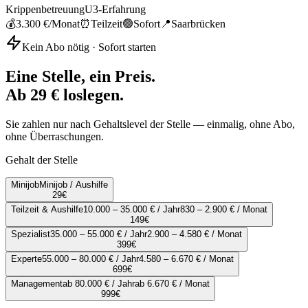
Krippenbetreuung
U3-Erfahrung
💰
3.300 €
/Monat
⏰
Teilzeit
🟢
Sofort
📍
Saarbrücken
Kein Abo nötig · Sofort starten
Eine Stelle, ein Preis.
Ab 29 € loslegen.
Sie zahlen nur nach Gehaltslevel der Stelle — einmalig, ohne Abo,
ohne Überraschungen.
Gehalt der Stelle
Minijob
Minijob / Aushilfe
29
€
Teilzeit & Aushilfe
10.000 – 35.000 € / Jahr
830 – 2.900 € / Monat
149
€
Spezialist
35.000 – 55.000 € / Jahr
2.900 – 4.580 € / Monat
399
€
Experte
55.000 – 80.000 € / Jahr
4.580 – 6.670 € / Monat
699
€
Management
ab 80.000 € / Jahr
ab 6.670 € / Monat
999
€