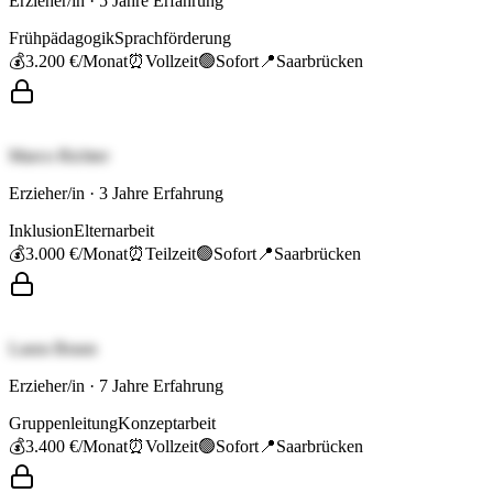
Erzieher/in
·
5
Jahre Erfahrung
Frühpädagogik
Sprachförderung
💰
3.200 €
/Monat
⏰
Vollzeit
🟢
Sofort
📍
Saarbrücken
Marco Richter
Erzieher/in
·
3
Jahre Erfahrung
Inklusion
Elternarbeit
💰
3.000 €
/Monat
⏰
Teilzeit
🟢
Sofort
📍
Saarbrücken
Laura Braun
Erzieher/in
·
7
Jahre Erfahrung
Gruppenleitung
Konzeptarbeit
💰
3.400 €
/Monat
⏰
Vollzeit
🟢
Sofort
📍
Saarbrücken