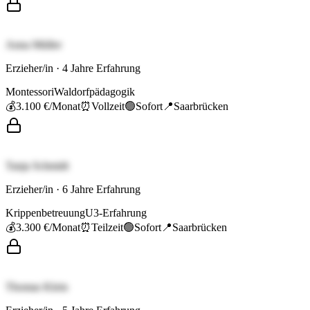
Anna Müller
Erzieher/in
·
4
Jahre Erfahrung
Montessori
Waldorfpädagogik
💰
3.100 €
/Monat
⏰
Vollzeit
🟢
Sofort
📍
Saarbrücken
Tanja Schmidt
Erzieher/in
·
6
Jahre Erfahrung
Krippenbetreuung
U3-Erfahrung
💰
3.300 €
/Monat
⏰
Teilzeit
🟢
Sofort
📍
Saarbrücken
Thomas Klein