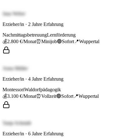
Jana Weber
Erzieher/in
·
2
Jahre Erfahrung
Nachmittagsbetreuung
Lernförderung
💰
2.800 €
/Monat
⏰
Minijob
🟢
Sofort
📍
Wuppertal
Anna Müller
Erzieher/in
·
4
Jahre Erfahrung
Montessori
Waldorfpädagogik
💰
3.100 €
/Monat
⏰
Vollzeit
🟢
Sofort
📍
Wuppertal
Tanja Schmidt
Erzieher/in
·
6
Jahre Erfahrung