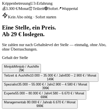
Krippenbetreuung
U3-Erfahrung
💰
3.300 €
/Monat
⏰
Teilzeit
🟢
Sofort
📍
Wuppertal
Kein Abo nötig · Sofort starten
Eine Stelle, ein Preis.
Ab 29 € loslegen.
Sie zahlen nur nach Gehaltslevel der Stelle — einmalig, ohne Abo,
ohne Überraschungen.
Gehalt der Stelle
Minijob
Minijob / Aushilfe
29
€
Teilzeit & Aushilfe
10.000 – 35.000 € / Jahr
830 – 2.900 € / Monat
149
€
Spezialist
35.000 – 55.000 € / Jahr
2.900 – 4.580 € / Monat
399
€
Experte
55.000 – 80.000 € / Jahr
4.580 – 6.670 € / Monat
699
€
Management
ab 80.000 € / Jahr
ab 6.670 € / Monat
999
€