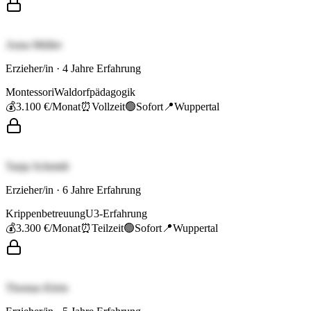
Anna Müller
Erzieher/in
·
4
Jahre Erfahrung
Montessori
Waldorfpädagogik
💰
3.100 €
/Monat
⏰
Vollzeit
🟢
Sofort
📍
Wuppertal
Tanja Schmidt
Erzieher/in
·
6
Jahre Erfahrung
Krippenbetreuung
U3-Erfahrung
💰
3.300 €
/Monat
⏰
Teilzeit
🟢
Sofort
📍
Wuppertal
Thomas Klein