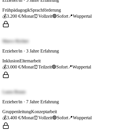
Erzieher/in
·
5
Jahre Erfahrung
Frühpädagogik
Sprachförderung
💰
3.200 €
/Monat
⏰
Vollzeit
🟢
Sofort
📍
Wuppertal
Marco Richter
Erzieher/in
·
3
Jahre Erfahrung
Inklusion
Elternarbeit
💰
3.000 €
/Monat
⏰
Teilzeit
🟢
Sofort
📍
Wuppertal
Laura Braun
Erzieher/in
·
7
Jahre Erfahrung
Gruppenleitung
Konzeptarbeit
💰
3.400 €
/Monat
⏰
Vollzeit
🟢
Sofort
📍
Wuppertal