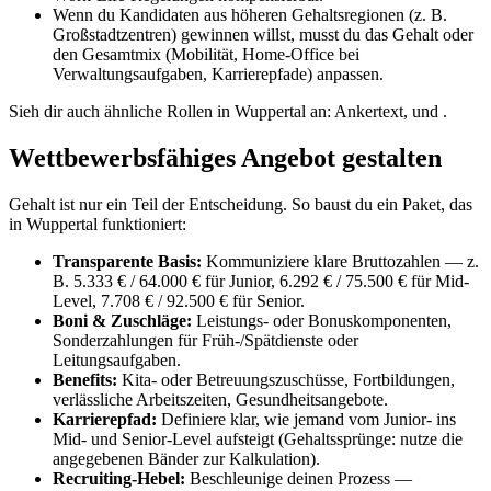
Wenn du Kandidaten aus höheren Gehaltsregionen (z. B.
Großstadtzentren) gewinnen willst, musst du das Gehalt oder
den Gesamtmix (Mobilität, Home-Office bei
Verwaltungsaufgaben, Karrierepfade) anpassen.
Sieh dir auch ähnliche Rollen in Wuppertal an: Ankertext, und .
Wettbewerbsfähiges Angebot gestalten
Gehalt ist nur ein Teil der Entscheidung. So baust du ein Paket, das
in Wuppertal funktioniert:
Transparente Basis:
Kommuniziere klare Bruttozahlen — z.
B. 5.333 € / 64.000 € für Junior, 6.292 € / 75.500 € für Mid-
Level, 7.708 € / 92.500 € für Senior.
Boni & Zuschläge:
Leistungs- oder Bonuskomponenten,
Sonderzahlungen für Früh-/Spätdienste oder
Leitungsaufgaben.
Benefits:
Kita- oder Betreuungszuschüsse, Fortbildungen,
verlässliche Arbeitszeiten, Gesundheitsangebote.
Karrierepfad:
Definiere klar, wie jemand vom Junior- ins
Mid- und Senior-Level aufsteigt (Gehaltssprünge: nutze die
angegebenen Bänder zur Kalkulation).
Recruiting-Hebel:
Beschleunige deinen Prozess —