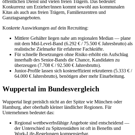
öffentlichen Dienst und vielen freien Trägern. Das bedeutet:
Konkurrenz um Erzieher/innen kommt sowohl aus kommunalen
Kitas als auch aus freien Trägern, Familienzentren und
Ganztagsangeboten.
Konkrete Auswirkungen auf dein Recruiting:
Mittlere Gehälter liegen nahe am regionalen Median — plane
mit dem Mid-Level-Band (6.292 € / 75.500 € Jahresbrutto) als
realistische Zielmarke für erfahrene Fachkräfte.
Für schnelle Besetzungen ohne Risiko erhöht ein Aufschlag
innerhalb des Senior-Bands die Chance, Kandidaten zu
überzeugen (7.708 € / 92.500 € Jahresbrutto).
Junior-Profile lassen sich kosteneffizient rekrutieren (5.333 € /
64.000 € Jahresbrutto), benötigen aber mehr Einarbeitung.
Wuppertal im Bundesvergleich
Wuppertal liegt preislich nicht an der Spitze wie München oder
Hamburg, aber oberhalb kleiner ländlicher Regionen. Für
Unternehmen bedeutet das:
Regional wettbewerbsfähige Angebote sind entscheidend —
der Unterschied zu Spitzenstädten ist oft in Benefits und
Work-Life-Regelungen kompensierbar.