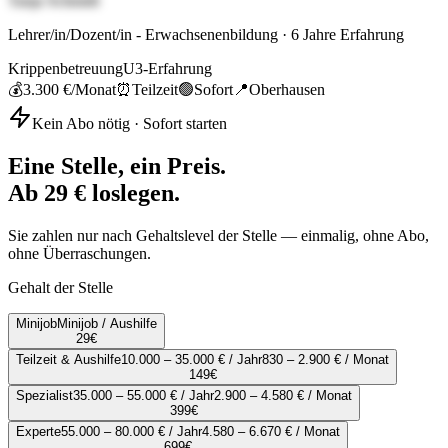
Tanja Schmidt
Lehrer/in/Dozent/in - Erwachsenenbildung
·
6
Jahre Erfahrung
Krippenbetreuung
U3-Erfahrung
💰
3.300 €
/Monat
⏰
Teilzeit
🟢
Sofort
📍
Oberhausen
Kein Abo nötig · Sofort starten
Eine Stelle, ein Preis.
Ab 29 € loslegen.
Sie zahlen nur nach Gehaltslevel der Stelle — einmalig, ohne Abo,
ohne Überraschungen.
Gehalt der Stelle
Minijob
Minijob / Aushilfe
29
€
Teilzeit & Aushilfe
10.000 – 35.000 € / Jahr
830 – 2.900 € / Monat
149
€
Spezialist
35.000 – 55.000 € / Jahr
2.900 – 4.580 € / Monat
399
€
Experte
55.000 – 80.000 € / Jahr
4.580 – 6.670 € / Monat
699
€