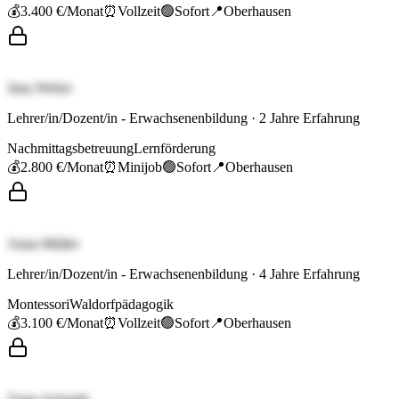
💰
3.400 €
/Monat
⏰
Vollzeit
🟢
Sofort
📍
Oberhausen
Jana Weber
Lehrer/in/Dozent/in - Erwachsenenbildung
·
2
Jahre Erfahrung
Nachmittagsbetreuung
Lernförderung
💰
2.800 €
/Monat
⏰
Minijob
🟢
Sofort
📍
Oberhausen
Anna Müller
Lehrer/in/Dozent/in - Erwachsenenbildung
·
4
Jahre Erfahrung
Montessori
Waldorfpädagogik
💰
3.100 €
/Monat
⏰
Vollzeit
🟢
Sofort
📍
Oberhausen