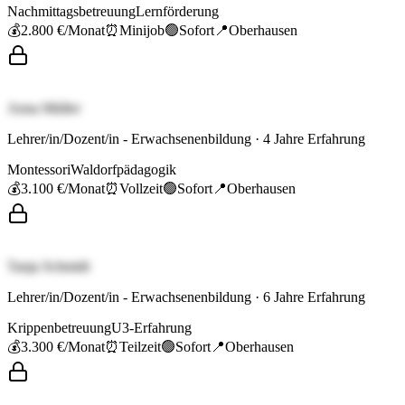
Nachmittagsbetreuung
Lernförderung
💰
2.800 €
/Monat
⏰
Minijob
🟢
Sofort
📍
Oberhausen
Anna Müller
Lehrer/in/Dozent/in - Erwachsenenbildung
·
4
Jahre Erfahrung
Montessori
Waldorfpädagogik
💰
3.100 €
/Monat
⏰
Vollzeit
🟢
Sofort
📍
Oberhausen
Tanja Schmidt
Lehrer/in/Dozent/in - Erwachsenenbildung
·
6
Jahre Erfahrung
Krippenbetreuung
U3-Erfahrung
💰
3.300 €
/Monat
⏰
Teilzeit
🟢
Sofort
📍
Oberhausen