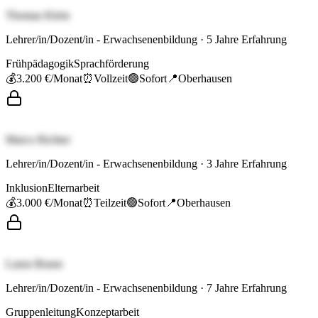
Thomas Klein
Lehrer/in/Dozent/in - Erwachsenenbildung
·
5
Jahre Erfahrung
Frühpädagogik
Sprachförderung
💰
3.200 €
/Monat
⏰
Vollzeit
🟢
Sofort
📍
Oberhausen
Marco Richter
Lehrer/in/Dozent/in - Erwachsenenbildung
·
3
Jahre Erfahrung
Inklusion
Elternarbeit
💰
3.000 €
/Monat
⏰
Teilzeit
🟢
Sofort
📍
Oberhausen
Laura Braun
Lehrer/in/Dozent/in - Erwachsenenbildung
·
7
Jahre Erfahrung
Gruppenleitung
Konzeptarbeit