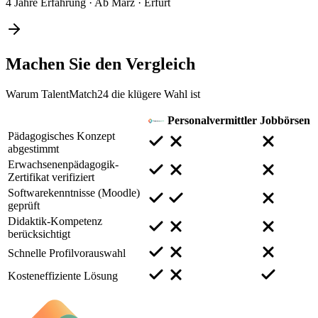
4 Jahre Erfahrung
·
Ab März
·
Erfurt
Machen Sie den
Vergleich
Warum TalentMatch24 die klügere Wahl ist
Personalvermittler
Jobbörsen
Pädagogisches Konzept
abgestimmt
Erwachsenenpädagogik-
Zertifikat verifiziert
Softwarekenntnisse (Moodle)
geprüft
Didaktik-Kompetenz
berücksichtigt
Schnelle Profilvorauswahl
Kosteneffiziente Lösung