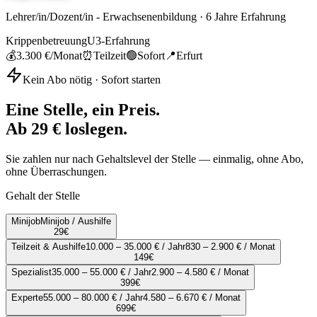
Lehrer/in/Dozent/in - Erwachsenenbildung
·
6
Jahre Erfahrung
Krippenbetreuung
U3-Erfahrung
💰
3.300 €
/Monat
⏰
Teilzeit
🟢
Sofort
📍
Erfurt
Kein Abo nötig · Sofort starten
Eine Stelle, ein Preis.
Ab 29 € loslegen.
Sie zahlen nur nach Gehaltslevel der Stelle — einmalig, ohne Abo,
ohne Überraschungen.
Gehalt der Stelle
Minijob
Minijob / Aushilfe
29
€
Teilzeit & Aushilfe
10.000 – 35.000 € / Jahr
830 – 2.900 € / Monat
149
€
Spezialist
35.000 – 55.000 € / Jahr
2.900 – 4.580 € / Monat
399
€
Experte
55.000 – 80.000 € / Jahr
4.580 – 6.670 € / Monat
699
€