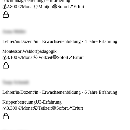
Nachmittagsbetreuung
Lernförderung
💰
2.800 €
/Monat
⏰
Minijob
🟢
Sofort
📍
Erfurt
Anna Müller
Lehrer/in/Dozent/in - Erwachsenenbildung
·
4
Jahre Erfahrung
Montessori
Waldorfpädagogik
💰
3.100 €
/Monat
⏰
Vollzeit
🟢
Sofort
📍
Erfurt
Tanja Schmidt
Lehrer/in/Dozent/in - Erwachsenenbildung
·
6
Jahre Erfahrung
Krippenbetreuung
U3-Erfahrung
💰
3.300 €
/Monat
⏰
Teilzeit
🟢
Sofort
📍
Erfurt