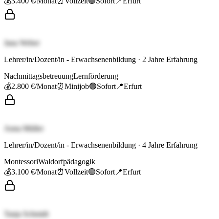
💰
3.400 €
/Monat
⏰
Vollzeit
🟢
Sofort
📍
Erfurt
Jana Weber
Lehrer/in/Dozent/in - Erwachsenenbildung
·
2
Jahre Erfahrung
Nachmittagsbetreuung
Lernförderung
💰
2.800 €
/Monat
⏰
Minijob
🟢
Sofort
📍
Erfurt
Anna Müller
Lehrer/in/Dozent/in - Erwachsenenbildung
·
4
Jahre Erfahrung
Montessori
Waldorfpädagogik
💰
3.100 €
/Monat
⏰
Vollzeit
🟢
Sofort
📍
Erfurt
Tanja Schmidt