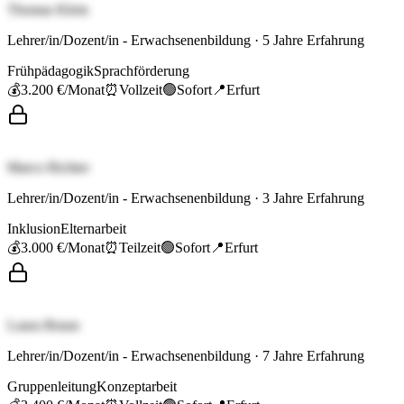
Thomas Klein
Lehrer/in/Dozent/in - Erwachsenenbildung
·
5
Jahre Erfahrung
Frühpädagogik
Sprachförderung
💰
3.200 €
/Monat
⏰
Vollzeit
🟢
Sofort
📍
Erfurt
Marco Richter
Lehrer/in/Dozent/in - Erwachsenenbildung
·
3
Jahre Erfahrung
Inklusion
Elternarbeit
💰
3.000 €
/Monat
⏰
Teilzeit
🟢
Sofort
📍
Erfurt
Laura Braun
Lehrer/in/Dozent/in - Erwachsenenbildung
·
7
Jahre Erfahrung
Gruppenleitung
Konzeptarbeit