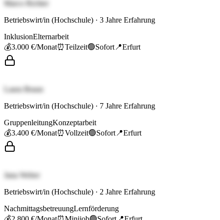
Marco Richter
Betriebswirt/in (Hochschule)
·
3
Jahre Erfahrung
Inklusion
Elternarbeit
💰
3.000 €
/Monat
⏰
Teilzeit
🟢
Sofort
📍
Erfurt
Laura Braun
Betriebswirt/in (Hochschule)
·
7
Jahre Erfahrung
Gruppenleitung
Konzeptarbeit
💰
3.400 €
/Monat
⏰
Vollzeit
🟢
Sofort
📍
Erfurt
Jana Weber
Betriebswirt/in (Hochschule)
·
2
Jahre Erfahrung
Nachmittagsbetreuung
Lernförderung
💰
2.800 €
/Monat
⏰
Minijob
🟢
Sofort
📍
Erfurt