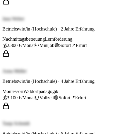
Jana Weber
Betriebswirt/in (Hochschule)
·
2
Jahre Erfahrung
Nachmittagsbetreuung
Lernförderung
💰
2.800 €
/Monat
⏰
Minijob
🟢
Sofort
📍
Erfurt
Anna Müller
Betriebswirt/in (Hochschule)
·
4
Jahre Erfahrung
Montessori
Waldorfpädagogik
💰
3.100 €
/Monat
⏰
Vollzeit
🟢
Sofort
📍
Erfurt
Tanja Schmidt
Betriebswirt/in (Hochschule)
·
6
Jahre Erfahrung