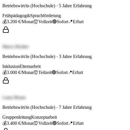
Betriebswirt/in (Hochschule)
·
5
Jahre Erfahrung
Frühpädagogik
Sprachförderung
💰
3.200 €
/Monat
⏰
Vollzeit
🟢
Sofort
📍
Erfurt
Marco Richter
Betriebswirt/in (Hochschule)
·
3
Jahre Erfahrung
Inklusion
Elternarbeit
💰
3.000 €
/Monat
⏰
Teilzeit
🟢
Sofort
📍
Erfurt
Laura Braun
Betriebswirt/in (Hochschule)
·
7
Jahre Erfahrung
Gruppenleitung
Konzeptarbeit
💰
3.400 €
/Monat
⏰
Vollzeit
🟢
Sofort
📍
Erfurt