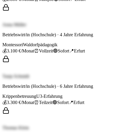
Anna Müller
Betriebswirt/in (Hochschule)
·
4
Jahre Erfahrung
Montessori
Waldorfpädagogik
💰
3.100 €
/Monat
⏰
Vollzeit
🟢
Sofort
📍
Erfurt
Tanja Schmidt
Betriebswirt/in (Hochschule)
·
6
Jahre Erfahrung
Krippenbetreuung
U3-Erfahrung
💰
3.300 €
/Monat
⏰
Teilzeit
🟢
Sofort
📍
Erfurt
Thomas Klein