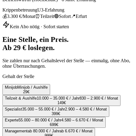
Krippenbetreuung
U3-Erfahrung
💰
3.300 €
/Monat
⏰
Teilzeit
🟢
Sofort
📍
Erfurt
Kein Abo nötig · Sofort starten
Eine Stelle, ein Preis.
Ab 29 € loslegen.
Sie zahlen nur nach Gehaltslevel der Stelle — einmalig, ohne Abo,
ohne Überraschungen.
Gehalt der Stelle
Minijob
Minijob / Aushilfe
29
€
Teilzeit & Aushilfe
10.000 – 35.000 € / Jahr
830 – 2.900 € / Monat
149
€
Spezialist
35.000 – 55.000 € / Jahr
2.900 – 4.580 € / Monat
399
€
Experte
55.000 – 80.000 € / Jahr
4.580 – 6.670 € / Monat
699
€
Management
ab 80.000 € / Jahr
ab 6.670 € / Monat
999
€