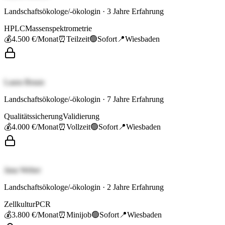
Landschaftsökologe/-ökologin
·
3
Jahre Erfahrung
HPLC
Massenspektrometrie
💰
4.500 €
/Monat
⏰
Teilzeit
🟢
Sofort
📍
Wiesbaden
Laura Braun
Landschaftsökologe/-ökologin
·
7
Jahre Erfahrung
Qualitätssicherung
Validierung
💰
4.000 €
/Monat
⏰
Vollzeit
🟢
Sofort
📍
Wiesbaden
Jana Weber
Landschaftsökologe/-ökologin
·
2
Jahre Erfahrung
Zellkultur
PCR
💰
3.800 €
/Monat
⏰
Minijob
🟢
Sofort
📍
Wiesbaden