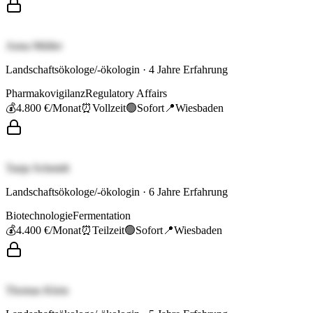
Anna Müller
Landschaftsökologe/-ökologin
·
4
Jahre Erfahrung
Pharmakovigilanz
Regulatory Affairs
💰
4.800 €
/Monat
⏰
Vollzeit
🟢
Sofort
📍
Wiesbaden
Tanja Schmidt
Landschaftsökologe/-ökologin
·
6
Jahre Erfahrung
Biotechnologie
Fermentation
💰
4.400 €
/Monat
⏰
Teilzeit
🟢
Sofort
📍
Wiesbaden
Thomas Klein