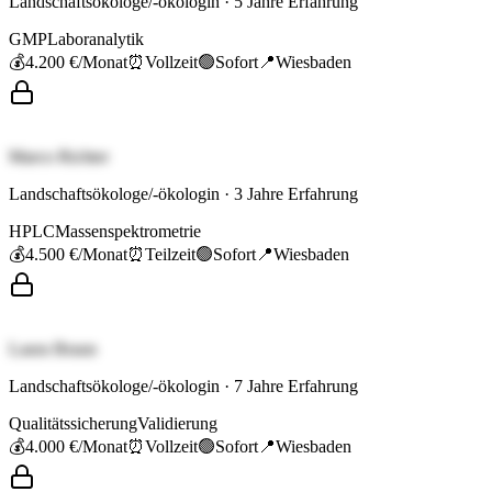
Landschaftsökologe/-ökologin
·
5
Jahre Erfahrung
GMP
Laboranalytik
💰
4.200 €
/Monat
⏰
Vollzeit
🟢
Sofort
📍
Wiesbaden
Marco Richter
Landschaftsökologe/-ökologin
·
3
Jahre Erfahrung
HPLC
Massenspektrometrie
💰
4.500 €
/Monat
⏰
Teilzeit
🟢
Sofort
📍
Wiesbaden
Laura Braun
Landschaftsökologe/-ökologin
·
7
Jahre Erfahrung
Qualitätssicherung
Validierung
💰
4.000 €
/Monat
⏰
Vollzeit
🟢
Sofort
📍
Wiesbaden