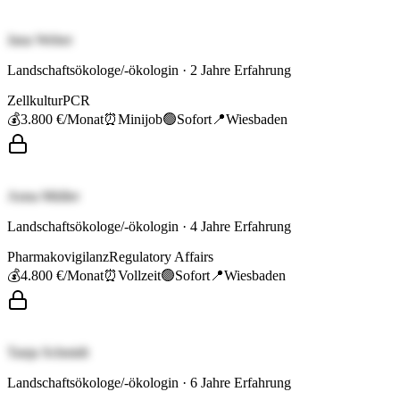
Jana Weber
Landschaftsökologe/-ökologin
·
2
Jahre Erfahrung
Zellkultur
PCR
💰
3.800 €
/Monat
⏰
Minijob
🟢
Sofort
📍
Wiesbaden
Anna Müller
Landschaftsökologe/-ökologin
·
4
Jahre Erfahrung
Pharmakovigilanz
Regulatory Affairs
💰
4.800 €
/Monat
⏰
Vollzeit
🟢
Sofort
📍
Wiesbaden
Tanja Schmidt
Landschaftsökologe/-ökologin
·
6
Jahre Erfahrung