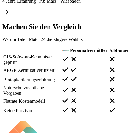
4 Jahre Erfahrung
·
Ab März
·
Wiesbaden
Machen Sie den
Vergleich
Warum TalentMatch24 die klügere Wahl ist
Personalvermittler
Jobbörsen
GIS-Software-Kenntnisse
geprüft
ARGE-Zertifikat verifiziert
Biotopkartierungserfahrung
Naturschutzrechtliche
Vorgaben
Flatrate-Kostenmodell
Keine Provision