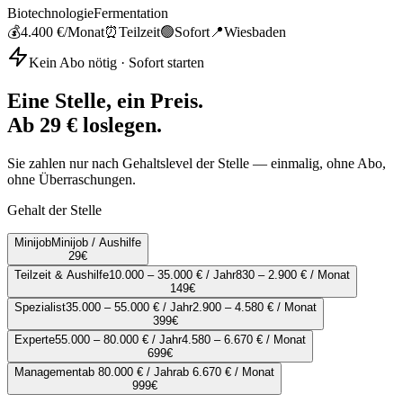
Biotechnologie
Fermentation
💰
4.400 €
/Monat
⏰
Teilzeit
🟢
Sofort
📍
Wiesbaden
Kein Abo nötig · Sofort starten
Eine Stelle, ein Preis.
Ab 29 € loslegen.
Sie zahlen nur nach Gehaltslevel der Stelle — einmalig, ohne Abo,
ohne Überraschungen.
Gehalt der Stelle
Minijob
Minijob / Aushilfe
29
€
Teilzeit & Aushilfe
10.000 – 35.000 € / Jahr
830 – 2.900 € / Monat
149
€
Spezialist
35.000 – 55.000 € / Jahr
2.900 – 4.580 € / Monat
399
€
Experte
55.000 – 80.000 € / Jahr
4.580 – 6.670 € / Monat
699
€
Management
ab 80.000 € / Jahr
ab 6.670 € / Monat
999
€