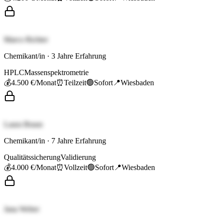
Marco Richter
Chemikant/in
·
3
Jahre Erfahrung
HPLC
Massenspektrometrie
💰
4.500 €
/Monat
⏰
Teilzeit
🟢
Sofort
📍
Wiesbaden
Laura Braun
Chemikant/in
·
7
Jahre Erfahrung
Qualitätssicherung
Validierung
💰
4.000 €
/Monat
⏰
Vollzeit
🟢
Sofort
📍
Wiesbaden
Jana Weber