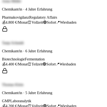
Anna Müller
Chemikant/in
·
4
Jahre Erfahrung
Pharmakovigilanz
Regulatory Affairs
💰
4.800 €
/Monat
⏰
Vollzeit
🟢
Sofort
📍
Wiesbaden
Tanja Schmidt
Chemikant/in
·
6
Jahre Erfahrung
Biotechnologie
Fermentation
💰
4.400 €
/Monat
⏰
Teilzeit
🟢
Sofort
📍
Wiesbaden
Thomas Klein
Chemikant/in
·
5
Jahre Erfahrung
GMP
Laboranalytik
💰
4.200 €
/Monat
⏰
Vollzeit
🟢
Sofort
📍
Wiesbaden