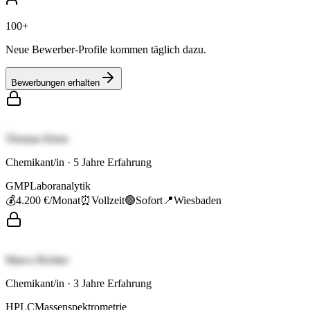
100+
Neue Bewerber-Profile kommen täglich dazu.
Bewerbungen erhalten
Thomas Klein
Chemikant/in
·
5
Jahre Erfahrung
GMP
Laboranalytik
💰
4.200 €
/Monat
⏰
Vollzeit
🟢
Sofort
📍
Wiesbaden
Marco Richter
Chemikant/in
·
3
Jahre Erfahrung
HPLC
Massenspektrometrie