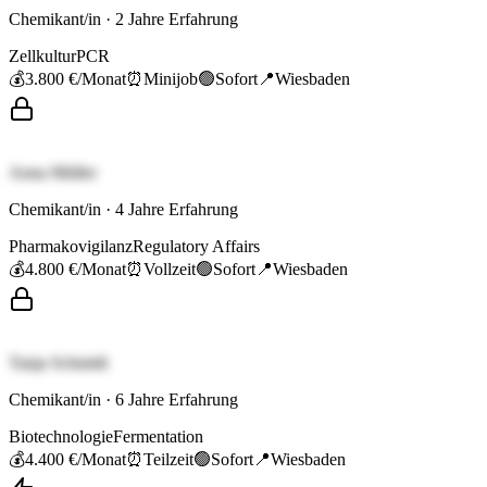
Chemikant/in
·
2
Jahre Erfahrung
Zellkultur
PCR
💰
3.800 €
/Monat
⏰
Minijob
🟢
Sofort
📍
Wiesbaden
Anna Müller
Chemikant/in
·
4
Jahre Erfahrung
Pharmakovigilanz
Regulatory Affairs
💰
4.800 €
/Monat
⏰
Vollzeit
🟢
Sofort
📍
Wiesbaden
Tanja Schmidt
Chemikant/in
·
6
Jahre Erfahrung
Biotechnologie
Fermentation
💰
4.400 €
/Monat
⏰
Teilzeit
🟢
Sofort
📍
Wiesbaden