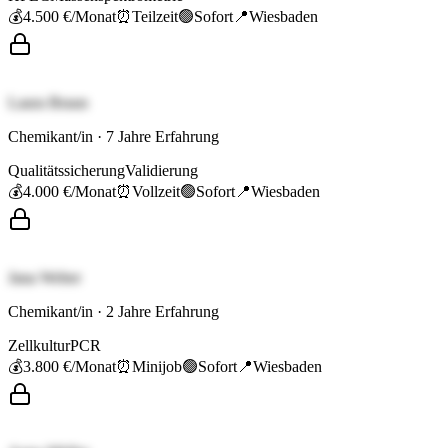
💰
4.500 €
/Monat
⏰
Teilzeit
🟢
Sofort
📍
Wiesbaden
Laura Braun
Chemikant/in
·
7
Jahre Erfahrung
Qualitätssicherung
Validierung
💰
4.000 €
/Monat
⏰
Vollzeit
🟢
Sofort
📍
Wiesbaden
Jana Weber
Chemikant/in
·
2
Jahre Erfahrung
Zellkultur
PCR
💰
3.800 €
/Monat
⏰
Minijob
🟢
Sofort
📍
Wiesbaden