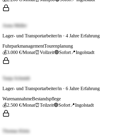
Anna Müller
Lager- und Transportarbeiter/in
·
4
Jahre Erfahrung
Fuhrparkmanagement
Tourenplanung
💰
3.000 €
/Monat
⏰
Vollzeit
🟢
Sofort
📍
Ingolstadt
Tanja Schmidt
Lager- und Transportarbeiter/in
·
6
Jahre Erfahrung
Warenannahme
Bestandspflege
💰
2.500 €
/Monat
⏰
Teilzeit
🟢
Sofort
📍
Ingolstadt
Thomas Klein