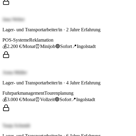
Jana Weber
Lager- und Transportarbeiter/in
·
2
Jahre Erfahrung
POS-Systeme
Reklamation
💰
2.200 €
/Monat
⏰
Minijob
🟢
Sofort
📍
Ingolstadt
Anna Müller
Lager- und Transportarbeiter/in
·
4
Jahre Erfahrung
Fuhrparkmanagement
Tourenplanung
💰
3.000 €
/Monat
⏰
Vollzeit
🟢
Sofort
📍
Ingolstadt
Tanja Schmidt
Lager- und Transportarbeiter/in
·
6
Jahre Erfahrung