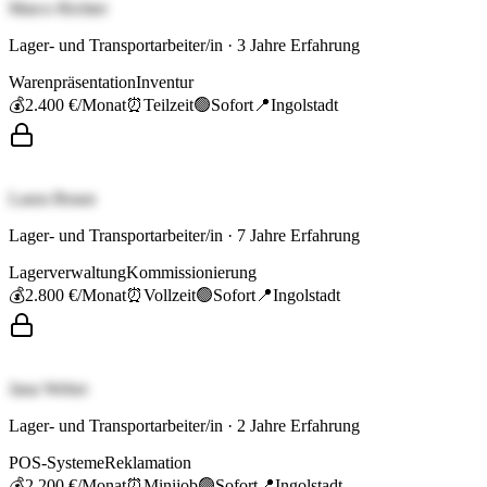
Marco Richter
Lager- und Transportarbeiter/in
·
3
Jahre Erfahrung
Warenpräsentation
Inventur
💰
2.400 €
/Monat
⏰
Teilzeit
🟢
Sofort
📍
Ingolstadt
Laura Braun
Lager- und Transportarbeiter/in
·
7
Jahre Erfahrung
Lagerverwaltung
Kommissionierung
💰
2.800 €
/Monat
⏰
Vollzeit
🟢
Sofort
📍
Ingolstadt
Jana Weber
Lager- und Transportarbeiter/in
·
2
Jahre Erfahrung
POS-Systeme
Reklamation
💰
2.200 €
/Monat
⏰
Minijob
🟢
Sofort
📍
Ingolstadt