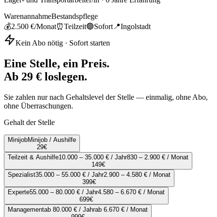
Warenannahme
Bestandspflege
💰
2.500 €
/Monat
⏰
Teilzeit
🟢
Sofort
📍
Ingolstadt
Kein Abo nötig · Sofort starten
Eine Stelle, ein Preis.
Ab 29 € loslegen.
Sie zahlen nur nach Gehaltslevel der Stelle — einmalig, ohne Abo,
ohne Überraschungen.
Gehalt der Stelle
Minijob
Minijob / Aushilfe
29
€
Teilzeit & Aushilfe
10.000 – 35.000 € / Jahr
830 – 2.900 € / Monat
149
€
Spezialist
35.000 – 55.000 € / Jahr
2.900 – 4.580 € / Monat
399
€
Experte
55.000 – 80.000 € / Jahr
4.580 – 6.670 € / Monat
699
€
Management
ab 80.000 € / Jahr
ab 6.670 € / Monat
999
€