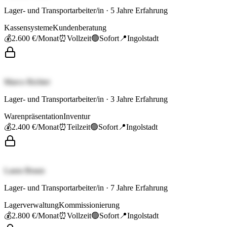
Lager- und Transportarbeiter/in
·
5
Jahre Erfahrung
Kassensysteme
Kundenberatung
💰
2.600 €
/Monat
⏰
Vollzeit
🟢
Sofort
📍
Ingolstadt
Marco Richter
Lager- und Transportarbeiter/in
·
3
Jahre Erfahrung
Warenpräsentation
Inventur
💰
2.400 €
/Monat
⏰
Teilzeit
🟢
Sofort
📍
Ingolstadt
Laura Braun
Lager- und Transportarbeiter/in
·
7
Jahre Erfahrung
Lagerverwaltung
Kommissionierung
💰
2.800 €
/Monat
⏰
Vollzeit
🟢
Sofort
📍
Ingolstadt