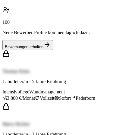
100+
Neue Bewerber-Profile kommen täglich dazu.
Bewerbungen erhalten
Thomas Klein
Laborleiter/in
·
5
Jahre Erfahrung
Intensivpflege
Wundmanagement
💰
3.800 €
/Monat
⏰
Vollzeit
🟢
Sofort
📍
Paderborn
Marco Richter
Laborleiter/in
·
3
Jahre Erfahrung