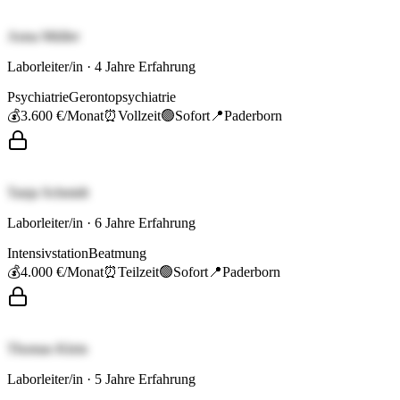
Anna Müller
Laborleiter/in
·
4
Jahre Erfahrung
Psychiatrie
Gerontopsychiatrie
💰
3.600 €
/Monat
⏰
Vollzeit
🟢
Sofort
📍
Paderborn
Tanja Schmidt
Laborleiter/in
·
6
Jahre Erfahrung
Intensivstation
Beatmung
💰
4.000 €
/Monat
⏰
Teilzeit
🟢
Sofort
📍
Paderborn
Thomas Klein
Laborleiter/in
·
5
Jahre Erfahrung