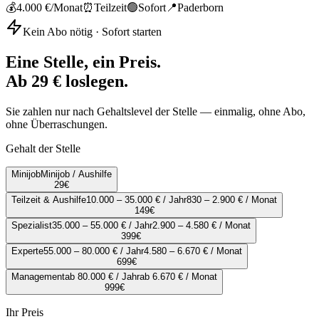
💰
4.000 €
/Monat
⏰
Teilzeit
🟢
Sofort
📍
Paderborn
Kein Abo nötig · Sofort starten
Eine Stelle, ein Preis.
Ab 29 € loslegen.
Sie zahlen nur nach Gehaltslevel der Stelle — einmalig, ohne Abo,
ohne Überraschungen.
Gehalt der Stelle
Minijob
Minijob / Aushilfe
29
€
Teilzeit & Aushilfe
10.000 – 35.000 € / Jahr
830 – 2.900 € / Monat
149
€
Spezialist
35.000 – 55.000 € / Jahr
2.900 – 4.580 € / Monat
399
€
Experte
55.000 – 80.000 € / Jahr
4.580 – 6.670 € / Monat
699
€
Management
ab 80.000 € / Jahr
ab 6.670 € / Monat
999
€
Ihr Preis