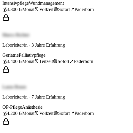
Intensivpflege
Wundmanagement
💰
3.800 €
/Monat
⏰
Vollzeit
🟢
Sofort
📍
Paderborn
Marco Richter
Laborleiter/in
·
3
Jahre Erfahrung
Geriatrie
Palliativpflege
💰
3.400 €
/Monat
⏰
Teilzeit
🟢
Sofort
📍
Paderborn
Laura Braun
Laborleiter/in
·
7
Jahre Erfahrung
OP-Pflege
Anästhesie
💰
4.200 €
/Monat
⏰
Vollzeit
🟢
Sofort
📍
Paderborn