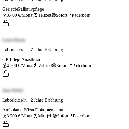
Geriatrie
Palliativpflege
💰
3.400 €
/Monat
⏰
Teilzeit
🟢
Sofort
📍
Paderborn
Laura Braun
Laborleiter/in
·
7
Jahre Erfahrung
OP-Pflege
Anästhesie
💰
4.200 €
/Monat
⏰
Vollzeit
🟢
Sofort
📍
Paderborn
Jana Weber
Laborleiter/in
·
2
Jahre Erfahrung
Ambulante Pflege
Dokumentation
💰
3.200 €
/Monat
⏰
Minijob
🟢
Sofort
📍
Paderborn