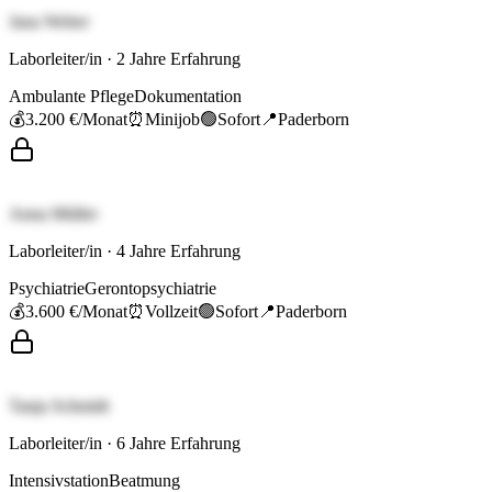
Jana Weber
Laborleiter/in
·
2
Jahre Erfahrung
Ambulante Pflege
Dokumentation
💰
3.200 €
/Monat
⏰
Minijob
🟢
Sofort
📍
Paderborn
Anna Müller
Laborleiter/in
·
4
Jahre Erfahrung
Psychiatrie
Gerontopsychiatrie
💰
3.600 €
/Monat
⏰
Vollzeit
🟢
Sofort
📍
Paderborn
Tanja Schmidt
Laborleiter/in
·
6
Jahre Erfahrung
Intensivstation
Beatmung