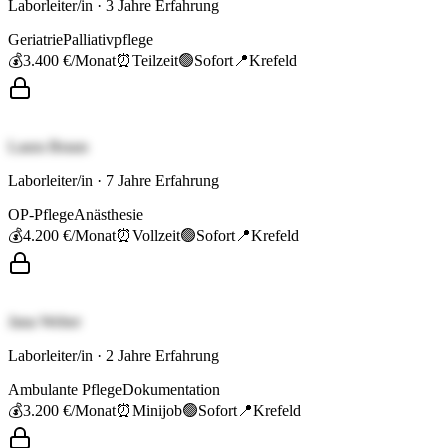
Laborleiter/in
·
3
Jahre Erfahrung
Geriatrie
Palliativpflege
💰
3.400 €
/Monat
⏰
Teilzeit
🟢
Sofort
📍
Krefeld
Laura Braun
Laborleiter/in
·
7
Jahre Erfahrung
OP-Pflege
Anästhesie
💰
4.200 €
/Monat
⏰
Vollzeit
🟢
Sofort
📍
Krefeld
Jana Weber
Laborleiter/in
·
2
Jahre Erfahrung
Ambulante Pflege
Dokumentation
💰
3.200 €
/Monat
⏰
Minijob
🟢
Sofort
📍
Krefeld