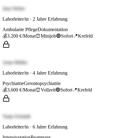
Jana Weber
Laborleiter/in
·
2
Jahre Erfahrung
Ambulante Pflege
Dokumentation
💰
3.200 €
/Monat
⏰
Minijob
🟢
Sofort
📍
Krefeld
Anna Müller
Laborleiter/in
·
4
Jahre Erfahrung
Psychiatrie
Gerontopsychiatrie
💰
3.600 €
/Monat
⏰
Vollzeit
🟢
Sofort
📍
Krefeld
Tanja Schmidt
Laborleiter/in
·
6
Jahre Erfahrung
Intensivstation
Beatmung