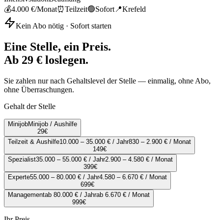
💰
4.000 €
/Monat
⏰
Teilzeit
🟢
Sofort
📍
Krefeld
Kein Abo nötig · Sofort starten
Eine Stelle, ein Preis.
Ab 29 € loslegen.
Sie zahlen nur nach Gehaltslevel der Stelle — einmalig, ohne Abo,
ohne Überraschungen.
Gehalt der Stelle
Minijob
Minijob / Aushilfe
29
€
Teilzeit & Aushilfe
10.000 – 35.000 € / Jahr
830 – 2.900 € / Monat
149
€
Spezialist
35.000 – 55.000 € / Jahr
2.900 – 4.580 € / Monat
399
€
Experte
55.000 – 80.000 € / Jahr
4.580 – 6.670 € / Monat
699
€
Management
ab 80.000 € / Jahr
ab 6.670 € / Monat
999
€
Ihr Preis