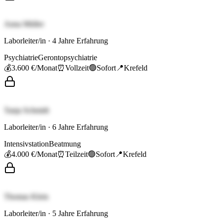
Anna Müller
Laborleiter/in
·
4
Jahre Erfahrung
Psychiatrie
Gerontopsychiatrie
💰
3.600 €
/Monat
⏰
Vollzeit
🟢
Sofort
📍
Krefeld
Tanja Schmidt
Laborleiter/in
·
6
Jahre Erfahrung
Intensivstation
Beatmung
💰
4.000 €
/Monat
⏰
Teilzeit
🟢
Sofort
📍
Krefeld
Thomas Klein
Laborleiter/in
·
5
Jahre Erfahrung