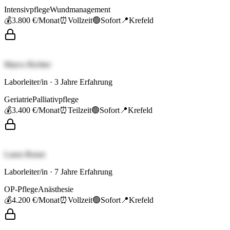
Intensivpflege
Wundmanagement
💰
3.800 €
/Monat
⏰
Vollzeit
🟢
Sofort
📍
Krefeld
Marco Richter
Laborleiter/in
·
3
Jahre Erfahrung
Geriatrie
Palliativpflege
💰
3.400 €
/Monat
⏰
Teilzeit
🟢
Sofort
📍
Krefeld
Laura Braun
Laborleiter/in
·
7
Jahre Erfahrung
OP-Pflege
Anästhesie
💰
4.200 €
/Monat
⏰
Vollzeit
🟢
Sofort
📍
Krefeld