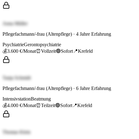
Anna Müller
Pflegefachmann/-frau (Altenpflege)
·
4
Jahre Erfahrung
Psychiatrie
Gerontopsychiatrie
💰
3.600 €
/Monat
⏰
Vollzeit
🟢
Sofort
📍
Krefeld
Tanja Schmidt
Pflegefachmann/-frau (Altenpflege)
·
6
Jahre Erfahrung
Intensivstation
Beatmung
💰
4.000 €
/Monat
⏰
Teilzeit
🟢
Sofort
📍
Krefeld
Thomas Klein