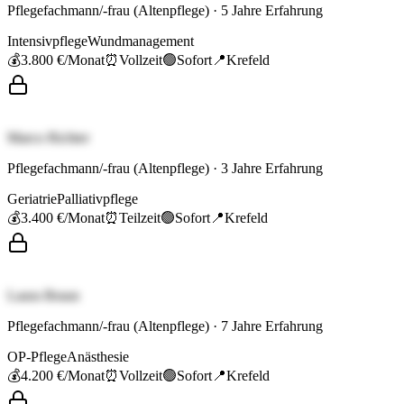
Pflegefachmann/-frau (Altenpflege)
·
5
Jahre Erfahrung
Intensivpflege
Wundmanagement
💰
3.800 €
/Monat
⏰
Vollzeit
🟢
Sofort
📍
Krefeld
Marco Richter
Pflegefachmann/-frau (Altenpflege)
·
3
Jahre Erfahrung
Geriatrie
Palliativpflege
💰
3.400 €
/Monat
⏰
Teilzeit
🟢
Sofort
📍
Krefeld
Laura Braun
Pflegefachmann/-frau (Altenpflege)
·
7
Jahre Erfahrung
OP-Pflege
Anästhesie
💰
4.200 €
/Monat
⏰
Vollzeit
🟢
Sofort
📍
Krefeld