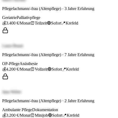
Pflegefachmann/-frau (Altenpflege)
·
3
Jahre Erfahrung
Geriatrie
Palliativpflege
💰
3.400 €
/Monat
⏰
Teilzeit
🟢
Sofort
📍
Krefeld
Laura Braun
Pflegefachmann/-frau (Altenpflege)
·
7
Jahre Erfahrung
OP-Pflege
Anästhesie
💰
4.200 €
/Monat
⏰
Vollzeit
🟢
Sofort
📍
Krefeld
Jana Weber
Pflegefachmann/-frau (Altenpflege)
·
2
Jahre Erfahrung
Ambulante Pflege
Dokumentation
💰
3.200 €
/Monat
⏰
Minijob
🟢
Sofort
📍
Krefeld