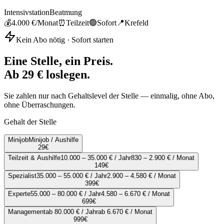
Intensivstation
Beatmung
💰
4.000 €
/Monat
⏰
Teilzeit
🟢
Sofort
📍
Krefeld
Kein Abo nötig · Sofort starten
Eine Stelle, ein Preis.
Ab 29 € loslegen.
Sie zahlen nur nach Gehaltslevel der Stelle — einmalig, ohne Abo,
ohne Überraschungen.
Gehalt der Stelle
Minijob
Minijob / Aushilfe
29
€
Teilzeit & Aushilfe
10.000 – 35.000 € / Jahr
830 – 2.900 € / Monat
149
€
Spezialist
35.000 – 55.000 € / Jahr
2.900 – 4.580 € / Monat
399
€
Experte
55.000 – 80.000 € / Jahr
4.580 – 6.670 € / Monat
699
€
Management
ab 80.000 € / Jahr
ab 6.670 € / Monat
999
€